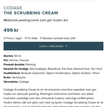
CODAGE
THE SCRUBBING CREAM
Mekanisk peelingcreme som gör huden len
499 kr
Finns i lager
Fri frakt
Skickas normalt inom 24h
+
LÄGG I VARUKORG
Storlek
:
50 ml
För
:
Henne, Honom
Produkt Ansikte
:
Peeling
Idealisk för Hudtyp
:
Alla hudtyper, Blandhud, Fet Hud, Normal Hud, Torr Hud
Hudtillstånd
:
Nedsatt elasticitet, Ojämn Hudstruktur, Ojämn Hudton, Yttorr
Rutin
:
Veckorutin
Varumärke
:
Codage
Codage Scrubbing Cream är en rik emulsion med fina rispariklar som ger
huden en skonsam peeling. Peelingen eliminerar orenheter och döda
hudceller samtidigt som den stimulerar hudens naturliga cellförnyelse.
Huden känns slät och jämn och med ny lyster. Codage Scrubbing Cream är rik