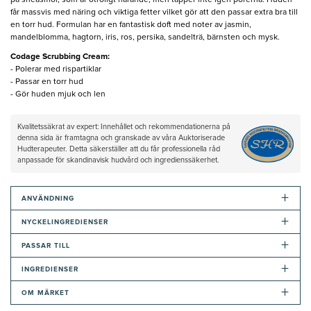
på sheasmör, som är otroligt närande, men täpper inte igen porerna. Huden
får massvis med näring och viktiga fetter vilket gör att den passar extra bra till
en torr hud. Formulan har en fantastisk doft med noter av jasmin,
mandelblomma, hagtorn, iris, ros, persika, sandelträ, bärnsten och mysk.
Codage Scrubbing Cream:
- Polerar med rispartiklar
- Passar en torr hud
- Gör huden mjuk och len
Kvalitetssäkrat av expert: Innehållet och rekommendationerna på
denna sida är framtagna och granskade av våra Auktoriserade
Hudterapeuter. Detta säkerställer att du får professionella råd
anpassade för skandinavisk hudvård och ingredienssäkerhet.
+
ANVÄNDNING
+
NYCKELINGREDIENSER
+
PASSAR TILL
+
INGREDIENSER
+
OM MÄRKET