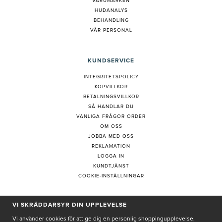
VARUMÄRKEN
HUDANALYS
BEHANDLING
VÅR PERSONAL
KUNDSERVICE
INTEGRITETSPOLICY
KÖPVILLKOR
BETALNINGSVILLKOR
SÅ HANDLAR DU
VANLIGA FRÅGOR ORDER
OM OSS
JOBBA MED OSS
REKLAMATION
LOGGA IN
KUNDTJÄNST
COOKIE-INSTÄLLNINGAR
PRENUMERERA PÅ NYHETSBREV
VI SKRÄDDARSYR DIN UPPLEVELSE
Vi använder cookies för att ge dig en personlig shoppingupplevelse,