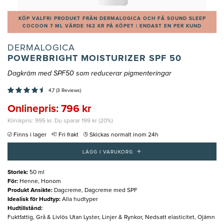
KÖP VALFRI PRODUKT FRÅN DERMALOGICA OCH FÅ SOUND SLEEP
COCOON 7 ML VÄRDE 162 KR PÅ KÖPET | ENDAST EN PER KUND
DERMALOGICA
POWERBRIGHT MOISTURIZER SPF 50
Dagkräm med SPF50 som reducerar pigmenteringar
4,7 (3 Reviews)
Onlinepris: 796 kr
Klinikpris: 995 kr. Du sparar 199 kr (20%)
Finns i lager
Fri frakt
Skickas normalt inom 24h
+
LÄGG I VARUKORG
Storlek
:
50 ml
För
:
Henne, Honom
Produkt Ansikte
:
Dagcreme, Dagcreme med SPF
Idealisk för Hudtyp
:
Alla hudtyper
Hudtillstånd
:
Fuktfattig, Grå & Livlös Utan Lyster, Linjer & Rynkor, Nedsatt elasticitet, Ojämn