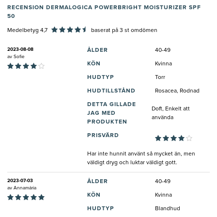
RECENSION DERMALOGICA POWERBRIGHT MOISTURIZER SPF
50
Medelbetyg 4,7
baserat på
3
st omdömen
2023-08-08
ÅLDER
40-49
av
Sofie
KÖN
Kvinna
HUDTYP
Torr
HUDTILLSTÅND
Rosacea, Rodnad
DETTA GILLADE
Doft, Enkelt att
JAG MED
använda
PRODUKTEN
PRISVÄRD
Har inte hunnit använt så mycket än, men
väldigt dryg och luktar väldigt gott.
2023-07-03
ÅLDER
40-49
av
Annamária
KÖN
Kvinna
HUDTYP
Blandhud