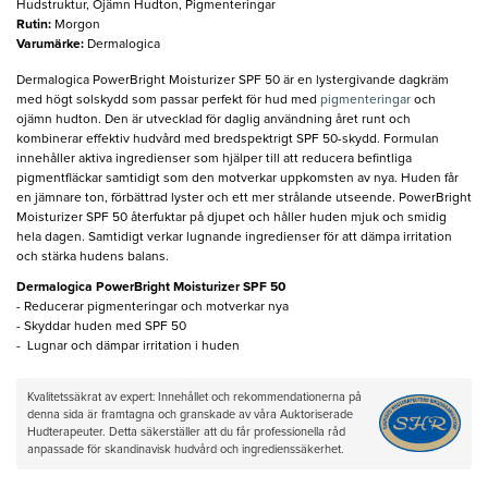
Hudstruktur, Ojämn Hudton, Pigmenteringar
Rutin
:
Morgon
Varumärke
:
Dermalogica
Dermalogica PowerBright Moisturizer SPF 50 är en lystergivande dagkräm
med högt solskydd som passar perfekt för hud med
pigmenteringar
och
ojämn hudton. Den är utvecklad för daglig användning året runt och
kombinerar effektiv hudvård med bredspektrigt SPF 50-skydd. Formulan
innehåller aktiva ingredienser som hjälper till att reducera befintliga
pigmentfläckar samtidigt som den motverkar uppkomsten av nya. Huden får
en jämnare ton, förbättrad lyster och ett mer strålande utseende. PowerBright
Moisturizer SPF 50 återfuktar på djupet och håller huden mjuk och smidig
hela dagen. Samtidigt verkar lugnande ingredienser för att dämpa irritation
och stärka hudens balans.
Dermalogica PowerBright Moisturizer SPF 50
- Reducerar pigmenteringar och motverkar nya
- Skyddar huden med SPF 50
- Lugnar och dämpar irritation i huden
Kvalitetssäkrat av expert: Innehållet och rekommendationerna på
denna sida är framtagna och granskade av våra Auktoriserade
Hudterapeuter. Detta säkerställer att du får professionella råd
anpassade för skandinavisk hudvård och ingredienssäkerhet.