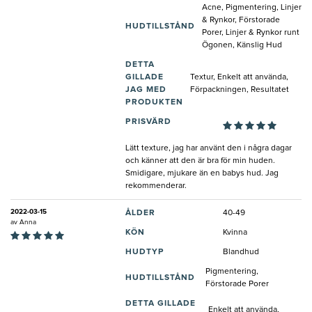
Acne, Pigmentering, Linjer
& Rynkor, Förstorade
HUDTILLSTÅND
Porer, Linjer & Rynkor runt
Ögonen, Känslig Hud
DETTA
GILLADE
Textur, Enkelt att använda,
JAG MED
Förpackningen, Resultatet
PRODUKTEN
PRISVÄRD
Lätt texture, jag har använt den i några dagar
och känner att den är bra för min huden.
Smidigare, mjukare än en babys hud. Jag
rekommenderar.
2022-03-15
ÅLDER
40-49
av
Anna
KÖN
Kvinna
HUDTYP
Blandhud
Pigmentering,
HUDTILLSTÅND
Förstorade Porer
DETTA GILLADE
Enkelt att använda,