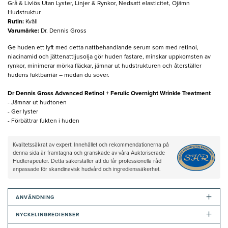
Grå & Livlös Utan Lyster, Linjer & Rynkor, Nedsatt elasticitet, Ojämn
Hudstruktur
Rutin
:
Kväll
Varumärke
:
Dr. Dennis Gross
Ge huden ett lyft med detta nattbehandlande serum som med retinol,
niacinamid och jättenattljusolja gör huden fastare, minskar uppkomsten av
rynkor, minimerar mörka fläckar, jämnar ut hudstrukturen och återställer
hudens fuktbarriär – medan du sover.
Dr Dennis Gross Advanced Retinol + Ferulic Overnight Wrinkle Treatment
- Jämnar ut hudtonen
- Ger lyster
- Förbättrar fukten i huden
Kvalitetssäkrat av expert: Innehållet och rekommendationerna på
denna sida är framtagna och granskade av våra Auktoriserade
Hudterapeuter. Detta säkerställer att du får professionella råd
anpassade för skandinavisk hudvård och ingredienssäkerhet.
+
ANVÄNDNING
+
NYCKELINGREDIENSER