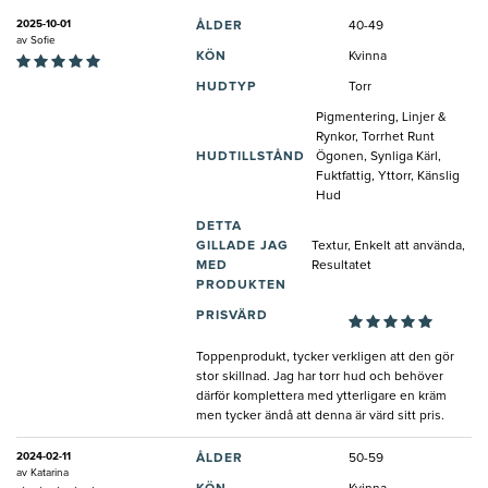
2025-10-01
ÅLDER
40-49
av
Sofie
KÖN
Kvinna
HUDTYP
Torr
Pigmentering, Linjer &
Rynkor, Torrhet Runt
HUDTILLSTÅND
Ögonen, Synliga Kärl,
Fuktfattig, Yttorr, Känslig
Hud
DETTA
GILLADE JAG
Textur, Enkelt att använda,
MED
Resultatet
PRODUKTEN
PRISVÄRD
Toppenprodukt, tycker verkligen att den gör
stor skillnad. Jag har torr hud och behöver
därför komplettera med ytterligare en kräm
men tycker ändå att denna är värd sitt pris.
2024-02-11
ÅLDER
50-59
av
Katarina