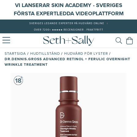
VI LANSERAR SKIN ACADEMY - SVERIGES
FÖRSTA EXPERTLEDDA VIDEOPLATTFORM
SVERIGES LEDANDE EXPERTER PÅ HUDVÅRD ONLINE
|
ÖVER 7200+ ★★★★★ RECENSIONER - FRAKTFRITT
/
/
/
STARTSIDA
HUDTILLSTÅND
HUDVÅRD FÖR LYSTER
DR.DENNIS.GROSS ADVANCED RETINOL + FERULIC OVERNIGHT
WRINKLE TREATMENT