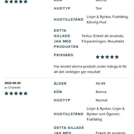
KÖN
Kvinna
HUDTYP
Torr
Linjer & Rynkor, Fuktfattig,
HUDTILLSTÅND
Känslig Hud
DETTA
GILLADE
Textur, Enkelt att använda,
JAG MED
Förpackningen, Resultatet
PRODUKTEN
PRISVÄRD
Har använt denna produkt under många år för
att det verkligen ger resultat!
2022-05-30
ÅLDER
40-49
av
Charlotte
KÖN
Kvinna
HUDTYP
Normal
Linjer & Rynkor, Linjer &
HUDTILLSTÅND
Rynkor runt Ögonen,
Fuktfattig
DETTA GILLADE
JAG MED
Enkelt att använda