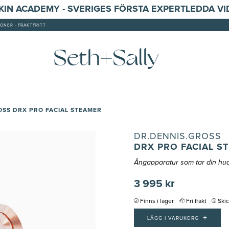
SKIN ACADEMY - SVERIGES FÖRSTA EXPERTLEDDA V
ONER - FRAKTFRITT
OSS DRX PRO FACIAL STEAMER
DR.DENNIS.GROSS
DRX PRO FACIAL S
Ångapparatur som tar din hudv
3 995 kr
Finns i lager
Fri frakt
Ski
+
LÄGG I VARUKORG