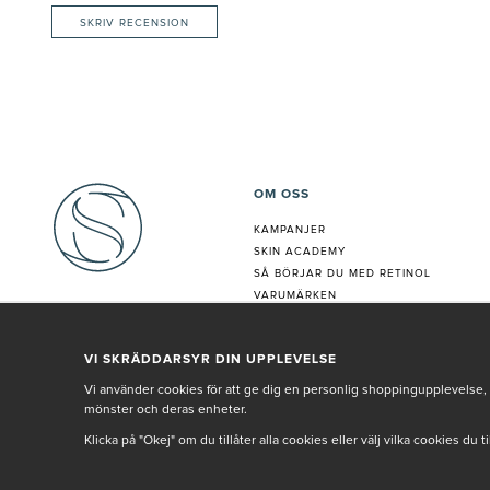
SKRIV RECENSION
OM OSS
KAMPANJER
SKIN ACADEMY
S
Å BÖRJAR DU MED RETINOL
VARUMÄRKEN
HUDANALYS
BEHANDLING
VI SKRÄDDARSYR DIN UPPLEVELSE
VÅR PERSONAL
Vi använder cookies för att ge dig en personlig shoppingupplevelse, 
mönster och deras enheter.
Klicka på "Okej" om du tillåter alla cookies eller välj vilka cookies du 