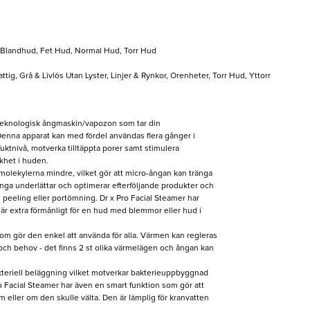
, Blandhud, Fet Hud, Normal Hud, Torr Hud
attig, Grå & Livlös Utan Lyster, Linjer & Rynkor, Orenheter, Torr Hud, Yttorr
teknologisk ångmaskin/vapozon som tar din
Denna apparat kan med fördel användas flera gånger i
uktnivå, motverka tilltäppta porer samt stimulera
skhet i huden.
nmolekylerna mindre, vilket gör att micro-ångan kan tränga
nga underlättar och optimerar efterföljande produkter och
 peeling eller portömning. Dr x Pro Facial Steamer har
 är extra förmånligt för en hud med blemmor eller hud i
som gör den enkel att använda för alla. Värmen kan regleras
och behov - det finns 2 st olika värmelägen och ångan kan
kteriell beläggning vilket motverkar bakterieuppbyggnad
ro Facial Steamer har även en smart funktion som gör att
 eller om den skulle välta. Den är lämplig för kranvatten