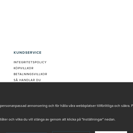
KUNDSERVICE
INTEGRITETSPOLICY
KÖPVILLKOR
BETALNINGSVILLKOR
SÅ HANDLAR DU
VANLIGA FRÅGOR ORDER
OM OSS
JOBBA MED OSS
REKLAMATION
personanpassad annonsering och för hålla våra webbplatser tillförlitliga och säkra. 
COOKIE-INSTÄLLNINGAR
tillåter och vilka du vill stänga av genom att klicka på "Inställningar" nedan.