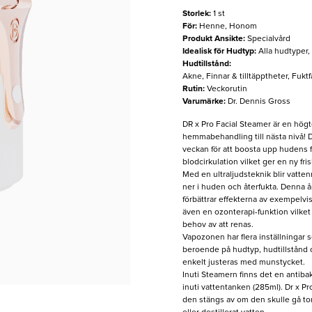
Storlek
:
1 st
För
:
Henne, Honom
Produkt Ansikte
:
Specialvård
Idealisk för Hudtyp
:
Alla hudtyper
Hudtillstånd
:
Akne, Finnar & tilltäpptheter, Fuktf
Rutin
:
Veckorutin
Varumärke
:
Dr. Dennis Gross
DR x Pro Facial Steamer är en hög
hemmabehandling till nästa nivå! 
veckan för att boosta upp hudens f
blodcirkulation vilket ger en ny fri
Med en ultraljudsteknik blir vatte
ner i huden och återfukta. Denna å
förbättrar effekterna av exempelvis
även en ozonterapi-funktion vilket
behov av att renas.
Vapozonen har flera inställningar 
beroende på hudtyp, hudtillstånd 
enkelt justeras med munstycket.
Inuti Steamern finns det en antiba
inuti vattentanken (285ml). Dr x P
den stängs av om den skulle gå tom