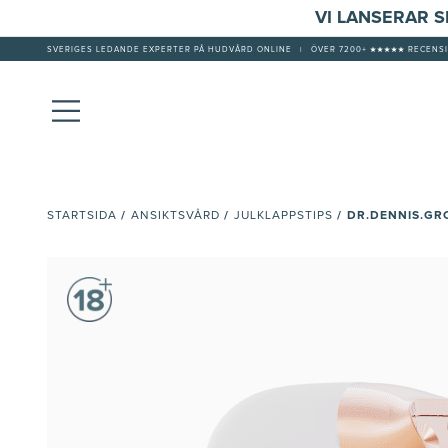
VI LANSERAR 
SVERIGES LEDANDE EXPERTER PÅ HUDVÅRD ONLINE
|
ÖVER 7200+ ★★★★★ RECENSI
/
/
/
DR.DENNIS.GR
STARTSIDA
ANSIKTSVÅRD
JULKLAPPSTIPS