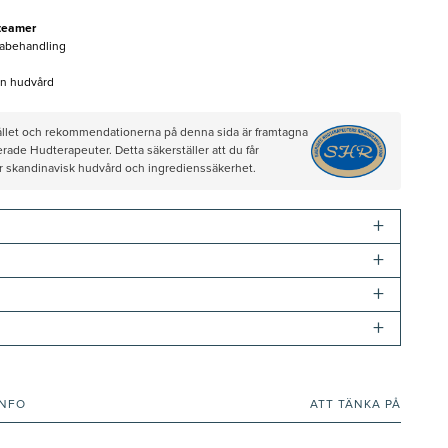
Steamer
mabehandling
din hudvård
hållet och rekommendationerna på denna sida är framtagna
rade Hudterapeuter. Detta säkerställer att du får
ör skandinavisk hudvård och ingredienssäkerhet.
+
+
+
+
INFO
ATT TÄNKA PÅ