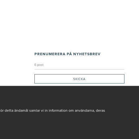
PRENUMERERA PÅ NYHETSBREV
Genom att ge min e-post, accepterar jag Seth och Sally
integritetspolicy
De uppgifter du matar in kommer endast användas till våra nyhetsbrev.
För detta ändamål samlar vi in information om användarna, deras