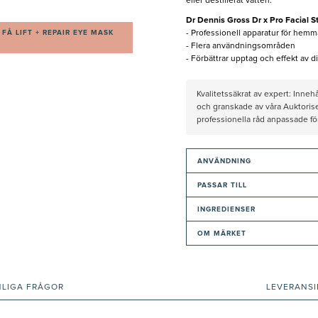
eller destillerat vatten.
Dr Dennis Gross Dr x Pro Facial 
FÅ LIFT + REPAIR EYE MASK
- Professionell apparatur för hem
- Flera användningsområden
- Förbättrar upptag och effekt av 
Kvalitetssäkrat av expert: Inne
och granskade av våra Auktorise
professionella råd anpassade f
ANVÄNDNING
PASSAR TILL
INGREDIENSER
OM MÄRKET
NLIGA FRÅGOR
LEVERANS