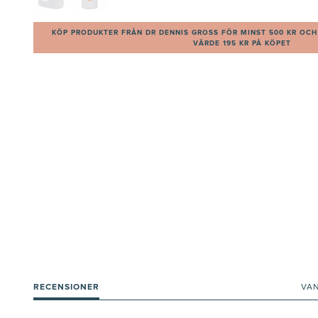
KÖP PRODUKTER FRÅN DR DENNIS GROSS FÖR MINST 500 KR OCH 
VÄRDE 195 KR PÅ KÖPET
RECENSIONER
VA