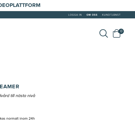
IDEOPLATTFORM
LOGGA IN
OM OSS
KUNDTJÄNST
0
TEAMER
ård till nästa nivå
ckas normalt inom 24h