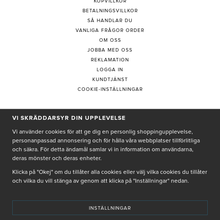
KÖPVILLKOR
BETALNINGSVILLKOR
SÅ HANDLAR DU
VANLIGA FRÅGOR ORDER
OM OSS
JOBBA MED OSS
REKLAMATION
LOGGA IN
KUNDTJÄNST
COOKIE-INSTÄLLNINGAR
VI SKRÄDDARSYR DIN UPPLEVELSE
PRENUMERERA PÅ NYHETSBREV
Vi använder cookies för att ge dig en personlig shoppingupplevelse,
personanpassad annonsering och för hålla våra webbplatser tillförlitliga
och säkra. För detta ändamål samlar vi in information om användarna,
deras mönster och deras enheter.
Genom att ge min e-post, accepterar jag Seth och Sally
integritetspolicy
Klicka på "Okej" om du tillåter alla cookies eller välj vilka cookies du tillåter
och vilka du vill stänga av genom att klicka på "Inställningar" nedan.
De uppgifter du matar in kommer endast användas till våra nyhetsbrev.
INSTÄLLNINGAR