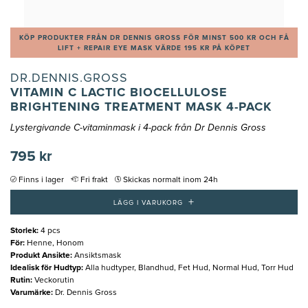
KÖP PRODUKTER FRÅN DR DENNIS GROSS FÖR MINST 500 KR OCH FÅ
LIFT + REPAIR EYE MASK VÄRDE 195 KR PÅ KÖPET
DR.DENNIS.GROSS
VITAMIN C LACTIC BIOCELLULOSE
BRIGHTENING TREATMENT MASK 4-PACK
Lystergivande C-vitaminmask i 4-pack från Dr Dennis Gross
795 kr
Finns i lager
Fri frakt
Skickas normalt inom 24h
+
LÄGG I VARUKORG
Storlek
:
4 pcs
För
:
Henne, Honom
Produkt Ansikte
:
Ansiktsmask
Idealisk för Hudtyp
:
Alla hudtyper, Blandhud, Fet Hud, Normal Hud, Torr Hud
Rutin
:
Veckorutin
Varumärke
:
Dr. Dennis Gross