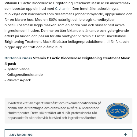
Vitamin C Lactic Biocellulose Brightening Treatment Mask är en ansiktsmask
som boostar upp din hud med
C-vitamin
! Den innehåller askorbinsyra,
mjölksyra och niacinamid som tillsammans jobbar förnyande, uppljusande och
för en klarare hud. Med en 100% naturligt och biologiskt nedbrytbar
biocellulosamask läggs masken som en andra hud och slussar ned aktiva
ingredienser i huden. Den har en återfuktande, stärkande och lystergivande
effekt på huden och passar för alla hudtyper. Vitamin C Lactic Biocellulose
Brightening Treatment Mask förbättrar kollagenproduktionen, tillför fukt och
piggar upp en trött och glåmig hud.
Dr Dennis Gross
Vitamin C Lactic Biocellulose Brightening Treatment Mask
4-pack
- Lystergivande
- Kollagenstimulerande
- Prisvärt 4-pack
Kvalitetssäkrat av expert: Innehållet och rekommendationerna på
denna sida är framtagna och granskade av våra Auktoriserade
Hudterapeuter. Detta säkerställer att du får professionella råd
anpassade för skandinavisk hudvård och ingredienssäkerhet.
+
ANVÄNDNING