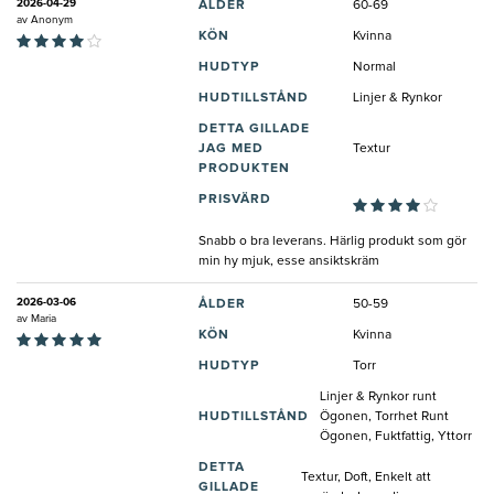
2026-04-29
ÅLDER
60-69
av
Anonym
KÖN
Kvinna
HUDTYP
Normal
HUDTILLSTÅND
Linjer & Rynkor
DETTA GILLADE
JAG MED
Textur
PRODUKTEN
PRISVÄRD
Snabb o bra leverans. Härlig produkt som gör
min hy mjuk, esse ansiktskräm
2026-03-06
ÅLDER
50-59
av
Maria
KÖN
Kvinna
HUDTYP
Torr
Linjer & Rynkor runt
HUDTILLSTÅND
Ögonen, Torrhet Runt
Ögonen, Fuktfattig, Yttorr
DETTA
Textur, Doft, Enkelt att
GILLADE