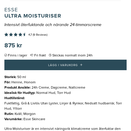
ESSE
ULTRA MOISTURISER
Intensivt återfuktande och närande 24-timmarscreme
4,7 (9 Reviews)
875 kr
Finns i lager
Fri frakt
Skickas normalt inom 24h
+
LÄGG I VARUKORG
Storlek
:
50 ml
För
:
Henne, Honom
Produkt Ansikte
:
24h Creme, Dagcreme, Nattcreme
Idealisk för Hudtyp
:
Normal Hud, Torr Hud
Hudtillstånd
:
Fuktfattig, Grå & Livlös Utan Lyster, Linjer & Rynkor, Nedsatt hudbarriär, Torr
Hud, Yttorr
Rutin
:
Kväll, Morgon
Varumärke
:
Esse Skincare
Ultra Moisturiser är en intensivt näringsrik klimatcreme som återfuktar den