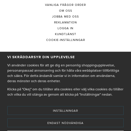
VANLIGA FRÅGOR ORDER
OM OSS
JOBBA MED OSS
REKLAMATION
LOGGA IN
KUNDTJÄNST
COOKIE-INSTÄLLNINGAR
VI SKRÄDDARSYR DIN UPPLEVELSE
PRENUMERERA PÅ NYHETSBREV
Vi använder cookies för att ge dig en personlig shoppingupplevelse,
personanpassad annonsering och för hålla våra webbplatser tillförlitliga
och säkra. För detta ändamål samlar vi in information om användarna,
deras mönster och deras enheter.
Genom att ge min e-post, accepterar jag Seth och Sally
integritetspolicy
Klicka på "Okej" om du tillåter alla cookies eller välj vilka cookies du tillåter
och vilka du vill stänga av genom att klicka på "Inställningar" nedan.
De uppgifter du matar in kommer endast användas till våra nyhetsbrev.
INSTÄLLNINGAR
ENDAST NÖDVÄNDIGA
© SETH AND SALLY 2025
PRIVACY POLICY
TERMS & CONDITIONS
INSTORE