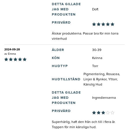
DETTA GILLADE
JAG MED
Doft
PRODUKTEN
PRISVÄRD
Älskar produkterna. Passar bra för min torra
vinterhud
2024-09-28
ÅLDER
30-39
av
Emma
KÖN
Kvinna
HUDTYP
Torr
Pigmentering, Rosacea,
HUDTILLSTÅND
Linjer & Rynkor, Yttorr,
Känslig Hud
DETTA GILLADE
JAG MED
Ingredienserna
PRODUKTEN
PRISVÄRD
Superhärlig, haft den från och till i flera år.
Toppen för min känsliga hud.