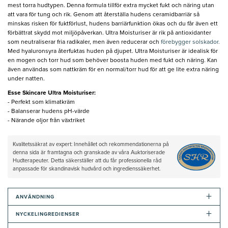
mest torra hudtypen. Denna formula tillför extra mycket fukt och näring utan
att vara för tung och rik. Genom att återställa hudens ceramidbarriär så
minskas risken för fuktförlust, hudens barriärfunktion ökas och du får även ett
förbättrat skydd mot miljöpåverkan. Ultra Moisturiser är rik på antioxidanter
som neutraliserar fria radikaler, men även reducerar och
förebygger solskador.
Med hyaluronsyra återfuktas huden på djupet. Ultra Moisturiser är idealisk för
en mogen och torr hud som behöver boosta huden med fukt och näring. Kan
även användas som nattkräm för en normal/torr hud för att ge lite extra näring
under natten.
Esse Skincare Ultra Moisturiser:
- Perfekt som klimatkräm
- Balanserar hudens pH-värde
- Närande oljor från växtriket
Kvalitetssäkrat av expert: Innehållet och rekommendationerna på
denna sida är framtagna och granskade av våra Auktoriserade
Hudterapeuter. Detta säkerställer att du får professionella råd
anpassade för skandinavisk hudvård och ingredienssäkerhet.
+
ANVÄNDNING
+
NYCKELINGREDIENSER