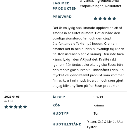
använda, Ingredienserna,
JAG MED
Förpackningen, Resultatet
PRODUKTEN
PRISVÄRD
Det är en lyxig spaliknande upplevelse att få
smörja in ansiktet numera. Det är både den
otroliga signaturdoften och den djupt
återfuktande effekten på huden. Cremen
smälter lätt in och huden blir väldigt mjuk och
fin. Konsistensen är rikt krämig. Den inte bara
känns lyxig - den ÄR just det. Kvalité rakt
igenom från fantastiska ekologiska Esse; från
den mörka glasburken till innehållet i den. En
mycket väl genomtänkt produkt som kommer
finnas kvar i min hudvårdsrutin och som gjort
att jag blivit nyfiken på fler Esse-produkter.
2026-01-05
ÅLDER
30-39
av
Lisa
KÖN
Kvinna
HUDTYP
Torr
Yttorr, Grå & Livlös Utan
HUDTILLSTÅND
Lyster