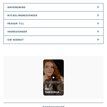
+
ANVÄNDNING
+
NYCKELINGREDIENSER
+
PASSAR TILL
+
INGREDIENSER
+
OM MÄRKET
När i
hudvårdsrutinen
ska man
använda en
toner?