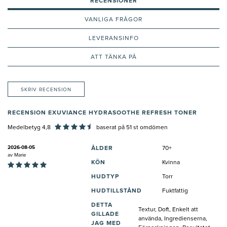
RECENSIONER
VANLIGA FRÅGOR
LEVERANSINFO
ATT TÄNKA PÅ
SKRIV RECENSION
RECENSION EXUVIANCE HYDRASOOTHE REFRESH TONER
Medelbetyg 4,8
baserat på
51
st omdömen
2026-08-05
ÅLDER
70+
av
Marie
KÖN
Kvinna
HUDTYP
Torr
HUDTILLSTÅND
Fuktfattig
DETTA
Textur, Doft, Enkelt att
GILLADE
använda, Ingredienserna,
JAG MED