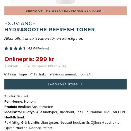
BRAND OF THE WEEK | EXUVIANCE 25% RABATT
EXUVIANCE
HYDRASOOTHE REFRESH TONER
Alkoholfritt ansiktsvatten för en känslig hud
4,8 (51 Reviews)
Onlinepris: 299 kr
Klinikpris: 399 kr. Du sparar 100 kr (25%)
Finns i lager
Fri frakt
Skickas normalt inom 24h
+
LÄGG I VARUKORG
Storlek
:
200 ml
För
:
Henne, Honom
Produkt Ansikte
:
Ansiktsvatten
Idealisk för Hudtyp
:
Alla hudtyper, Blandhud, Fet Hud, Normal Hud, Torr Hud
Hudtillstånd
:
Fuktfattig, Grå & Livlös Utan Lyster, Nedsatt hudbarriär, Ojämn Hudstruktur,
Ojämn Hudton, Rodnad, Yttorr