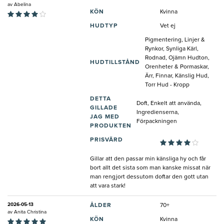
av
Abelina
KÖN
Kvinna
HUDTYP
Vet ej
Pigmentering, Linjer &
Rynkor, Synliga Kärl,
Rodnad, Ojämn Hudton,
HUDTILLSTÅND
Orenheter & Pormaskar,
Ärr, Finnar, Känslig Hud,
Torr Hud - Kropp
DETTA
Doft, Enkelt att använda,
GILLADE
Ingredienserna,
JAG MED
Förpackningen
PRODUKTEN
PRISVÄRD
Gillar att den passar min känsliga hy och får
bort allt det sista som man kanske missat när
man rengjort dessutom doftar den gott utan
att vara stark!
2026-05-13
ÅLDER
70+
av
Anita Christina
KÖN
Kvinna