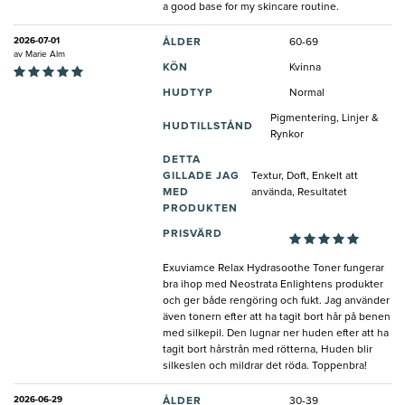
a good base for my skincare routine.
2026-07-01
ÅLDER
60-69
av
Marie Alm
KÖN
Kvinna
HUDTYP
Normal
Pigmentering, Linjer &
HUDTILLSTÅND
Rynkor
DETTA
GILLADE JAG
Textur, Doft, Enkelt att
MED
använda, Resultatet
PRODUKTEN
PRISVÄRD
Exuviamce Relax Hydrasoothe Toner fungerar
bra ihop med Neostrata Enlightens produkter
och ger både rengöring och fukt. Jag använder
även tonern efter att ha tagit bort hår på benen
med silkepil. Den lugnar ner huden efter att ha
tagit bort hårstrån med rötterna, Huden blir
silkeslen och mildrar det röda. Toppenbra!
2026-06-29
ÅLDER
30-39