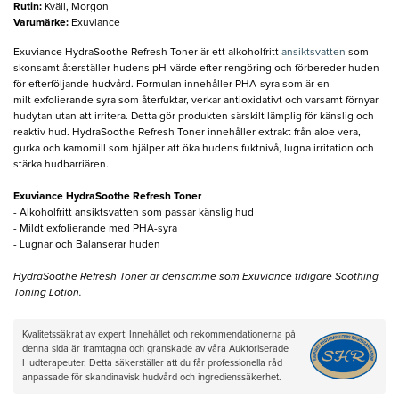
Rutin
:
Kväll, Morgon
Varumärke
:
Exuviance
Exuviance HydraSoothe Refresh Toner är ett alkoholfritt
ansiktsvatten
som
skonsamt återställer hudens pH-värde efter rengöring och förbereder huden
för efterföljande hudvård. Formulan innehåller PHA-syra som är en
milt exfolierande syra som återfuktar, verkar antioxidativt och varsamt förnyar
hudytan utan att irritera. Detta gör produkten särskilt lämplig för känslig och
reaktiv hud. HydraSoothe Refresh Toner innehåller extrakt från aloe vera,
gurka och kamomill som hjälper att öka hudens fuktnivå, lugna irritation och
stärka hudbarriären.
Exuviance HydraSoothe Refresh Toner
- Alkoholfritt ansiktsvatten som passar känslig hud
- Mildt exfolierande med PHA-syra
- Lugnar och Balanserar huden
HydraSoothe Refresh Toner är densamme som Exuviance tidigare Soothing
Toning Lotion.
Kvalitetssäkrat av expert: Innehållet och rekommendationerna på
denna sida är framtagna och granskade av våra Auktoriserade
Hudterapeuter. Detta säkerställer att du får professionella råd
anpassade för skandinavisk hudvård och ingredienssäkerhet.