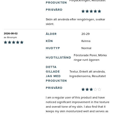
Förpackningen, Resultatet
PRODUKTEN
PRISVÄRD
Skön att använda efter rengöringen, svalkar
skönt.
2026-08-02
ÅLDER
20-29
av
Anonym
KÖN
Kvinna
HUDTYP
Normal
Förstorade Porer, Mörka
HUDTILLSTÅND
ringar runt ögonen
DETTA
GILLADE
Textur, Enkelt att använda,
JAG MED
Ingredienserna, Resultatet
PRODUKTEN
PRISVÄRD
I am a regular user of this product and have
noticed significant improvement in the texture
and overall tone of my skin. I also find that it
keeps my skin moisturized well and serves as