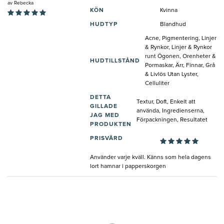
av
Rebecka
KÖN
Kvinna
HUDTYP
Blandhud
Acne, Pigmentering, Linjer
& Rynkor, Linjer & Rynkor
runt Ögonen, Orenheter &
HUDTILLSTÅND
Pormaskar, Ärr, Finnar, Grå
& Livlös Utan Lyster,
Celluliter
DETTA
Textur, Doft, Enkelt att
GILLADE
använda, Ingredienserna,
JAG MED
Förpackningen, Resultatet
PRODUKTEN
PRISVÄRD
Använder varje kväll. Känns som hela dagens
lort hamnar i papperskorgen