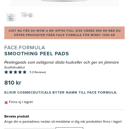
JUST NU FÅR DU MOM & ME SPF50 FULL SIZE VÄRDE 890 KR NÄR DU
KÖPER PRODUKTER FRÅN FACE FORMULA FÖR MINST 1300 KR
FACE.FORMULA
SMOOTHING PEEL PADS
Peelingpads som avlägsnar döda hudceller och ger en jämnare
hudstruktur
5 (1 Reviews)
810 kr
ELIXIR COSMECEUTICALS BYTER NAMN TILL FACE FORMULA.
Finns ej i lagret
Bevaka produkt
Ange din e-postadress nedan så meddelar vi dig när produkten finns i lager!