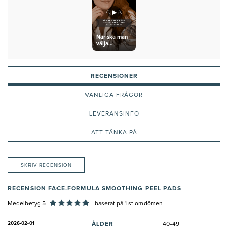
När ska man
välja
glykolsyra
över
salicylsyra?
RECENSIONER
VANLIGA FRÅGOR
LEVERANSINFO
ATT TÄNKA PÅ
SKRIV RECENSION
RECENSION FACE.FORMULA SMOOTHING PEEL PADS
Medelbetyg 5
baserat på
1
st omdömen
2026-02-01
ÅLDER
40-49