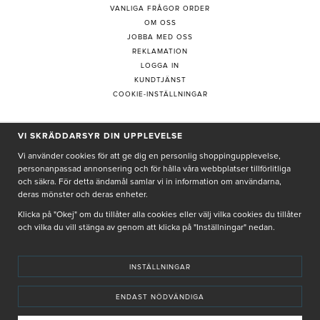
VANLIGA FRÅGOR ORDER
OM OSS
JOBBA MED OSS
REKLAMATION
LOGGA IN
KUNDTJÄNST
COOKIE-INSTÄLLNINGAR
PRENUMERERA PÅ NYHETSBREV
VI SKRÄDDARSYR DIN UPPLEVELSE
Vi använder cookies för att ge dig en personlig shoppingupplevelse,
personanpassad annonsering och för hålla våra webbplatser tillförlitliga
och säkra. För detta ändamål samlar vi in information om användarna,
deras mönster och deras enheter.
Genom att ge min e-post, accepterar jag Seth och Sally
integritetspolicy
Klicka på "Okej" om du tillåter alla cookies eller välj vilka cookies du tillåter
och vilka du vill stänga av genom att klicka på "Inställningar" nedan.
De uppgifter du matar in kommer endast användas till våra nyhetsbrev.
INSTÄLLNINGAR
ENDAST NÖDVÄNDIGA
© SETH AND SALLY 2025
PRIVACY POLICY
TERMS & CONDITIONS
INSTORE