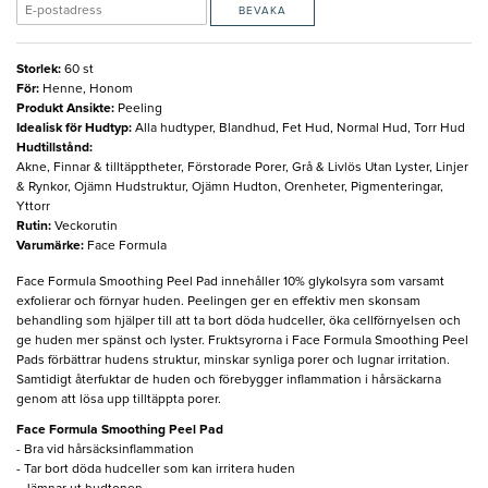
BEVAKA
Storlek
:
60 st
För
:
Henne, Honom
Produkt Ansikte
:
Peeling
Idealisk för Hudtyp
:
Alla hudtyper, Blandhud, Fet Hud, Normal Hud, Torr Hud
Hudtillstånd
:
Akne, Finnar & tilltäpptheter, Förstorade Porer, Grå & Livlös Utan Lyster, Linjer
& Rynkor, Ojämn Hudstruktur, Ojämn Hudton, Orenheter, Pigmenteringar,
Yttorr
Rutin
:
Veckorutin
Varumärke
:
Face Formula
Face Formula Smoothing Peel Pad innehåller 10% glykolsyra som varsamt
exfolierar och förnyar huden. Peelingen ger en effektiv men skonsam
behandling som hjälper till att ta bort döda hudceller, öka cellförnyelsen och
ge huden mer spänst och lyster. Fruktsyrorna i Face Formula Smoothing Peel
Pads förbättrar hudens struktur, minskar synliga porer och lugnar irritation.
Samtidigt återfuktar de huden och förebygger inflammation i hårsäckarna
genom att lösa upp tilltäppta porer.
Face Formula Smoothing Peel Pad​
- Bra vid hårsäcksinflammation
- Tar bort döda hudceller som kan irritera huden