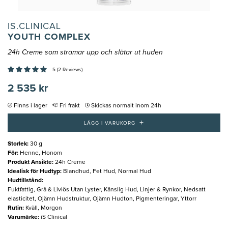
IS.CLINICAL
YOUTH COMPLEX
24h Creme som stramar upp och slätar ut huden
5 (2 Reviews)
2 535 kr
Finns i lager
Fri frakt
Skickas normalt inom 24h
+
LÄGG I VARUKORG
Storlek
:
30 g
För
:
Henne, Honom
Produkt Ansikte
:
24h Creme
Idealisk för Hudtyp
:
Blandhud, Fet Hud, Normal Hud
Hudtillstånd
:
Fuktfattig, Grå & Livlös Utan Lyster, Känslig Hud, Linjer & Rynkor, Nedsatt
elasticitet, Ojämn Hudstruktur, Ojämn Hudton, Pigmenteringar, Yttorr
Rutin
:
Kväll, Morgon
Varumärke
:
iS Clinical