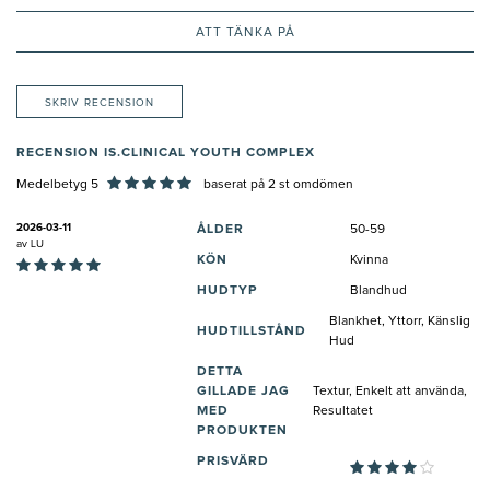
ATT TÄNKA PÅ
SKRIV RECENSION
RECENSION IS.CLINICAL YOUTH COMPLEX
Medelbetyg 5
baserat på
2
st omdömen
2026-03-11
ÅLDER
50-59
av
LU
KÖN
Kvinna
HUDTYP
Blandhud
Blankhet, Yttorr, Känslig
HUDTILLSTÅND
Hud
DETTA
GILLADE JAG
Textur, Enkelt att använda,
MED
Resultatet
PRODUKTEN
PRISVÄRD