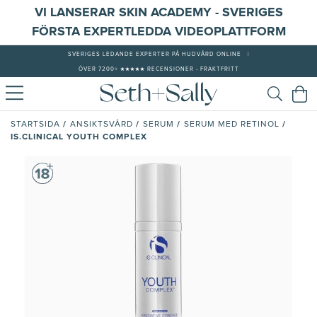
VI LANSERAR SKIN ACADEMY - SVERIGES
FÖRSTA EXPERTLEDDA VIDEOPLATTFORM
SVERIGES LEDANDE EXPERTER PÅ HUDVÅRD ONLINE
|
ÖVER 7200+ ★★★★★ RECENSIONER - FRAKTFRITT
/
/
/
/
STARTSIDA
ANSIKTSVÅRD
SERUM
SERUM MED RETINOL
IS.CLINICAL YOUTH COMPLEX