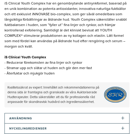
iS Clinical Youth Complex har en genombrytande antirynkformel, baserad på
en unik kombination av potenta antioxidanter, innovativa naturliga fuktkällor
och ett exklusivt iNNOVASE bio-complex, som ger såväl omedelbara som
långsiktiga förbättringar av åldrande hud. Youth Complex säkerställer snabbt
fuktbalansen i huden, som ”fyller ut” fina linjer och rynkor, och främjar
kontrollerad exfoliering. Samtidigt är det kliniskt bevisat att YOUTH
COMPLEX® stimulerar produktionen av ny kollagen och elastin. Lätt formel
som med fördel kan användas på åldrande hud efter rengöring och serum –
morgon och kväll.
iS Clinical Youth Complex
- Reducerar förekomsten av fina linjer och rynkor
- Stramar upp och slätar ut huden och gör den mer fast
- Återfuktar och mjukgör huden
Kvalitetssäkrat av expert: Innehållet och rekommendationerna på
denna sida är framtagna och granskade av våra Auktoriserade
Hudterapeuter. Detta säkerställer att du får professionella råd
anpassade för skandinavisk hudvård och ingredienssäkerhet.
+
ANVÄNDNING
+
NYCKELINGREDIENSER