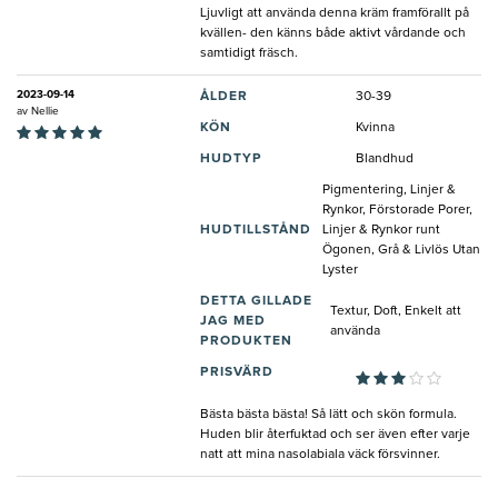
Ljuvligt att använda denna kräm framförallt på
kvällen- den känns både aktivt vårdande och
samtidigt fräsch.
2023-09-14
ÅLDER
30-39
av
Nellie
KÖN
Kvinna
HUDTYP
Blandhud
Pigmentering, Linjer &
Rynkor, Förstorade Porer,
HUDTILLSTÅND
Linjer & Rynkor runt
Ögonen, Grå & Livlös Utan
Lyster
DETTA GILLADE
Textur, Doft, Enkelt att
JAG MED
använda
PRODUKTEN
PRISVÄRD
Bästa bästa bästa! Så lätt och skön formula.
Huden blir återfuktad och ser även efter varje
natt att mina nasolabiala väck försvinner.