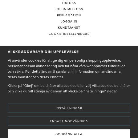
OM OSS
JOBBA MED OSS
REKLAMATION
LOGGA IN
KUNDTJÄNST
COOKIE-INSTÄLLNINGAR
VI SKRÄDDARSYR DIN UPPLEVELSE
PRENUMERERA PÅ NYHETSBREV
Vi använder cookies för att ge dig en personlig shoppingupplevelse,
personanpassad annonsering och för hålla våra webbplatser tillförlitliga
och säkra. För detta ändamål samlar vi in information om användarna,
deras mönster och deras enheter.
Genom att ge min e-post, accepterar jag Seth och Sally
integritetspolicy
Klicka på "Okej" om du tillåter alla cookies eller välj vilka cookies du tillåter
och vilka du vill stänga av genom att klicka på "Inställningar" nedan.
De uppgifter du matar in kommer endast användas till våra nyhetsbrev.
INSTÄLLNINGAR
ENDAST NÖDVÄNDIGA
© SETH AND SALLY 2025
PRIVACY POLICY
TERMS & CONDITIONS
INSTORE
4,9 I BETYG BASERAT PÅ ÖVER 5000 OMDÖMEN
GODKÄNN ALLA
INNEHÅLLET OCH REKOMMENDATIONERNA PÅ DENNA SIDA ÄR FRAMTAGNA OCH GRANSKADE