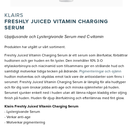
KLAIRS
FRESHLY JUICED VITAMIN CHARGING
SERUM
Uppljusande och Lystergivande Serum med C-vitamin
Produkten har utgått ur vårt sortiment.
Freshly Juiced Vitamin Charging Serum är ett serum som återfuktar, förbättrar
hudtonen och ger huden en fin lyster. Den innehåller 10% 3-O
etylaskorbinsyra och niacinamid som tillsammans ger en strålande hud och
samtidigt motverkar tidiga tecken på åldrande.
Pigmenteringar och ojämn
hudton motverkas och skyddas emot tack vare de antioxidanter som finns i
serumet. Freshly Juiced Vitamin Charging Serum är lämplig för alla hudtyper
och för dig som önskar jobba anti-age och minska ojämnheter på huden.
Serumet sjunker enkelt ned i huden utan att lämna någon kladdig eller oljing
finish på huden. Huden får djup återfuktning och efterlämnas med fint glow.
Klairs Freshly Juiced Vitamin Charging Serum
- Lystergivande Serum
- Verkar anti-age
- Motverkar pigmentering