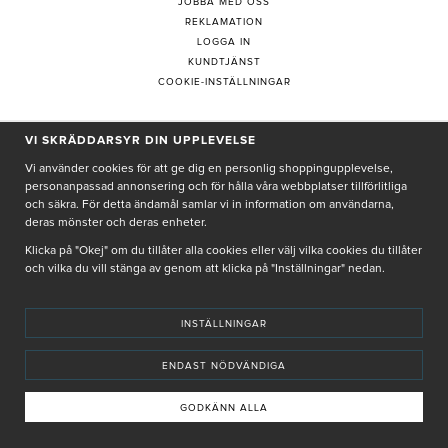
JOBBA MED OSS
REKLAMATION
LOGGA IN
KUNDTJÄNST
COOKIE-INSTÄLLNINGAR
VI SKRÄDDARSYR DIN UPPLEVELSE
PRENUMERERA PÅ NYHETSBREV
Vi använder cookies för att ge dig en personlig shoppingupplevelse,
personanpassad annonsering och för hålla våra webbplatser tillförlitliga
och säkra. För detta ändamål samlar vi in information om användarna,
deras mönster och deras enheter.
Genom att ge min e-post, accepterar jag Seth och Sally
integritetspolicy
Klicka på "Okej" om du tillåter alla cookies eller välj vilka cookies du tillåter
och vilka du vill stänga av genom att klicka på "Inställningar" nedan.
De uppgifter du matar in kommer endast användas till våra nyhetsbrev.
INSTÄLLNINGAR
ENDAST NÖDVÄNDIGA
© SETH AND SALLY 2025
PRIVACY POLICY
TERMS & CONDITIONS
INSTORE
4,9 I BETYG BASERAT PÅ ÖVER 5000 OMDÖMEN
GODKÄNN ALLA
INNEHÅLLET OCH REKOMMENDATIONERNA PÅ DENNA SIDA ÄR FRAMTAGNA OCH GRANSKADE
AV VÅRA AUKTORISERADE HUDTERAPEUTER.