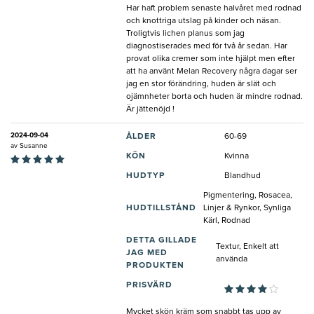
Har haft problem senaste halvåret med rodnad
och knottriga utslag på kinder och näsan.
Troligtvis lichen planus som jag
diagnostiserades med för två år sedan. Har
provat olika cremer som inte hjälpt men efter
att ha använt Melan Recovery några dagar ser
jag en stor förändring, huden är slät och
ojämnheter borta och huden är mindre rodnad.
Är jättenöjd !
2024-09-04
ÅLDER
60-69
av
Susanne
KÖN
Kvinna
HUDTYP
Blandhud
Pigmentering, Rosacea,
HUDTILLSTÅND
Linjer & Rynkor, Synliga
Kärl, Rodnad
DETTA GILLADE
Textur, Enkelt att
JAG MED
använda
PRODUKTEN
PRISVÄRD
Mycket skön kräm som snabbt tas upp av