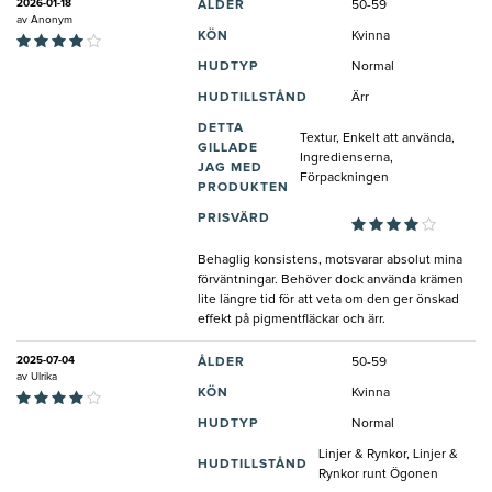
2026-01-18
ÅLDER
50-59
av
Anonym
KÖN
Kvinna
HUDTYP
Normal
HUDTILLSTÅND
Ärr
DETTA
Textur, Enkelt att använda,
GILLADE
Ingredienserna,
JAG MED
Förpackningen
PRODUKTEN
PRISVÄRD
Behaglig konsistens, motsvarar absolut mina
förväntningar. Behöver dock använda krämen
lite längre tid för att veta om den ger önskad
effekt på pigmentfläckar och ärr.
2025-07-04
ÅLDER
50-59
av
Ulrika
KÖN
Kvinna
HUDTYP
Normal
Linjer & Rynkor, Linjer &
HUDTILLSTÅND
Rynkor runt Ögonen