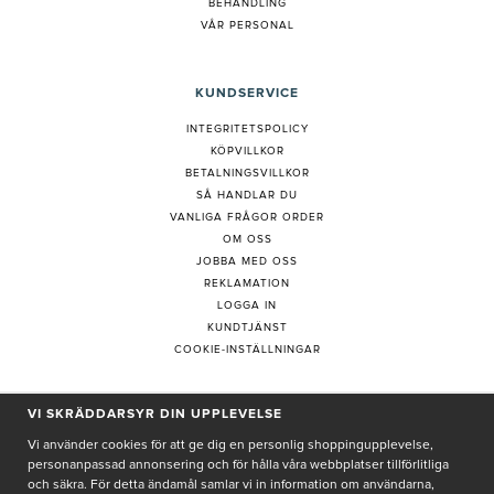
BEHANDLING
VÅR PERSONAL
KUNDSERVICE
INTEGRITETSPOLICY
KÖPVILLKOR
BETALNINGSVILLKOR
SÅ HANDLAR DU
VANLIGA FRÅGOR ORDER
OM OSS
JOBBA MED OSS
REKLAMATION
LOGGA IN
KUNDTJÄNST
COOKIE-INSTÄLLNINGAR
VI SKRÄDDARSYR DIN UPPLEVELSE
PRENUMERERA PÅ NYHETSBREV
Vi använder cookies för att ge dig en personlig shoppingupplevelse,
personanpassad annonsering och för hålla våra webbplatser tillförlitliga
och säkra. För detta ändamål samlar vi in information om användarna,