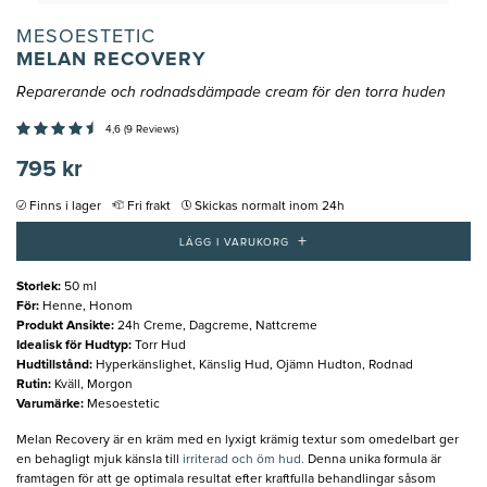
MESOESTETIC
MELAN RECOVERY
Reparerande och rodnadsdämpade cream för den torra huden
4,6 (9 Reviews)
795 kr
Finns i lager
Fri frakt
Skickas normalt inom 24h
+
LÄGG I VARUKORG
Storlek
:
50 ml
För
:
Henne, Honom
Produkt Ansikte
:
24h Creme, Dagcreme, Nattcreme
Idealisk för Hudtyp
:
Torr Hud
Hudtillstånd
:
Hyperkänslighet, Känslig Hud, Ojämn Hudton, Rodnad
Rutin
:
Kväll, Morgon
Varumärke
:
Mesoestetic
Melan Recovery är en kräm med en lyxigt krämig textur som omedelbart ger
en behagligt mjuk känsla till
irriterad och öm hud.
Denna unika formula är
framtagen för att ge optimala resultat efter kraftfulla behandlingar såsom