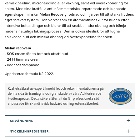
kemisk peeling, microneedling eller vaxning, samt vid överexponering för
solen. Med sina kraftfulla antiinflammatoriska, reparerande och lugnande
egenskaper minskar Melan Recovery rodnad och hjälper till att stärka hudens
eget försvarssystem. Den verkar som en återhämtningskur för huden efter
intensiva behandlingar och bidrar till att snabbt lindra obehag och främja
hudens naturliga läkningsprocess. Den är också idealisk för att lugna
solskadad hud och minska obehag vid överexponering för solen.
Melan recovery
- SOS cream för en torr och utsatt hud
- 24 H timmars cream
- Rodnadsdämpande
Uppdaterad formula 1/2 2022.
Kvalitetssäkrat av expert: Innehållet och rekommendationerna på
denna sida är framtagna och granskade av våra Auktoriserade
Hudterapeuter. Detta säkerställer att du får professionella råd
anpassade för skandinavisk hudvård och ingredienssäkerhet.
+
ANVÄNDNING
+
NYCKELINGREDIENSER: