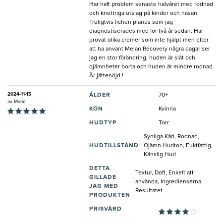
Har haft problem senaste halvåret med rodnad
och knottriga utslag på kinder och näsan.
Troligtvis lichen planus som jag
diagnostiserades med för två år sedan. Har
provat olika cremer som inte hjälpt men efter
att ha använt Melan Recovery några dagar ser
jag en stor förändring, huden är slät och
ojämnheter borta och huden är mindre rodnad.
Är jättenöjd !
2024-11-15
ÅLDER
70+
av
Marie
KÖN
Kvinna
HUDTYP
Torr
Synliga Kärl, Rodnad,
HUDTILLSTÅND
Ojämn Hudton, Fuktfattig,
Känslig Hud
DETTA
Textur, Doft, Enkelt att
GILLADE
använda, Ingredienserna,
JAG MED
Resultatet
PRODUKTEN
PRISVÄRD