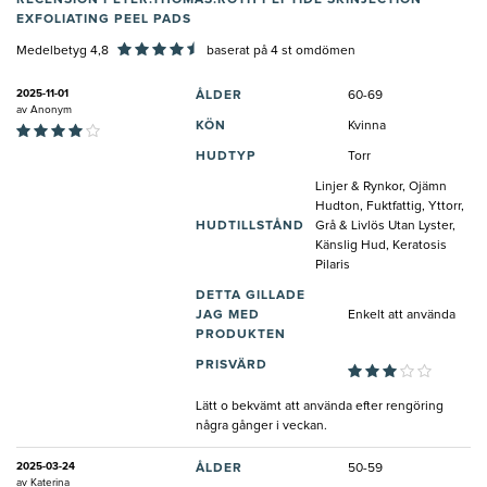
RECENSION PETER.THOMAS.ROTH PEPTIDE SKINJECTION™
EXFOLIATING PEEL PADS
Medelbetyg 4,8
baserat på
4
st omdömen
2025-11-01
ÅLDER
60-69
av
Anonym
KÖN
Kvinna
HUDTYP
Torr
Linjer & Rynkor, Ojämn
Hudton, Fuktfattig, Yttorr,
HUDTILLSTÅND
Grå & Livlös Utan Lyster,
Känslig Hud, Keratosis
Pilaris
DETTA GILLADE
JAG MED
Enkelt att använda
PRODUKTEN
PRISVÄRD
Lätt o bekvämt att använda efter rengöring
några gånger i veckan.
2025-03-24
ÅLDER
50-59
av
Katerina