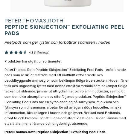
PETER.THOMAS.ROTH
PEPTIDE SKINJECTION™ EXFOLIATING PEEL
PADS
Peelpads som ger lyster och förbättrar spänsten i huden
4,8 (4 Reviews)
Produkten har utgått ur sortimentet.
Peter.Thomas.Roth Peptide Skinjection™ Exfoliating Peel Pads - exfolierande
pads som är rikligt mättade med ett kraftfullt exfolierande och
peptidbyggande aminosyror, som bekämpar tidiga ålderstecken. Huden får en
frisk och ungdomlig lyster med denna effektiva formula som bekämpar tidiga
tecken på åldrande, jämnar ut uttryckslinjer och ojämn hudtextur, samtidigt
som den ökar absorptionen av efterföljande produkter. Peptide Skinjection™
Exfoliating Peel Pads har en syrablandning på salicylsyra, mjölksyra och
fytinsyra som tillsammans arbetar för att avlägsna döda hudceller, minska
inflammation, öka kollagen i huden och ge lyster. Berikad med E-vitamin,
grönt te och kamomill för att lugna och återfukta huden. Huden lämnas med
ett slätare, mer strålande och ungdomligt utseende.
Peter.Thomas.Roth Peptide Skinjection™ Exfoliating Peel Pads