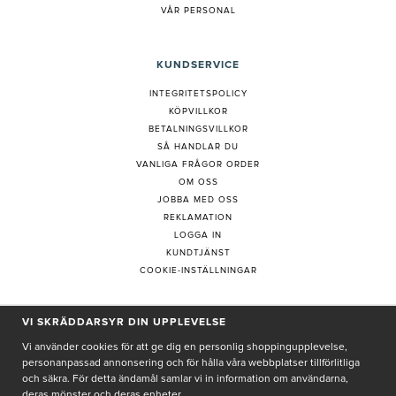
VÅR PERSONAL
KUNDSERVICE
INTEGRITETSPOLICY
KÖPVILLKOR
BETALNINGSVILLKOR
SÅ HANDLAR DU
VANLIGA FRÅGOR ORDER
OM OSS
JOBBA MED OSS
REKLAMATION
LOGGA IN
KUNDTJÄNST
COOKIE-INSTÄLLNINGAR
VI SKRÄDDARSYR DIN UPPLEVELSE
PRENUMERERA PÅ NYHETSBREV
Vi använder cookies för att ge dig en personlig shoppingupplevelse,
personanpassad annonsering och för hålla våra webbplatser tillförlitliga
och säkra. För detta ändamål samlar vi in information om användarna,
deras mönster och deras enheter.