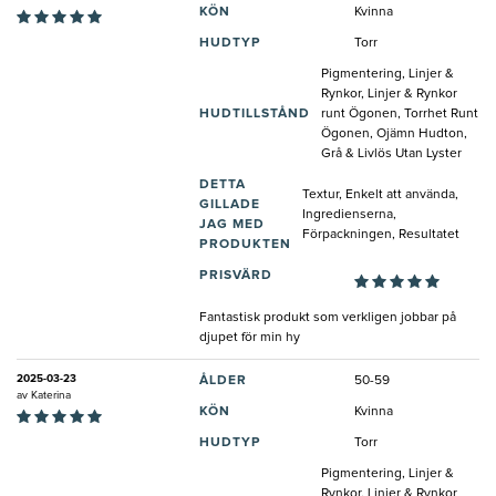
KÖN
Kvinna
HUDTYP
Torr
Pigmentering, Linjer &
Rynkor, Linjer & Rynkor
HUDTILLSTÅND
runt Ögonen, Torrhet Runt
Ögonen, Ojämn Hudton,
Grå & Livlös Utan Lyster
DETTA
Textur, Enkelt att använda,
GILLADE
Ingredienserna,
JAG MED
Förpackningen, Resultatet
PRODUKTEN
PRISVÄRD
Fantastisk produkt som verkligen jobbar på
djupet för min hy
2025-03-23
ÅLDER
50-59
av
Katerina
KÖN
Kvinna
HUDTYP
Torr
Pigmentering, Linjer &
Rynkor, Linjer & Rynkor