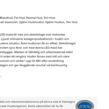
, Blandhud, Fet Hud, Normal Hud, Torr Hud
satt elasticitet, Ojämn Hudstruktur, Ojämn Hudton, Torr Hud
LED-mask för hals och dekolletage som motverkar
s. Ljuset stimulerar kollagenproduktionen i huden och
ra hudens struktur. Även hudtonen får en effekt. Dekolletaget
rstecken syns först, och med denna LED-mask kan
ebyggas. Masken är lättviktig och silikonbaserad vilket
och enkel att rengöra. Huden förses med rött och nära-
ocesser och verkar i upp till 46h efter användning.
agen och ger långgående resultat vid kontinuerlig
é
hållet och rekommendationerna på denna sida är framtagna
rade Hudterapeuter. Detta säkerställer att du får