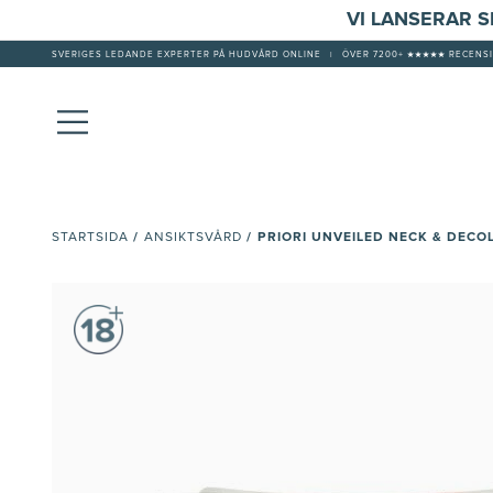
VI LANSERAR 
SVERIGES LEDANDE EXPERTER PÅ HUDVÅRD ONLINE
|
ÖVER 7200+ ★★★★★ RECENSI
/
/
PRIORI UNVEILED NECK & DECO
STARTSIDA
ANSIKTSVÅRD