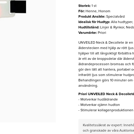
Storlek
:
1 st
För
:
Henne, Honom
Produkt Ansikte
:
Specialvård
Idealisk för Hudtyp
:
Alla hudtyper
Hudtillstånd
:
Linjer & Rynkor, Ned
Varumärke
:
Priori
UNVEILED Neck & Decollete är en 
ålderstecken med hjälp av rött lju
hjälper till att långsiktigt förbätt
är ett av de kroppsdelar där ålde
åldrandeprocessen bromsas och för
gör den lätt att hantera, portabel 
infrarött ljus som stimulerar hudpr
Behandlingen görs 10 minuter om d
användning.
Priori UNVEILED Neck & Decollet
- Motverkar hudåldrande
- Motverkar ojämn hudton
- Stimulerar kollagenproduktionen
Kvalitetssäkrat av expert: Inne
och granskade av våra Auktorise