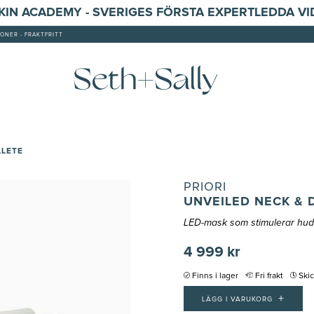
SKIN ACADEMY - SVERIGES FÖRSTA EXPERTLEDDA V
ONER - FRAKTFRITT
LLETE
PRIORI
UNVEILED NECK & 
LED-mask som stimulerar hu
4 999 kr
Finns i lager
Fri frakt
Ski
+
LÄGG I VARUKORG