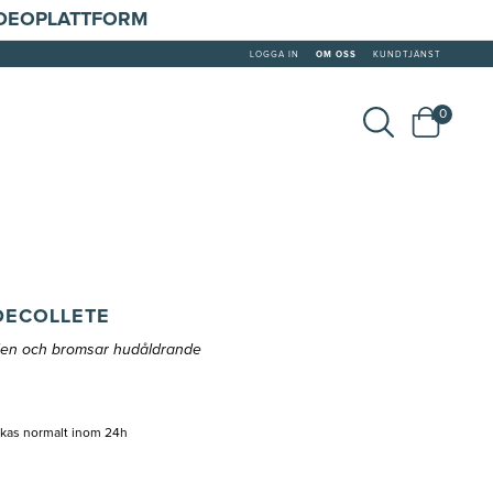
IDEOPLATTFORM
LOGGA IN
OM OSS
KUNDTJÄNST
0
DECOLLETE
den och bromsar hudåldrande
ckas normalt inom 24h