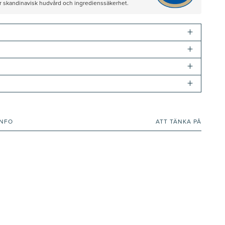
ör skandinavisk hudvård och ingredienssäkerhet.
+
+
+
+
INFO
ATT TÄNKA PÅ