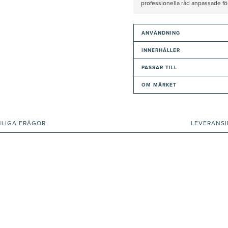
professionella råd anpassade f
ANVÄNDNING
INNERHÅLLER
PASSAR TILL
OM MÄRKET
NLIGA FRÅGOR
LEVERANS