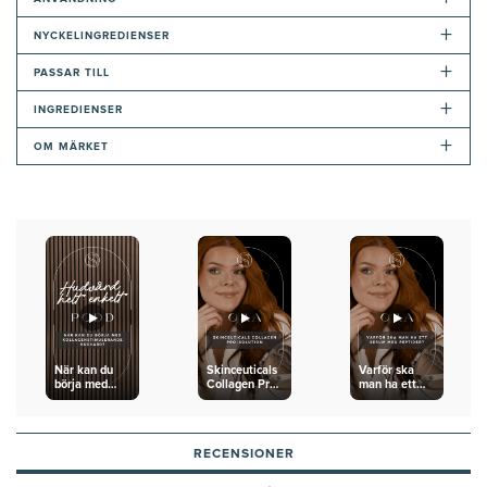
+
NYCKELINGREDIENSER
+
PASSAR TILL
+
INGREDIENSER
+
OM MÄRKET
När kan du
Skinceuticals
Varför ska
börja med
Collagen Pro-
man ha ett
kollagenstimulerande
Solution
serum med
hudvård?
peptider?
SkinCeuticals
Collagen Pro-
RECENSIONER
Solution