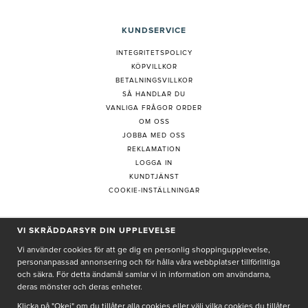
KUNDSERVICE
INTEGRITETSPOLICY
KÖPVILLKOR
BETALNINGSVILLKOR
SÅ HANDLAR DU
VANLIGA FRÅGOR ORDER
OM OSS
JOBBA MED OSS
REKLAMATION
LOGGA IN
KUNDTJÄNST
COOKIE-INSTÄLLNINGAR
PRENUMERERA PÅ NYHETSBREV
VI SKRÄDDARSYR DIN UPPLEVELSE
Vi använder cookies för att ge dig en personlig shoppingupplevelse,
personanpassad annonsering och för hålla våra webbplatser tillförlitliga
och säkra. För detta ändamål samlar vi in information om användarna,
deras mönster och deras enheter.
Genom att ge min e-post, accepterar jag Seth och Sally
integritetspolicy
Klicka på "Okej" om du tillåter alla cookies eller välj vilka cookies du tillåter