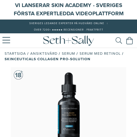
VI LANSERAR SKIN ACADEMY - SVERIGES
FÖRSTA EXPERTLEDDA VIDEOPLATTFORM
SVERIGES LEDANDE EXPERTER PÅ HUDVÅRD ONLINE
|
ÖVER 7200+ ★★★★★ RECENSIONER - FRAKTFRITT
/
/
/
/
STARTSIDA
ANSIKTSVÅRD
SERUM
SERUM MED RETINOL
SKINCEUTICALS COLLAGEN PRO-SOLUTION