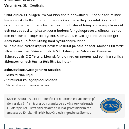
Rutin
:
Kväll, Morgon
Varumärke
:
SkinCeuticals
SkinCeuticals Collagen Pro Solution är ett innovativt multipeptidserum med
hudidentiska kollagenpeptider som stimulerar kollagenproduktionen och
synligt förbättrar hudens fasthet, textur och återfuktning. Kollagenpolypeptid
och multipeptidkomplex aktiverar hudens förnyelseprocess, dämpar rodnad
och minskar fina linjer och rynkor. SkinCeuticals Collagen Pro Solution ger
dessutom djup återfuktning med hyaluronsyra för en
fylligare hud. Vetenskapligt bevisat resultat på bara 7 dagar. Används till fördel
tillsammans med Skinceuticals A.G.E. Interrupter Advanced Cream och
Skinceuticals C E Ferulic. Idealisk för dig med en mogen hud som har synliga
ålderstecken och önskar förbättra fastheten.
SkinCeuticals Collagen Pro Solution
- Minskar fina linjer
- Stimulerar kollagenproduktionen
- Vetenskapligt bevisad effekt
Kvalitetssäkrat av expert: Innehållet och rekommendationerna på
denna sida är framtagna och granskade av våra Auktoriserade
Hudterapeuter. Detta säkerställer att du får professionella råd
anpassade för skandinavisk hudvård och ingredienssäkerhet.
+
ANVÄNDNING