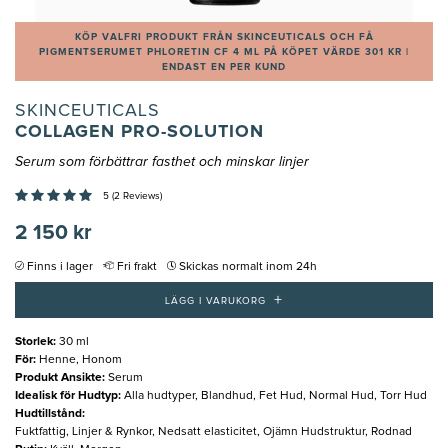
KÖP VALFRI PRODUKT FRÅN SKINCEUTICALS OCH FÅ
PIGMENTSERUMET PHLORETIN CF 4 ML PÅ KÖPET VÄRDE 301 KR |
ENDAST EN PER KUND
SKINCEUTICALS
COLLAGEN PRO-SOLUTION
Serum som förbättrar fasthet och minskar linjer
5 (2 Reviews)
2 150 kr
Finns i lager
Fri frakt
Skickas normalt inom 24h
+
LÄGG I VARUKORG
Storlek
:
30 ml
För
:
Henne, Honom
Produkt Ansikte
:
Serum
Idealisk för Hudtyp
:
Alla hudtyper, Blandhud, Fet Hud, Normal Hud, Torr Hud
Hudtillstånd
:
Fuktfattig, Linjer & Rynkor, Nedsatt elasticitet, Ojämn Hudstruktur, Rodnad