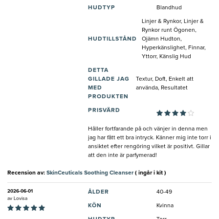
HUDTYP
Blandhud
Linjer & Rynkor, Linjer &
Rynkor runt Ögonen,
HUDTILLSTÅND
Ojämn Hudton,
Hyperkänslighet, Finnar,
Yttorr, Känslig Hud
DETTA
GILLADE JAG
Textur, Doft, Enkelt att
MED
använda, Resultatet
PRODUKTEN
PRISVÄRD
Håller fortfarande på och vänjer in denna men
jag har fått ett bra intryck. Känner mig inte torr i
ansiktet efter rengöring vilket är positivt. Gillar
att den inte är parfymerad!
Recension av:
SkinCeuticals Soothing Cleanser
( ingår i kit )
2026-06-01
ÅLDER
40-49
av
Lovisa
KÖN
Kvinna