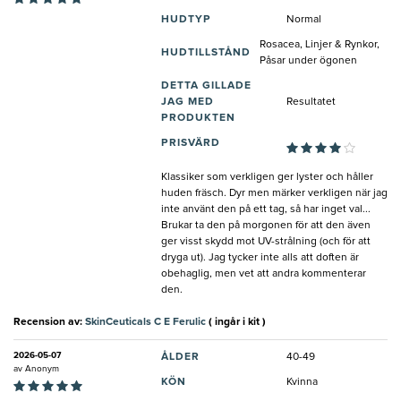
HUDTYP
Normal
Rosacea, Linjer & Rynkor,
HUDTILLSTÅND
Påsar under ögonen
DETTA GILLADE
JAG MED
Resultatet
PRODUKTEN
PRISVÄRD
Klassiker som verkligen ger lyster och håller
huden fräsch. Dyr men märker verkligen när jag
inte använt den på ett tag, så har inget val...
Brukar ta den på morgonen för att den även
ger visst skydd mot UV-strålning (och för att
dryga ut). Jag tycker inte alls att doften är
obehaglig, men vet att andra kommenterar
den.
Recension av:
SkinCeuticals C E Ferulic
( ingår i kit )
2026-05-07
ÅLDER
40-49
av
Anonym
KÖN
Kvinna