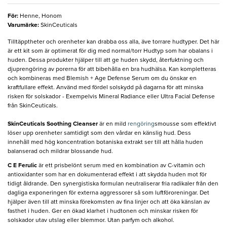
För
:
Henne, Honom
Varumärke
:
SkinCeuticals
Tilltäpptheter och orenheter kan drabba oss alla, äve torrare hudtyper. Det här
är ett kit som är optimerat för dig med normal/torr Hudtyp som har obalans i
huden. Dessa produkter hjälper till att ge huden skydd, återfuktning och
djuprengöring av porerna för att bibehålla en bra hudhälsa. Kan kompletteras
och kombineras med Blemish + Age Defense Serum om du önskar en
kraftfullare effekt. Använd med fördel solskydd på dagarna för att minska
risken för solskador - Exempelvis Mineral Radiance eller Ultra Facial Defense
från SkinCeuticals.
SkinCeuticals Soothing Cleanser
är en mild
rengöring
smousse som effektivt
löser upp orenheter samtidigt som den vårdar en känslig hud. Dess
innehåll med hög koncentration botaniska extrakt ser till att hålla huden
balanserad och mildrar blossande hud.
C E Ferulic
är ett prisbelönt serum med en kombination av C-vitamin och
antioxidanter som har en dokumenterad effekt i att skydda huden mot för
tidigt åldrande. Den synergistiska formulan neutraliserar fria radikaler från den
dagliga exponeringen för externa aggressorer så som luftföroreningar. Det
hjälper även till att minska förekomsten av fina linjer och att öka känslan av
fasthet i huden. Ger en ökad klarhet i hudtonen och minskar risken för
solskador utav utslag eller blemmor. Utan parfym och alkohol.