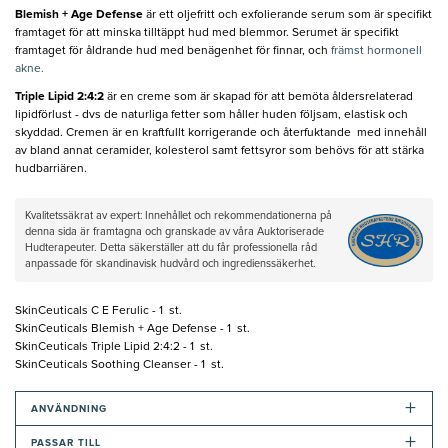
Blemish + Age Defense
är ett oljefritt och exfolierande serum som är specifikt
framtaget för att minska tilltäppt hud med blemmor. Serumet är specifikt
framtaget för åldrande hud med benägenhet för finnar, och
främst hormonell
akne.
Triple Lipid 2:4:2
är en creme som är skapad för att bemöta åldersrelaterad
lipidförlust - dvs de naturliga fetter som håller huden följsam, elastisk och
skyddad. Cremen är en kraftfullt korrigerande och återfuktande med innehåll
av bland annat ceramider, kolesterol samt fettsyror som behövs för att stärka
hudbarriären.
Kvalitetssäkrat av expert: Innehållet och rekommendationerna på
denna sida är framtagna och granskade av våra Auktoriserade
Hudterapeuter. Detta säkerställer att du får professionella råd
anpassade för skandinavisk hudvård och ingredienssäkerhet.
SkinCeuticals C E Ferulic - 1 st.
SkinCeuticals Blemish + Age Defense - 1 st.
SkinCeuticals Triple Lipid 2:4:2 - 1 st.
SkinCeuticals Soothing Cleanser - 1 st.
+
ANVÄNDNING
+
PASSAR TILL