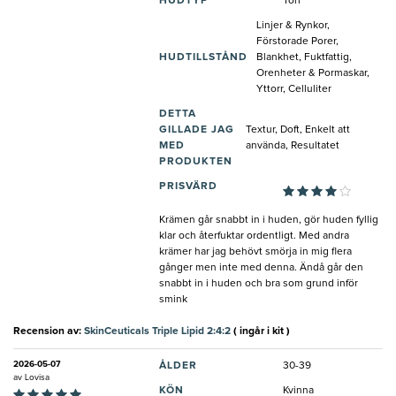
HUDTYP
Torr
Linjer & Rynkor,
Förstorade Porer,
HUDTILLSTÅND
Blankhet, Fuktfattig,
Orenheter & Pormaskar,
Yttorr, Celluliter
DETTA
GILLADE JAG
Textur, Doft, Enkelt att
MED
använda, Resultatet
PRODUKTEN
PRISVÄRD
Krämen går snabbt in i huden, gör huden fyllig
klar och återfuktar ordentligt. Med andra
krämer har jag behövt smörja in mig flera
gånger men inte med denna. Ändå går den
snabbt in i huden och bra som grund inför
smink
Recension av:
SkinCeuticals Triple Lipid 2:4:2
( ingår i kit )
2026-05-07
ÅLDER
30-39
av
Lovisa
KÖN
Kvinna