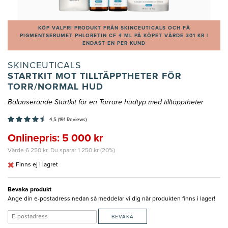
KÖP VALFRI PRODUKT FRÅN SKINCEUTICALS OCH FÅ
PIGMENTSERUMET PHLORETIN CF 4 ML PÅ KÖPET VÄRDE 301 KR |
ENDAST EN PER KUND
SKINCEUTICALS
STARTKIT MOT TILLTÄPPTHETER FÖR
TORR/NORMAL HUD
Balanserande Startkit för en Torrare hudtyp med tilltäpptheter
4,5 (191 Reviews)
Onlinepris: 5 000 kr
Värde 6 250 kr. Du sparar 1 250 kr (20%)
Finns ej i lagret
Bevaka produkt
Ange din e-postadress nedan så meddelar vi dig när produkten finns i lager!
BEVAKA