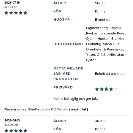
2026-07-19
ÅLDER
50-59
av
Gulten
KÖN
Kvinna
HUDTYP
Blandhud
Pigmentering, Linjer &
Rynkor, Förstorade Porer,
Ojämn Hudton, Blankhet,
HUDTILLSTÅND
Fuktfattig, Slapp Hud,
Orenheter & Pormaskar,
Yttorr, Grå & Livlös Utan
Lyster
DETTA GILLADE
JAG MED
Enkelt att använda
PRODUKTEN
PRISVÄRD
Känns behaglig och ger fukt
Recension av:
SkinCeuticals C E Ferulic
( ingår i kit )
2026-06-12
ÅLDER
30-39
av
Daniela
KÖN
Kvinna