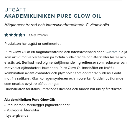
UTGÅTT
AKADEMIKLINIKEN PURE GLOW OIL
Högkoncentrerad och intensivbehandlande C-vitaminolja
4,5 (11 Reviews)
Produkten har utgått ur sortimentet.
Pure Glow Oil är en högkoncentrerad och intensivbehandlande
C-vitamin
olja
som aktivt motverkar tecken på förtida hudåldrande och återställer lyster och
elasticitet. Berikad med pigmentutjämnande ingredienser som reducerar och
motverkar ojämnheter i hudtonen. Pure Glow Oil innehåller en kraftfull
kombination av antioxidanter och plyfenoler som optimerar hudens skydd
mot fria radikaler, ökar kollagensyntesen och motverkar förtida hudåldrande
som orsakas av yttre påfrestningar.
Hudbarriären förstärks, irritationer dämpas och huden blir rikligt återfuktad.
Akademikliniken Pure Glow Oil:
- Reducerar & förebygger pigmenteringar
- Mjukgör & Återfuktar
- Lystergivande