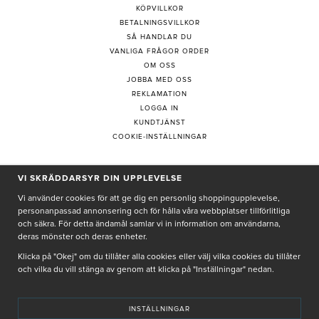
KÖPVILLKOR
BETALNINGSVILLKOR
SÅ HANDLAR DU
VANLIGA FRÅGOR ORDER
OM OSS
JOBBA MED OSS
REKLAMATION
LOGGA IN
KUNDTJÄNST
COOKIE-INSTÄLLNINGAR
VI SKRÄDDARSYR DIN UPPLEVELSE
PRENUMERERA PÅ NYHETSBREV
Vi använder cookies för att ge dig en personlig shoppingupplevelse,
personanpassad annonsering och för hålla våra webbplatser tillförlitliga
och säkra. För detta ändamål samlar vi in information om användarna,
deras mönster och deras enheter.
Genom att ge min e-post, accepterar jag Seth och Sally
integritetspolicy
Klicka på "Okej" om du tillåter alla cookies eller välj vilka cookies du tillåter
och vilka du vill stänga av genom att klicka på "Inställningar" nedan.
De uppgifter du matar in kommer endast användas till våra nyhetsbrev.
INSTÄLLNINGAR