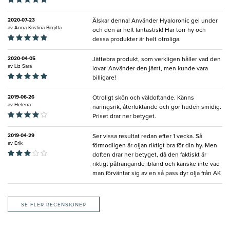
2020-07-23
Älskar denna! Använder Hyaloronic gel under
av
Anna Kristina Birgitta
och den är helt fantastisk! Har torr hy och
dessa produkter är helt otroliga.
2020-04-05
Jättebra produkt, som verkligen håller vad den
av
Liz Sara
lovar. Använder den jämt, men kunde vara
billigare!
2019-06-26
Otroligt skön och väldoftande. Känns
av
Helena
näringsrik, återfuktande och gör huden smidig.
Priset drar ner betyget.
2019-04-29
Ser vissa resultat redan efter 1 vecka. Så
av
Erik
förmodligen är oljan riktigt bra för din hy. Men
doften drar ner betyget, då den faktiskt är
riktigt påträngande ibland och kanske inte vad
man förväntar sig av en så pass dyr olja från AK
SE FLER RECENSIONER