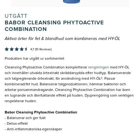
UTGÅTT
BABOR CLEANSING PHYTOACTIVE
COMBINATION
Aktiva örter för fet & blandhud som kombineras med HY-ÖL
4,7 (10 Reviews)
Produkten har utgått ur sortimentet
Cleansing Phytoactive Combination kompletterar
rengöringen
med HY-ÖL
och innehåller utvalda örtextrakt skräddarsydda efter hudtyp. Balanserande
och talgreglerande örtextrakt, för användning med HY-ÖL®. Passar
kombinerad/fet hud. Balanserar talgproduktionen, hämmar bakterier och
arbetar porsammandragande. Cleansing Phytoactive Combination har även
en lugnande och återfuktande effekt på huden. Djuprengöring som verkligen
respekterar huden.
Babor Cleansing Phytoactive Combination
- Balanserar och ger fukt
- Detox-effekt
- Anti-inflammatoriska egenskaper