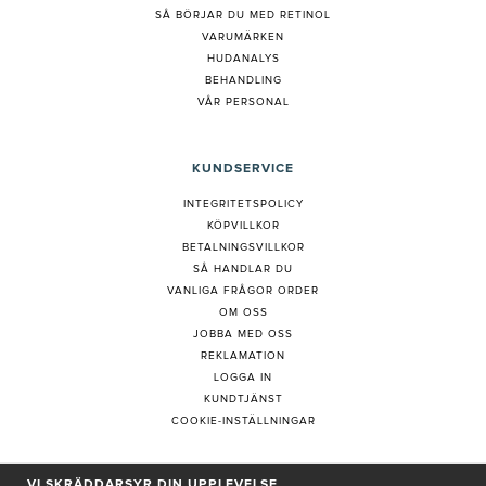
S
Å BÖRJAR DU MED RETINOL
VARUMÄRKEN
HUDANALYS
BEHANDLING
VÅR PERSONAL
KUNDSERVICE
INTEGRITETSPOLICY
KÖPVILLKOR
BETALNINGSVILLKOR
SÅ HANDLAR DU
VANLIGA FRÅGOR ORDER
OM OSS
JOBBA MED OSS
REKLAMATION
LOGGA IN
KUNDTJÄNST
COOKIE-INSTÄLLNINGAR
VI SKRÄDDARSYR DIN UPPLEVELSE
PRENUMERERA PÅ NYHETSBREV