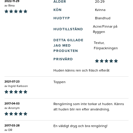
2022-11-29
ÅLDER
20-29
av
Rima
KÖN
Kvinna
HUDTYP
Blandhud
Acne/Finnar på
HUDTILLSTÅND
Ryggen
DETTA GILLADE
Textur,
JAG MED
Förpackningen
PRODUKTEN
PRISVÄRD
Huden känns ren och fräsch efteråt
2021-07-23
Toppen
av
Ingrid Karlsson
2017-04-03
Rengörning som inte torkar ut huden. Känns
av
Anonym
att huden blir ren efter användning.
2017-03-28
En väldigt dryg och bra rengöring!
av
DR