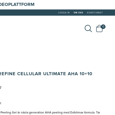
IDEOPLATTFORM
LOGGA IN
OM OSS
KUNDTJÄNST
0
EFINE CELLULAR ULTIMATE AHA 10+10
g
t
0 Peeling Gel är nästa generation AHA peeling med Exfolimax formula. Tar