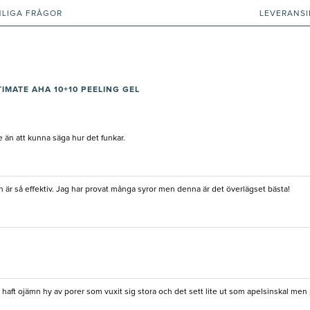
NLIGA FRÅGOR
LEVERANS
IMATE AHA 10+10 PEELING GEL
 än att kunna säga hur det funkar.
är så effektiv. Jag har provat många syror men denna är det överlägset bästa!
haft ojämn hy av porer som vuxit sig stora och det sett lite ut som apelsinskal men