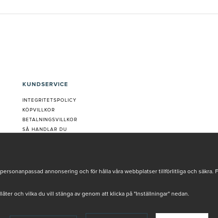
KUNDSERVICE
INTEGRITETSPOLICY
KÖPVILLKOR
BETALNINGSVILLKOR
SÅ HANDLAR DU
VANLIGA FRÅGOR ORDER
OM OSS
JOBBA MED OSS
REKLAMATION
personanpassad annonsering och för hålla våra webbplatser tillförlitliga och säkra. 
COOKIE-INSTÄLLNINGAR
tillåter och vilka du vill stänga av genom att klicka på "Inställningar" nedan.