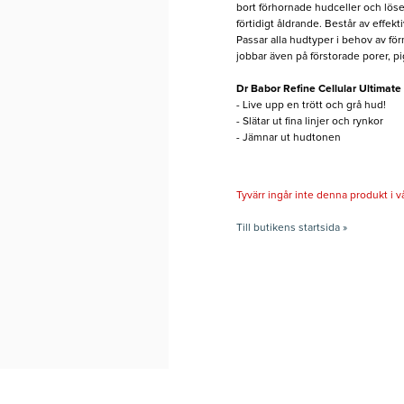
bort förhornade hudceller och lös
förtidigt åldrande. Består av effekt
Passar alla hudtyper i behov av för
jobbar även på förstorade porer, 
Dr Babor Refine Cellular Ultimat
- Live upp en trött och grå hud!
- Slätar ut fina linjer och rynkor
- Jämnar ut hudtonen
Tyvärr ingår inte denna produkt i vårt
Till butikens startsida »