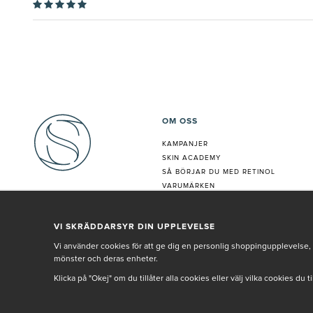
OM OSS
KAMPANJER
SKIN ACADEMY
S
Å BÖRJAR DU MED RETINOL
VARUMÄRKEN
HUDANALYS
BEHANDLING
VI SKRÄDDARSYR DIN UPPLEVELSE
VÅR PERSONAL
Vi använder cookies för att ge dig en personlig shoppingupplevelse, 
mönster och deras enheter.
Klicka på "Okej" om du tillåter alla cookies eller välj vilka cookies du 