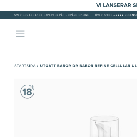
VI LANSERAR 
SVERIGES LEDANDE EXPERTER PÅ HUDVÅRD ONLINE
|
ÖVER 7200+ ★★★★★ RECENSI
/
UTGÅTT BABOR DR BABOR REFINE CELLULAR ULT
STARTSIDA