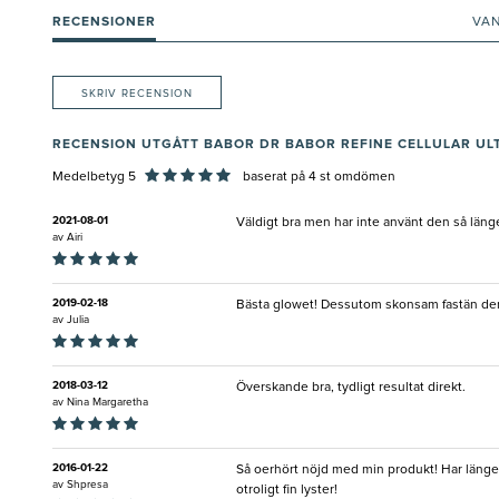
RECENSIONER
VA
SKRIV RECENSION
RECENSION UTGÅTT BABOR DR BABOR REFINE CELLULAR ULT
Medelbetyg 5
baserat på
4
st omdömen
2021-08-01
Väldigt bra men har inte använt den så länge
av
Airi
2019-02-18
Bästa glowet! Dessutom skonsam fastän den 
av
Julia
2018-03-12
Överskande bra, tydligt resultat direkt.
av
Nina Margaretha
2016-01-22
Så oerhört nöjd med min produkt! Har länge 
av
Shpresa
otroligt fin lyster!