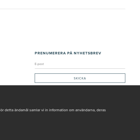
PRENUMERERA PÅ NYHETSBREV
Genom att ge min e-post, accepterar jag Seth och Sally
integritetspolicy
De uppgifter du matar in kommer endast användas till våra nyhetsbrev.
För detta ändamål samlar vi in information om användarna, deras