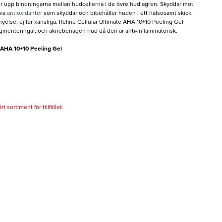
er upp bindningarna mellan hudcellerna i de övre hudlagren. Skyddar mot
iva
antioxidanter
som skyddar och bibehåller huden i ett hälsosamt skick.
nyelse, ej för känsliga. Refine Cellular Ultimate AHA 10+10 Peeling Gel
pigmenteringar, och aknebenägen hud då den är anti-inflammatorisk.
e AHA 10+10 Peeling Gel
 sortiment för tillfället.