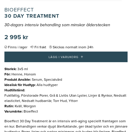
BIOEFFECT
30 DAY TREATMENT
30-dagars intensiv behandling som minskar ålderstecken
2 995 kr
Finns i lager
Fri frakt
Skickas normalt inom 24h
+
LÄGG I VARUKORG
Storlek
:
3x5 ml
För
:
Henne, Honom
Produkt Ansikte
:
Serum, Specialvård
Idealisk för Hudtyp
:
Alla hudtyper
Hudtillstånd
:
Fuktfattig, Förstorade Porer, Grå & Livlös Utan Lyster, Linjer & Rynkor, Nedsatt
elasticitet, Nedsatt hudbarriär, Torr Hud, Yttorr
Rutin
:
Kväll, Morgon
Varumärke
:
Bioeffect
Bioeffect 30 Day Treatment är en intensiv anti-aging speciellt framtagen som
en kur. Behandligen verkar djupt återfuktande, ger ökad lyster och en jämnare