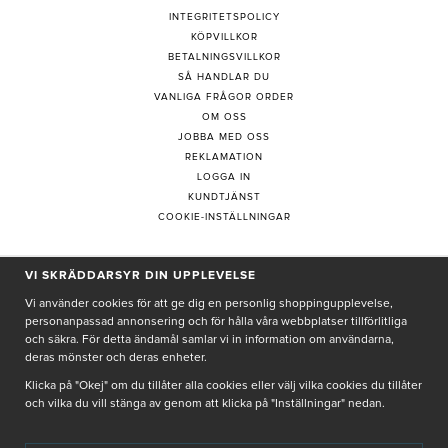
INTEGRITETSPOLICY
KÖPVILLKOR
BETALNINGSVILLKOR
SÅ HANDLAR DU
VANLIGA FRÅGOR ORDER
OM OSS
JOBBA MED OSS
REKLAMATION
LOGGA IN
KUNDTJÄNST
COOKIE-INSTÄLLNINGAR
VI SKRÄDDARSYR DIN UPPLEVELSE
PRENUMERERA PÅ NYHETSBREV
Vi använder cookies för att ge dig en personlig shoppingupplevelse,
personanpassad annonsering och för hålla våra webbplatser tillförlitliga
och säkra. För detta ändamål samlar vi in information om användarna,
deras mönster och deras enheter.
Genom att ge min e-post, accepterar jag Seth och Sally
integritetspolicy
Klicka på "Okej" om du tillåter alla cookies eller välj vilka cookies du tillåter
och vilka du vill stänga av genom att klicka på "Inställningar" nedan.
De uppgifter du matar in kommer endast användas till våra nyhetsbrev.