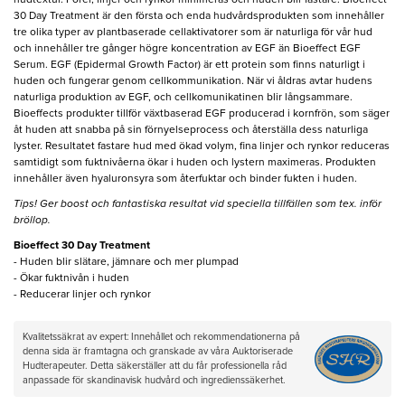
hudtextur. Porer, linjer och rynkor minimeras och huden blir fastare. Bioeffect
30 Day Treatment är den första och enda hudvårdsprodukten som innehåller
tre olika typer av plantbaserade cellaktivatorer som är naturliga för vår hud
och innehåller tre gånger högre koncentration av EGF än Bioeffect EGF
Serum. EGF (Epidermal Growth Factor) är ett protein som finns naturligt i
huden och fungerar genom cellkommunikation. När vi åldras avtar hudens
naturliga produktion av EGF, och cellkomunikatinen blir långsammare.
Bioeffects produkter tillför växtbaserad EGF producerad i kornfrön, som säger
åt huden att snabba på sin förnyelseprocess och återställa dess naturliga
lyster. Resultatet fastare hud med ökad volym, fina linjer och rynkor reduceras
samtidigt som fuktnivåerna ökar i huden och lystern maximeras. Produkten
innehåller även hyaluronsyra som återfuktar och binder fukten i huden.
Tips! Ger boost och fantastiska resultat vid speciella tillfällen som tex. inför
bröllop.
Bioeffect 30 Day Treatment
- Huden blir slätare, jämnare och mer plumpad
- Ökar fuktnivån i huden
- Reducerar linjer och rynkor
Kvalitetssäkrat av expert: Innehållet och rekommendationerna på
denna sida är framtagna och granskade av våra Auktoriserade
Hudterapeuter. Detta säkerställer att du får professionella råd
anpassade för skandinavisk hudvård och ingredienssäkerhet.