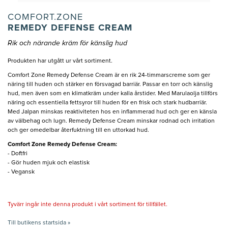
COMFORT.ZONE
REMEDY DEFENSE CREAM
Rik och närande kräm för känslig hud
Produkten har utgått ur vårt sortiment.
Comfort Zone Remedy Defense Cream är en rik 24-timmarscreme som ger
näring till huden och stärker en försvagad barriär. Passar en torr och känslig
hud, men även som en klimatkräm under kalla årstider. Med Marulaolja tillförs
näring och essentiella fettsyror till huden för en frisk och stark hudbarriär.
Med Jalpan minskas reaktiviteten hos en inflammerad hud och ger en känsla
av välbehag och lugn. Remedy Defense Cream minskar rodnad och irritation
och ger omedelbar återfuktning till en uttorkad hud.
Comfort Zone Remedy Defense Cream:
- Doftfri
- Gör huden mjuk och elastisk
- Vegansk
Tyvärr ingår inte denna produkt i vårt sortiment för tillfället.
Till butikens startsida »