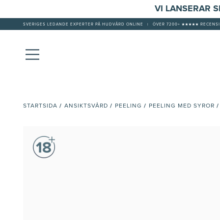
VI LANSERAR 
SVERIGES LEDANDE EXPERTER PÅ HUDVÅRD ONLINE
|
ÖVER 7200+ ★★★★★ RECENSI
/
/
/
/
STARTSIDA
ANSIKTSVÅRD
PEELING
PEELING MED SYROR