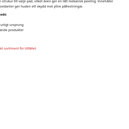
strukur till varje pad, vilket även ger en lätt mekanisk peeling. Innehåller
xidanter ger huden ett skydd mot yttre påfrestningar.
Pads:
turligt ursprung
ljande produkter
 sortiment för tillfället.