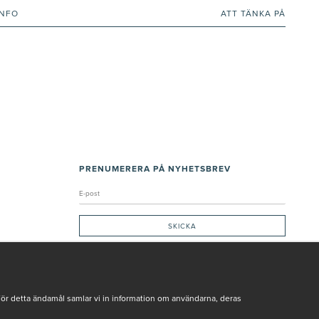
INFO
ATT TÄNKA PÅ
PRENUMERERA PÅ NYHETSBREV
Genom att ge min e-post, accepterar jag Seth och Sally
integritetspolicy
De uppgifter du matar in kommer endast användas till våra nyhetsbrev.
För detta ändamål samlar vi in information om användarna, deras