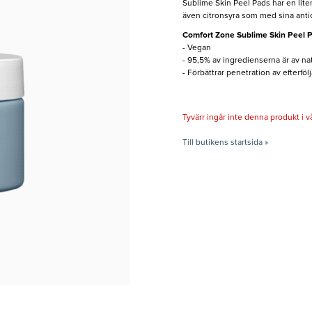
Sublime Skin Peel Pads har en liten 
även citronsyra som med sina antio
Comfort Zone Sublime Skin Peel 
- Vegan
- 95,5% av ingredienserna är av na
- Förbättrar penetration av efterfö
Tyvärr ingår inte denna produkt i vårt
Till butikens startsida »