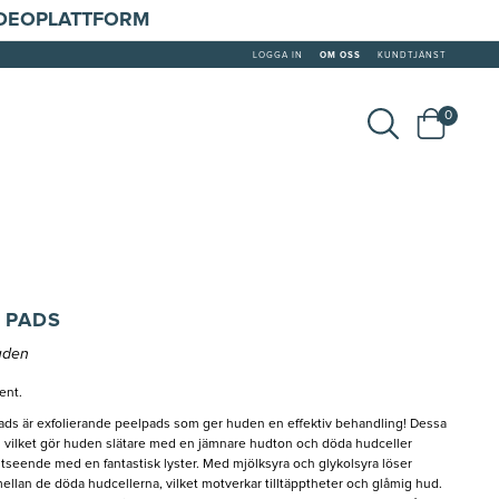
IDEOPLATTFORM
LOGGA IN
OM OSS
KUNDTJÄNST
0
 PADS
huden
ent.
ds är exfolierande peelpads som ger huden en effektiv behandling! Dessa
 vilket gör huden slätare med en jämnare hudton och döda hudceller
utseende med en fantastisk lyster. Med mjölksyra och glykolsyra löser
llan de döda hudcellerna, vilket motverkar tilltäpptheter och glåmig hud.