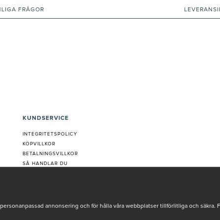
NLIGA FRÅGOR
LEVERANS
KUNDSERVICE
INTEGRITETSPOLICY
KÖPVILLKOR
BETALNINGSVILLKOR
SÅ HANDLAR DU
VANLIGA FRÅGOR ORDER
OM OSS
JOBBA MED OSS
REKLAMATION
personanpassad annonsering och för hålla våra webbplatser tillförlitliga och säkra. 
COOKIE-INSTÄLLNINGAR