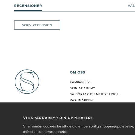
RECENSIONER
VA
SKRIV RECENSION
OM OSS
KAMPANJER
SKIN ACADEMY
S
Å BÖRJAR DU MED RETINOL
VARUMÄRKEN
HUDANALYS
BEHANDLING
VI SKRÄDDARSYR DIN UPPLEVELSE
VÅR PERSONAL
Vi använder cookies för att ge dig en personlig shoppingupplevelse, 
mönster och deras enheter.