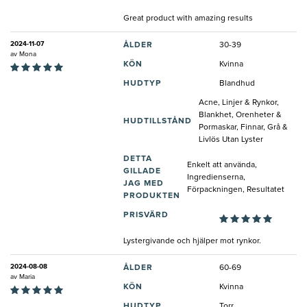
Great product with amazing results
2024-11-07
ÅLDER
30-39
av
Mona
KÖN
Kvinna
HUDTYP
Blandhud
Acne, Linjer & Rynkor,
Blankhet, Orenheter &
HUDTILLSTÅND
Pormaskar, Finnar, Grå &
Livlös Utan Lyster
DETTA
Enkelt att använda,
GILLADE
Ingredienserna,
JAG MED
Förpackningen, Resultatet
PRODUKTEN
PRISVÄRD
Lystergivande och hjälper mot rynkor.
2024-08-08
ÅLDER
60-69
av
Maria
KÖN
Kvinna
HUDTYP
Torr