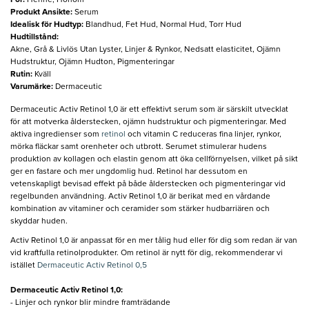
Produkt Ansikte
:
Serum
Idealisk för Hudtyp
:
Blandhud, Fet Hud, Normal Hud, Torr Hud
Hudtillstånd
:
Akne, Grå & Livlös Utan Lyster, Linjer & Rynkor, Nedsatt elasticitet, Ojämn
Hudstruktur, Ojämn Hudton, Pigmenteringar
Rutin
:
Kväll
Varumärke
:
Dermaceutic
Dermaceutic Activ Retinol 1,0 är ett effektivt serum som är särskilt utvecklat
för att motverka ålderstecken, ojämn hudstruktur och pigmenteringar. Med
aktiva ingredienser som
retinol
och vitamin C reduceras fina linjer, rynkor,
mörka fläckar samt orenheter och utbrott. Serumet stimulerar hudens
produktion av kollagen och elastin genom att öka cellförnyelsen, vilket på sikt
ger en fastare och mer ungdomlig hud. Retinol har dessutom en
vetenskapligt bevisad effekt på både ålderstecken och pigmenteringar vid
regelbunden användning. Activ Retinol 1,0 är berikat med en vårdande
kombination av vitaminer och ceramider som stärker hudbarriären och
skyddar huden.
Activ Retinol 1,0 är anpassat för en mer tålig hud eller för dig som redan är van
vid kraftfulla retinolprodukter. Om retinol är nytt för dig, rekommenderar vi
istället
Dermaceutic Activ Retinol 0,5
Dermaceutic Activ Retinol 1,0:
- Linjer och rynkor blir mindre framträdande