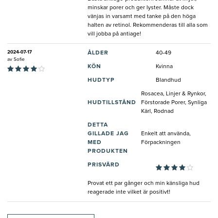
minskar porer och ger lyster. Måste dock
vänjas in varsamt med tanke på den höga
halten av retinol. Rekommenderas till alla som
vill jobba på antiage!
2024-07-17
ÅLDER
40-49
av
Sofie
KÖN
Kvinna
HUDTYP
Blandhud
Rosacea, Linjer & Rynkor,
HUDTILLSTÅND
Förstorade Porer, Synliga
Kärl, Rodnad
DETTA
GILLADE JAG
Enkelt att använda,
MED
Förpackningen
PRODUKTEN
PRISVÄRD
Provat ett par gånger och min känsliga hud
reagerade inte vilket är positivt!