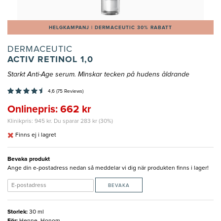
HELGKAMPANJ | DERMACEUTIC 30% RABATT
DERMACEUTIC
ACTIV RETINOL 1,0
Starkt Anti-Age serum. Minskar tecken på hudens åldrande
4,6 (75 Reviews)
Onlinepris: 662 kr
Klinikpris: 945 kr. Du sparar 283 kr (30%)
Finns ej i lagret
Bevaka produkt
Ange din e-postadress nedan så meddelar vi dig när produkten finns i lager!
BEVAKA
Storlek
:
30 ml
För
:
Henne, Honom