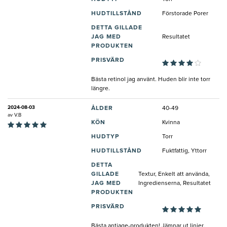
HUDTILLSTÅND
Förstorade Porer
DETTA GILLADE
JAG MED
Resultatet
PRODUKTEN
PRISVÄRD
Bästa retinol jag använt. Huden blir inte torr
längre.
2024-08-03
ÅLDER
40-49
av
V.B
KÖN
Kvinna
HUDTYP
Torr
HUDTILLSTÅND
Fuktfattig, Yttorr
DETTA
GILLADE
Textur, Enkelt att använda,
JAG MED
Ingredienserna, Resultatet
PRODUKTEN
PRISVÄRD
Bästa antiage-produkten! Jämnar ut linjer,