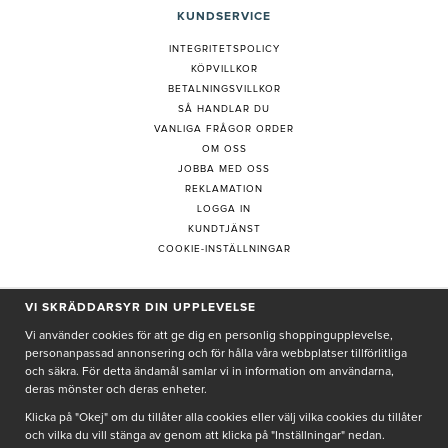
KUNDSERVICE
INTEGRITETSPOLICY
KÖPVILLKOR
BETALNINGSVILLKOR
SÅ HANDLAR DU
VANLIGA FRÅGOR ORDER
OM OSS
JOBBA MED OSS
REKLAMATION
LOGGA IN
KUNDTJÄNST
COOKIE-INSTÄLLNINGAR
PRENUMERERA PÅ NYHETSBREV
VI SKRÄDDARSYR DIN UPPLEVELSE
Vi använder cookies för att ge dig en personlig shoppingupplevelse,
personanpassad annonsering och för hålla våra webbplatser tillförlitliga
och säkra. För detta ändamål samlar vi in information om användarna,
deras mönster och deras enheter.
Genom att ge min e-post, accepterar jag Seth och Sally
integritetspolicy
Klicka på "Okej" om du tillåter alla cookies eller välj vilka cookies du tillåter
och vilka du vill stänga av genom att klicka på "Inställningar" nedan.
De uppgifter du matar in kommer endast användas till våra nyhetsbrev.