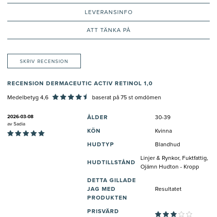
LEVERANSINFO
ATT TÄNKA PÅ
SKRIV RECENSION
RECENSION DERMACEUTIC ACTIV RETINOL 1,0
Medelbetyg 4,6
baserat på
75
st omdömen
2026-03-08
ÅLDER
30-39
av
Sadia
KÖN
Kvinna
HUDTYP
Blandhud
Linjer & Rynkor, Fuktfattig,
HUDTILLSTÅND
Ojämn Hudton - Kropp
DETTA GILLADE
JAG MED
Resultatet
PRODUKTEN
PRISVÄRD