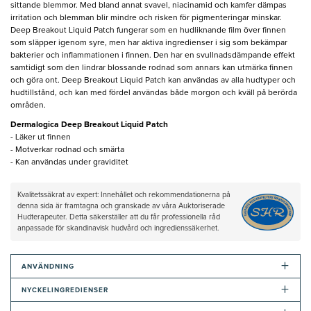
sittande blemmor. Med bland annat svavel, niacinamid och kamfer dämpas
irritation och blemman blir mindre och risken för pigmenteringar minskar.
Deep Breakout Liquid Patch fungerar som en hudliknande film över finnen
som släpper igenom syre, men har aktiva ingredienser i sig som bekämpar
bakterier och inflammationen i finnen. Den har en svullnadsdämpande effekt
samtidigt som den lindrar blossande rodnad som annars kan utmärka finnen
och göra ont. Deep Breakout Liquid Patch kan användas av alla hudtyper och
hudtillstånd, och kan med fördel användas både morgon och kväll på berörda
områden.
Dermalogica Deep Breakout Liquid Patch
- Läker ut finnen
- Motverkar rodnad och smärta
- Kan användas under graviditet
Kvalitetssäkrat av expert: Innehållet och rekommendationerna på
denna sida är framtagna och granskade av våra Auktoriserade
Hudterapeuter. Detta säkerställer att du får professionella råd
anpassade för skandinavisk hudvård och ingredienssäkerhet.
+
ANVÄNDNING
+
NYCKELINGREDIENSER