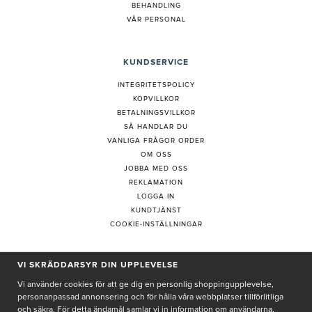
BEHANDLING
VÅR PERSONAL
KUNDSERVICE
INTEGRITETSPOLICY
KÖPVILLKOR
BETALNINGSVILLKOR
SÅ HANDLAR DU
VANLIGA FRÅGOR ORDER
OM OSS
JOBBA MED OSS
REKLAMATION
LOGGA IN
KUNDTJÄNST
COOKIE-INSTÄLLNINGAR
PRENUMERERA PÅ NYHETSBREV
VI SKRÄDDARSYR DIN UPPLEVELSE
Vi använder cookies för att ge dig en personlig shoppingupplevelse,
personanpassad annonsering och för hålla våra webbplatser tillförlitliga
och säkra. För detta ändamål samlar vi in information om användarna,