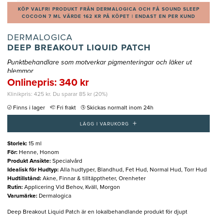
KÖP VALFRI PRODUKT FRÅN DERMALOGICA OCH FÅ SOUND SLEEP
COCOON 7 ML VÄRDE 162 KR PÅ KÖPET | ENDAST EN PER KUND
DERMALOGICA
DEEP BREAKOUT LIQUID PATCH
Punktbehandlare som motverkar pigmenteringar och läker ut
blemmor
Onlinepris: 340 kr
Klinikpris: 425 kr. Du sparar 85 kr (20%)
Finns i lager
Fri frakt
Skickas normalt inom 24h
+
LÄGG I VARUKORG
Storlek
:
15 ml
För
:
Henne, Honom
Produkt Ansikte
:
Specialvård
Idealisk för Hudtyp
:
Alla hudtyper, Blandhud, Fet Hud, Normal Hud, Torr Hud
Hudtillstånd
:
Akne, Finnar & tilltäpptheter, Orenheter
Rutin
:
Applicering Vid Behov, Kväll, Morgon
Varumärke
:
Dermalogica
Deep Breakout Liquid Patch är en lokalbehandlande produkt för djupt