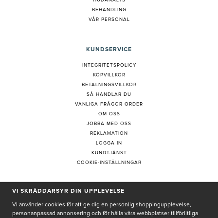
HUDANALYS
BEHANDLING
VÅR PERSONAL
KUNDSERVICE
INTEGRITETSPOLICY
KÖPVILLKOR
BETALNINGSVILLKOR
SÅ HANDLAR DU
VANLIGA FRÅGOR ORDER
OM OSS
JOBBA MED OSS
REKLAMATION
LOGGA IN
KUNDTJÄNST
COOKIE-INSTÄLLNINGAR
VI SKRÄDDARSYR DIN UPPLEVELSE
PRENUMERERA PÅ NYHETSBREV
Vi använder cookies för att ge dig en personlig shoppingupplevelse,
personanpassad annonsering och för hålla våra webbplatser tillförlitliga