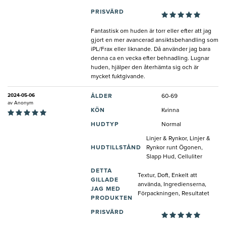
PRISVÄRD
Fantastisk om huden är torr eller efter att jag
gjort en mer avancerad ansiktsbehandling som
iPL/Frax eller liknande. Då använder jag bara
denna ca en vecka efter behnadling. Lugnar
huden, hjälper den återhämta sig och är
mycket fuktgivande.
2024-05-06
ÅLDER
60-69
av
Anonym
KÖN
Kvinna
HUDTYP
Normal
Linjer & Rynkor, Linjer &
HUDTILLSTÅND
Rynkor runt Ögonen,
Slapp Hud, Celluliter
DETTA
Textur, Doft, Enkelt att
GILLADE
använda, Ingredienserna,
JAG MED
Förpackningen, Resultatet
PRODUKTEN
PRISVÄRD