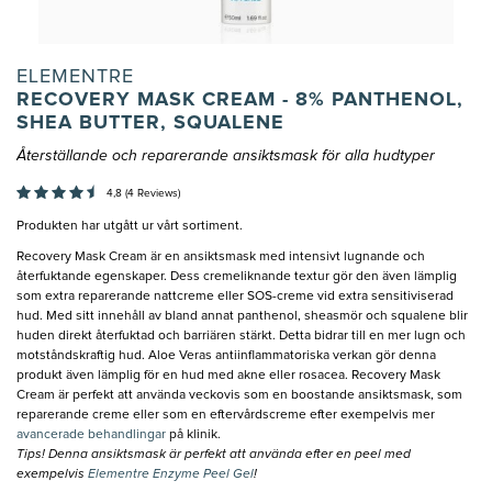
ELEMENTRE
RECOVERY MASK CREAM - 8% PANTHENOL,
SHEA BUTTER, SQUALENE
Återställande och reparerande ansiktsmask för alla hudtyper
4,8 (4 Reviews)
Produkten har utgått ur vårt sortiment.
Recovery Mask Cream är en ansiktsmask med intensivt lugnande och
återfuktande egenskaper. Dess cremeliknande textur gör den även lämplig
som extra reparerande nattcreme eller SOS-creme vid extra sensitiviserad
hud. Med sitt innehåll av bland annat panthenol, sheasmör och squalene blir
huden direkt återfuktad och barriären stärkt. Detta bidrar till en mer lugn och
motståndskraftig hud. Aloe Veras antiinflammatoriska verkan gör denna
produkt även lämplig för en hud med akne eller rosacea. Recovery Mask
Cream är perfekt att använda veckovis som en boostande ansiktsmask, som
reparerande creme eller som en eftervårdscreme efter exempelvis mer
avancerade behandlingar
på klinik.
Tips! Denna ansiktsmask är perfekt att använda efter en peel med
exempelvis
Elementre Enzyme Peel Gel
!