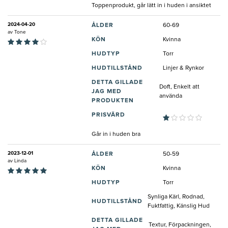
Toppenprodukt, går lätt in i huden i ansiktet
2024-04-20
ÅLDER
60-69
av
Tone
KÖN
Kvinna
HUDTYP
Torr
HUDTILLSTÅND
Linjer & Rynkor
DETTA GILLADE
Doft, Enkelt att
JAG MED
använda
PRODUKTEN
PRISVÄRD
Går in i huden bra
2023-12-01
ÅLDER
50-59
av
Linda
KÖN
Kvinna
HUDTYP
Torr
Synliga Kärl, Rodnad,
HUDTILLSTÅND
Fuktfattig, Känslig Hud
DETTA GILLADE
Textur, Förpackningen,