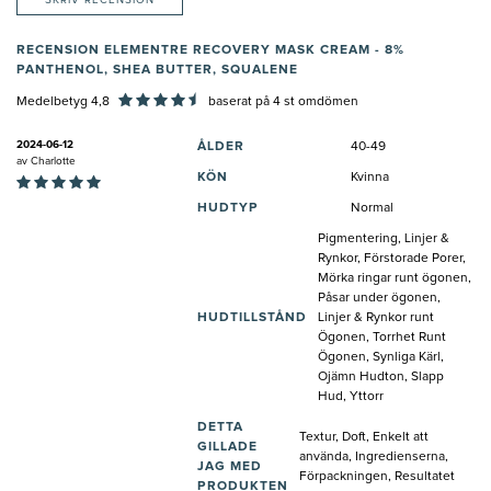
SKRIV RECENSION
RECENSION ELEMENTRE RECOVERY MASK CREAM - 8%
PANTHENOL, SHEA BUTTER, SQUALENE
Medelbetyg 4,8
baserat på
4
st omdömen
2024-06-12
ÅLDER
40-49
av
Charlotte
KÖN
Kvinna
HUDTYP
Normal
Pigmentering, Linjer &
Rynkor, Förstorade Porer,
Mörka ringar runt ögonen,
Påsar under ögonen,
HUDTILLSTÅND
Linjer & Rynkor runt
Ögonen, Torrhet Runt
Ögonen, Synliga Kärl,
Ojämn Hudton, Slapp
Hud, Yttorr
DETTA
Textur, Doft, Enkelt att
GILLADE
använda, Ingredienserna,
JAG MED
Förpackningen, Resultatet
PRODUKTEN