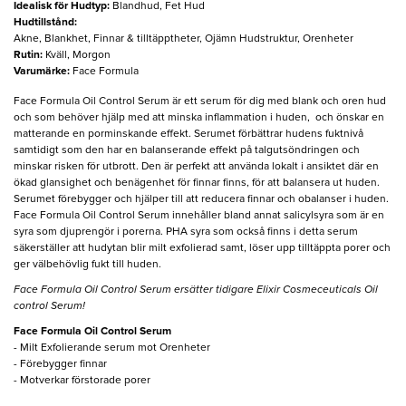
Idealisk för Hudtyp
:
Blandhud, Fet Hud
Hudtillstånd
:
Akne, Blankhet, Finnar & tilltäpptheter, Ojämn Hudstruktur, Orenheter
Rutin
:
Kväll, Morgon
Varumärke
:
Face Formula
Face Formula Oil Control Serum är ett serum för dig med blank och oren hud
och som behöver hjälp med att minska inflammation i huden, och önskar en
matterande en porminskande effekt. Serumet förbättrar hudens fuktnivå
samtidigt som den har en balanserande effekt på talgutsöndringen och
minskar risken för utbrott. Den är perfekt att använda lokalt i ansiktet där en
ökad glansighet och benägenhet för finnar finns, för att balansera ut huden.
Serumet förebygger och hjälper till att reducera finnar och obalanser i huden.
Face Formula Oil Control Serum innehåller bland annat salicylsyra som är en
syra som djuprengör i porerna. PHA syra som också finns i detta serum
säkerställer att hudytan blir milt exfolierad samt, löser upp tilltäppta porer och
ger välbehövlig fukt till huden.
Face Formula Oil Control Serum ersätter tidigare Elixir Cosmeceuticals Oil
control Serum!
Face Formula Oil Control Serum
- Milt Exfolierande serum mot Orenheter
- Förebygger finnar
- Motverkar förstorade porer