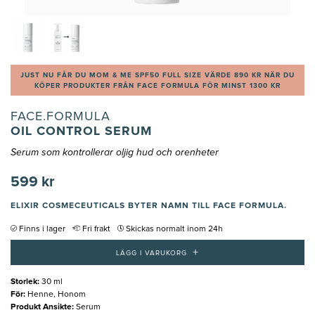
JUST NU FÅR DU MOM & ME SPF50 FULL SIZE VÄRDE 890 KR NÄR DU
KÖPER PRODUKTER FRÅN FACE FORMULA FÖR MINST 1300 KR
FACE.FORMULA
OIL CONTROL SERUM
Serum som kontrollerar oljig hud och orenheter
599 kr
ELIXIR COSMECEUTICALS BYTER NAMN TILL FACE FORMULA.
Finns i lager
Fri frakt
Skickas normalt inom 24h
+
LÄGG I VARUKORG
Storlek
:
30 ml
För
:
Henne, Honom
Produkt Ansikte
:
Serum