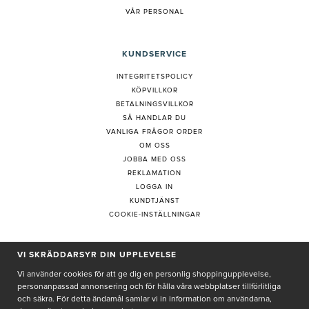
VÅR PERSONAL
KUNDSERVICE
INTEGRITETSPOLICY
KÖPVILLKOR
BETALNINGSVILLKOR
SÅ HANDLAR DU
VANLIGA FRÅGOR ORDER
OM OSS
JOBBA MED OSS
REKLAMATION
LOGGA IN
KUNDTJÄNST
COOKIE-INSTÄLLNINGAR
PRENUMERERA PÅ NYHETSBREV
VI SKRÄDDARSYR DIN UPPLEVELSE
Vi använder cookies för att ge dig en personlig shoppingupplevelse,
personanpassad annonsering och för hålla våra webbplatser tillförlitliga
och säkra. För detta ändamål samlar vi in information om användarna,