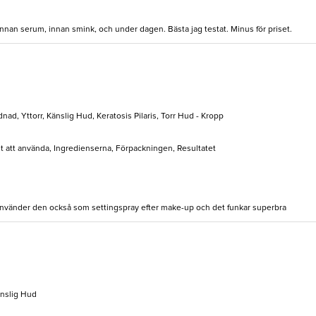
innan serum, innan smink, och under dagen. Bästa jag testat. Minus för priset.
ad, Yttorr, Känslig Hud, Keratosis Pilaris, Torr Hud - Kropp
elt att använda, Ingredienserna, Förpackningen, Resultatet
 använder den också som settingspray efter make-up och det funkar superbra
änslig Hud