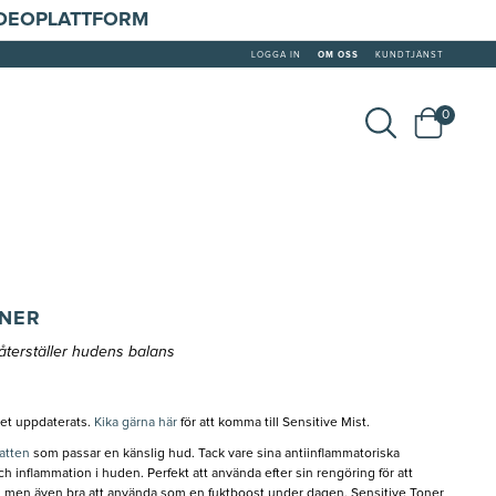
IDEOPLATTFORM
LOGGA IN
OM OSS
KUNDTJÄNST
0
ONER
terställer hudens balans
let uppdaterats.
Kika gärna här
för att komma till Sensitive Mist.
atten
som passar en känslig hud. Tack vare sina antiinflammatoriska
ch inflammation i huden. Perfekt att använda efter sin rengöring för att
e, men även bra att använda som en fuktboost under dagen. Sensitive Toner