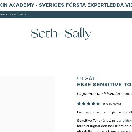
SKIN ACADEMY - SVERIGES FÖRSTA EXPERTLEDDA V
ONER - FRAKTFRITT
UTGÅTT
ESSE SENSITIVE T
Lugnande ansiktsvatten som å
5 (6 Reviews)
Denna produkt har utgått och istäl
Sensitive Toner är ett milt
ansiktsv
fördelar lugnar den ned irritation o
återställa hudens viktiga pH-värd