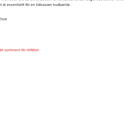
 är essentiellt för en hälsosam hudbarriär.
 Esse
 sortiment för tillfället.