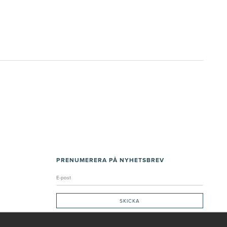
PRENUMERERA PÅ NYHETSBREV
Genom att ge min e-post, accepterar jag Seth och Sally
integritetspolicy
De uppgifter du matar in kommer endast användas till våra nyhetsbrev.