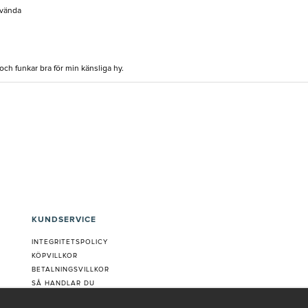
nvända
och funkar bra för min känsliga hy.
KUNDSERVICE
INTEGRITETSPOLICY
KÖPVILLKOR
BETALNINGSVILLKOR
SÅ HANDLAR DU
VANLIGA FRÅGOR ORDER