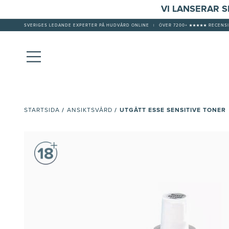
VI LANSERAR 
SVERIGES LEDANDE EXPERTER PÅ HUDVÅRD ONLINE
|
ÖVER 7200+ ★★★★★ RECENSI
/
/
UTGÅTT ESSE SENSITIVE TONER
STARTSIDA
ANSIKTSVÅRD