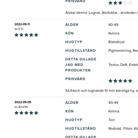
PRISVÄRD
Älskar denna. Lugnar, återfuktar… använder 
2022-09-11
ÅLDER
40-49
av
E.O
KÖN
Kvinna
HUDTYP
Blandhud
HUDTILLSTÅND
Pigmentering, Rodn
DETTA GILLADE
JAG MED
Textur, Doft, Enk
PRODUKTEN
PRISVÄRD
Så fräsch och lugnande flr min känsliga hy,
2022-09-09
ÅLDER
40-49
av
Anette
KÖN
Kvinna
HUDTYP
Torr
HUDTILLSTÅND
Rodnad, Yttorr, K
DETTA GILLADE