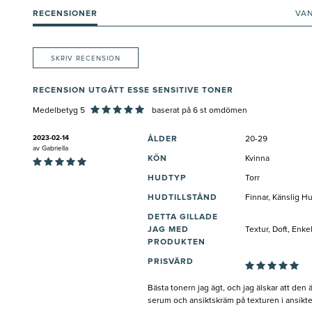
RECENSIONER
VA
SKRIV RECENSION
RECENSION UTGÅTT ESSE SENSITIVE TONER
Medelbetyg 5
baserat på
6
st omdömen
2023-02-14
ÅLDER
20-29
av
Gabriella
KÖN
Kvinna
HUDTYP
Torr
HUDTILLSTÅND
Finnar, Känslig H
DETTA GILLADE
JAG MED
Textur, Doft, Enk
PRODUKTEN
PRISVÄRD
Bästa tonern jag ägt, och jag älskar att den
serum och ansiktskräm på texturen i ansiktet