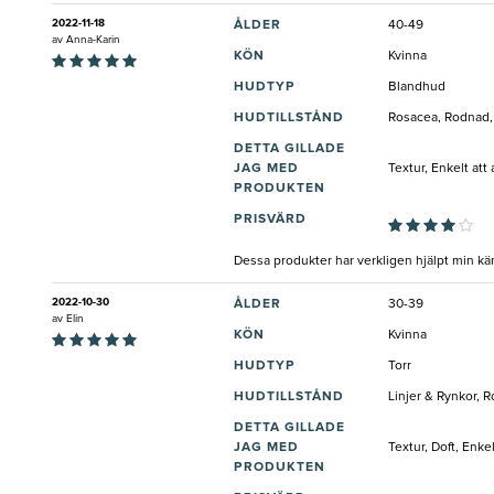
2022-11-18
ÅLDER
40-49
av
Anna-Karin
KÖN
Kvinna
HUDTYP
Blandhud
HUDTILLSTÅND
Rosacea, Rodnad, 
DETTA GILLADE
JAG MED
Textur, Enkelt att
PRODUKTEN
PRISVÄRD
Dessa produkter har verkligen hjälpt min kän
2022-10-30
ÅLDER
30-39
av
Elin
KÖN
Kvinna
HUDTYP
Torr
HUDTILLSTÅND
Linjer & Rynkor, 
DETTA GILLADE
JAG MED
Textur, Doft, Enke
PRODUKTEN