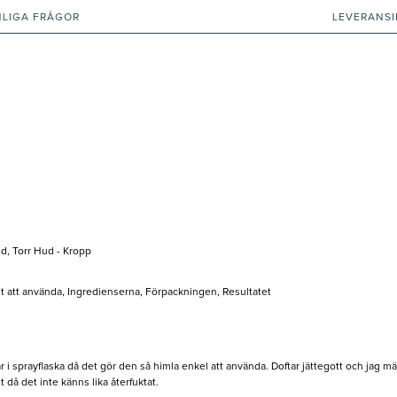
NLIGA FRÅGOR
LEVERANS
ud, Torr Hud - Kropp
elt att använda, Ingredienserna, Förpackningen, Resultatet
 är i sprayflaska då det gör den så himla enkel att använda. Doftar jättegott och jag
 då det inte känns lika återfuktat.