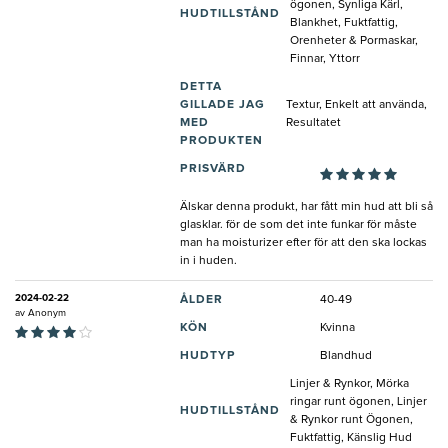
ögonen, Synliga Kärl,
HUDTILLSTÅND
Blankhet, Fuktfattig,
Orenheter & Pormaskar,
Finnar, Yttorr
DETTA
GILLADE JAG
Textur, Enkelt att använda,
MED
Resultatet
PRODUKTEN
PRISVÄRD
Älskar denna produkt, har fått min hud att bli så
glasklar. för de som det inte funkar för måste
man ha moisturizer efter för att den ska lockas
in i huden.
2024-02-22
ÅLDER
40-49
av
Anonym
KÖN
Kvinna
HUDTYP
Blandhud
Linjer & Rynkor, Mörka
ringar runt ögonen, Linjer
HUDTILLSTÅND
& Rynkor runt Ögonen,
Fuktfattig, Känslig Hud