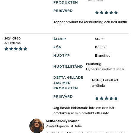
PRODUKTEN
PRISVÄRD
Toppenprodukt för återfuktning och helt luktfri
!
2024-05-30
ÅLDER
50-59
av
Ekaterina
KÖN
Kvinna
HUDTYP
Blandhud
Fuktfattig,
HUDTILLSTÅND
Hyperkänslighet, Finnar
DETTA GILLADE
Textur, Enkelt att
JAG MED
använda
PRODUKTEN
PRISVÄRD
Jag förstår fortfarande inte om den här
produkten är min produkt eller inte
SethAndSally Svarar
Produktspecialist Julia