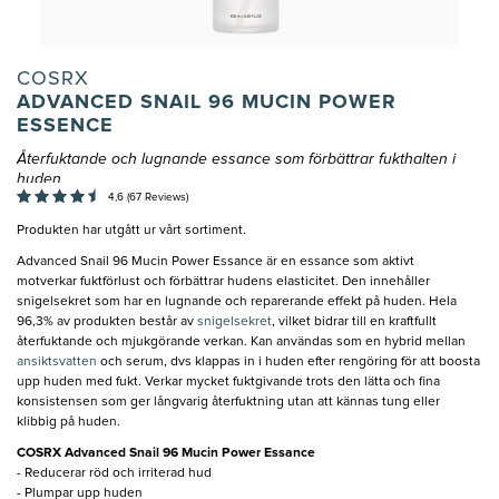
COSRX
ADVANCED SNAIL 96 MUCIN POWER
ESSENCE
Återfuktande och lugnande essance som förbättrar fukthalten i
huden
4,6 (67 Reviews)
Produkten har utgått ur vårt sortiment.
Advanced Snail 96 Mucin Power Essance är en essance som aktivt
motverkar fuktförlust och förbättrar hudens elasticitet. Den innehåller
snigelsekret som har en lugnande och reparerande effekt på huden. Hela
96,3% av produkten består av
snigelsekret
, vilket bidrar till en kraftfullt
återfuktande och mjukgörande verkan. Kan användas som en hybrid mellan
ansiktsvatten
och serum, dvs klappas in i huden efter rengöring för att boosta
upp huden med fukt. Verkar mycket fuktgivande trots den lätta och fina
konsistensen som ger långvarig återfuktning utan att kännas tung eller
klibbig på huden.
COSRX Advanced Snail 96 Mucin Power Essance
- Reducerar röd och irriterad hud
- Plumpar upp huden