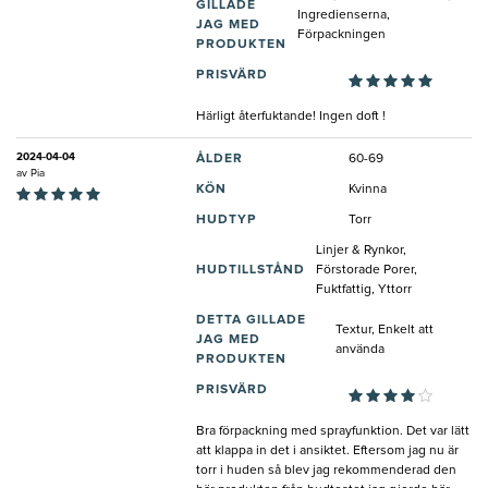
GILLADE
Ingredienserna,
JAG MED
Förpackningen
PRODUKTEN
PRISVÄRD
Härligt återfuktande! Ingen doft !
2024-04-04
ÅLDER
60-69
av
Pia
KÖN
Kvinna
HUDTYP
Torr
Linjer & Rynkor,
HUDTILLSTÅND
Förstorade Porer,
Fuktfattig, Yttorr
DETTA GILLADE
Textur, Enkelt att
JAG MED
använda
PRODUKTEN
PRISVÄRD
Bra förpackning med sprayfunktion. Det var lätt
att klappa in det i ansiktet. Eftersom jag nu är
torr i huden så blev jag rekommenderad den