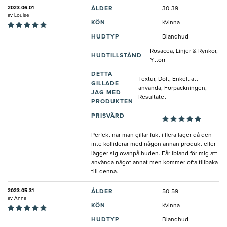
2023-06-01
ÅLDER
30-39
av
Louise
KÖN
Kvinna
HUDTYP
Blandhud
Rosacea, Linjer & Rynkor,
HUDTILLSTÅND
Yttorr
DETTA
Textur, Doft, Enkelt att
GILLADE
använda, Förpackningen,
JAG MED
Resultatet
PRODUKTEN
PRISVÄRD
Perfekt när man gillar fukt i flera lager då den
inte kolliderar med någon annan produkt eller
lägger sig ovanpå huden. Får ibland för mig att
använda något annat men kommer ofta tillbaka
till denna.
2023-05-31
ÅLDER
50-59
av
Anna
KÖN
Kvinna
HUDTYP
Blandhud