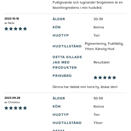
Fuktgivande och lugnande! Snigelslem är en
favoritingrediens i min hudvård.
2023-10-16
ÅLDER
30-39
av
Nicki
KÖN
Kvinna
HUDTYP
Torr
Pigmentering, Fuktfattig,
HUDTILLSTÅND
Yttorr, Känslig Hud
DETTA GILLADE
JAG MED
Resultatet
PRODUKTEN
PRISVÄRD
Denna har räddat min torra hy, älskar den!
2023-09-28
ÅLDER
50-59
av
Christina
KÖN
Kvinna
HUDTYP
Torr
HUDTILLSTÅND
Yttorr