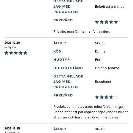
DETTA GILLADE
JAG MED
Enkelt att använda
PRODUKTEN
PRISVÄRD
Prisvärd man får lite mer fult av den.
2023-12-26
ÅLDER
50-59
av
Sylvia
KÖN
Kvinna
HUDTYP
Fet
HUDTILLSTÅND
Linjer & Rynkor
DETTA GILLADE
JAG MED
Resultatet
PRODUKTEN
PRISVÄRD
Produkt som motsvarade mina förväntningar.
Redan efter ett par appliceringar kändes huden
stramare och fräschare. Rekommenderas.
2023-12-25
ÅLDER
40-49
av
Anonym