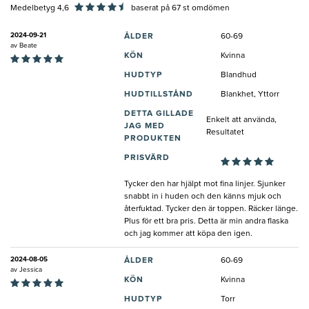
Medelbetyg 4,6
baserat på
67
st omdömen
2024-09-21
ÅLDER
60-69
av
Beate
KÖN
Kvinna
HUDTYP
Blandhud
HUDTILLSTÅND
Blankhet, Yttorr
DETTA GILLADE
Enkelt att använda,
JAG MED
Resultatet
PRODUKTEN
PRISVÄRD
Tycker den har hjälpt mot fina linjer. Sjunker
snabbt in i huden och den känns mjuk och
återfuktad. Tycker den är toppen. Räcker länge.
Plus för ett bra pris. Detta är min andra flaska
och jag kommer att köpa den igen.
2024-08-05
ÅLDER
60-69
av
Jessica
KÖN
Kvinna
HUDTYP
Torr