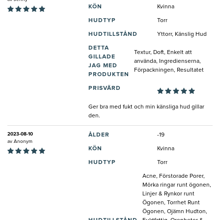
KÖN
Kvinna
HUDTYP
Torr
HUDTILLSTÅND
Yttorr, Känslig Hud
DETTA
Textur, Doft, Enkelt att
GILLADE
använda, Ingredienserna,
JAG MED
Förpackningen, Resultatet
PRODUKTEN
PRISVÄRD
Ger bra med fukt och min känsliga hud gillar
den.
2023-08-10
ÅLDER
-19
av
Anonym
KÖN
Kvinna
HUDTYP
Torr
Acne, Förstorade Porer,
Mörka ringar runt ögonen,
Linjer & Rynkor runt
Ögonen, Torrhet Runt
Ögonen, Ojämn Hudton,