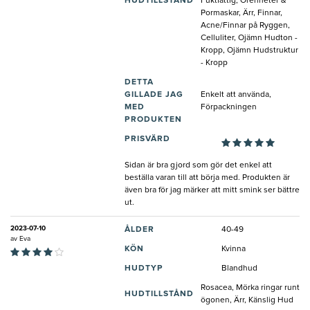
HUDTILLSTÅND
Fuktfattig, Orenheter &
Pormaskar, Ärr, Finnar,
Acne/Finnar på Ryggen,
Celluliter, Ojämn Hudton -
Kropp, Ojämn Hudstruktur
- Kropp
DETTA
GILLADE JAG
Enkelt att använda,
MED
Förpackningen
PRODUKTEN
PRISVÄRD
Sidan är bra gjord som gör det enkel att
beställa varan till att börja med. Produkten är
även bra för jag märker att mitt smink ser bättre
ut.
2023-07-10
ÅLDER
40-49
av
Eva
KÖN
Kvinna
HUDTYP
Blandhud
Rosacea, Mörka ringar runt
HUDTILLSTÅND
ögonen, Ärr, Känslig Hud