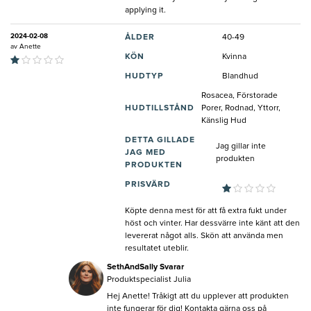
applying it.
2024-02-08
ÅLDER
40-49
av
Anette
KÖN
Kvinna
HUDTYP
Blandhud
Rosacea, Förstorade
HUDTILLSTÅND
Porer, Rodnad, Yttorr,
Känslig Hud
DETTA GILLADE
Jag gillar inte
JAG MED
produkten
PRODUKTEN
PRISVÄRD
Köpte denna mest för att få extra fukt under
höst och vinter. Har dessvärre inte känt att den
levererat något alls. Skön att använda men
resultatet uteblir.
SethAndSally Svarar
Produktspecialist Julia
Hej Anette! Tråkigt att du upplever att produkten
inte fungerar för dig! Kontakta gärna oss på