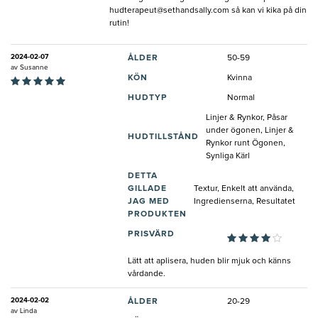
hudterapeut@sethandsally.com
så kan vi kika på din
rutin!
2024-02-07
ÅLDER
50-59
av
Susanne
KÖN
Kvinna
HUDTYP
Normal
Linjer & Rynkor, Påsar
under ögonen, Linjer &
HUDTILLSTÅND
Rynkor runt Ögonen,
Synliga Kärl
DETTA
GILLADE
Textur, Enkelt att använda,
JAG MED
Ingredienserna, Resultatet
PRODUKTEN
PRISVÄRD
Lätt att aplisera, huden blir mjuk och känns
vårdande.
2024-02-02
ÅLDER
20-29
av
Linda