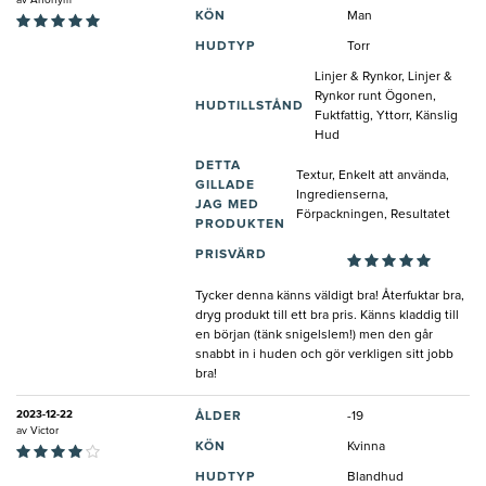
KÖN
Man
HUDTYP
Torr
Linjer & Rynkor, Linjer &
Rynkor runt Ögonen,
HUDTILLSTÅND
Fuktfattig, Yttorr, Känslig
Hud
DETTA
Textur, Enkelt att använda,
GILLADE
Ingredienserna,
JAG MED
Förpackningen, Resultatet
PRODUKTEN
PRISVÄRD
Tycker denna känns väldigt bra! Återfuktar bra,
dryg produkt till ett bra pris. Känns kladdig till
en början (tänk snigelslem!) men den går
snabbt in i huden och gör verkligen sitt jobb
bra!
2023-12-22
ÅLDER
-19
av
Victor
KÖN
Kvinna
HUDTYP
Blandhud