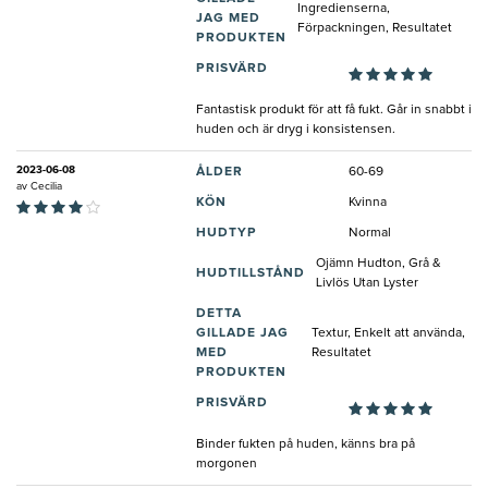
Ingredienserna,
JAG MED
Förpackningen, Resultatet
PRODUKTEN
PRISVÄRD
Fantastisk produkt för att få fukt. Går in snabbt i
huden och är dryg i konsistensen.
2023-06-08
ÅLDER
60-69
av
Cecilia
KÖN
Kvinna
HUDTYP
Normal
Ojämn Hudton, Grå &
HUDTILLSTÅND
Livlös Utan Lyster
DETTA
GILLADE JAG
Textur, Enkelt att använda,
MED
Resultatet
PRODUKTEN
PRISVÄRD
Binder fukten på huden, känns bra på
morgonen