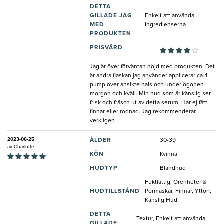
DETTA
GILLADE JAG
Enkelt att använda,
MED
Ingredienserna
PRODUKTEN
PRISVÄRD
Jag är över förväntan nöjd med produkten. Det
är andra flaskan jag använder applicerar ca.4
pump över ansikte hals och under ögonen
morgon och kväll. Min hud som är känslig ser
frisk och fräsch ut av detta serum. Har ej fått
finnar eller rodnad. Jag rekommenderar
verkligen
2023-06-25
ÅLDER
30-39
av
Charlotte
KÖN
Kvinna
HUDTYP
Blandhud
Fuktfattig, Orenheter &
HUDTILLSTÅND
Pormaskar, Finnar, Yttorr,
Känslig Hud
DETTA
Textur, Enkelt att använda,
GILLADE