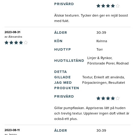
PRISVÄRD
Älskar texturen. Tycker den ger en rejäl boost
med fukt.
2023-08-31
ÅLDER
30-39
av
Alexandra
KÖN
Kvinna
HUDTYP
Torr
Linjer & Rynkor,
HUDTILLSTÅND
Förstorade Porer, Rodnad
DETTA
GILLADE
Textur, Enkelt att använda,
JAG MED
Förpackningen, Resultatet
PRODUKTEN
PRISVÄRD
Gillar pumpflaskan. Appriseras lätt på huden
och trevlig textur. Upplever ingen doft vilket är
också ett plus.
2023-08-11
ÅLDER
30-39
av
Jenny