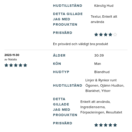
HUDTILLSTÅND
Känslig Hud
DETTA GILLADE
Textur, Enkelt att
JAG MED
använda
PRODUKTEN
PRISVÄRD
En prisvärd och väldigt bra produkt
2023-11-30
ÅLDER
30-39
av
Natalia
KÖN
Man
HUDTYP
Blandhud
Linjer & Rynkor runt
HUDTILLSTÅND
Ögonen, Ojämn Hudton,
Blankhet, Yttorr
DETTA
Enkelt att använda,
GILLADE
Ingredienserna,
JAG MED
Förpackningen, Resultatet
PRODUKTEN
PRISVÄRD