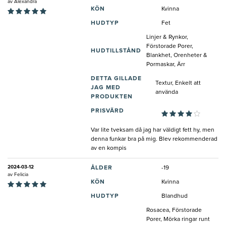
av
Alexandra
KÖN
Kvinna
HUDTYP
Fet
Linjer & Rynkor,
Förstorade Porer,
HUDTILLSTÅND
Blankhet, Orenheter &
Pormaskar, Ärr
DETTA GILLADE
Textur, Enkelt att
JAG MED
använda
PRODUKTEN
PRISVÄRD
Var lite tveksam då jag har väldigt fett hy, men
denna funkar bra på mig. Blev rekommenderad
av en kompis
2024-03-12
ÅLDER
-19
av
Felicia
KÖN
Kvinna
HUDTYP
Blandhud
Rosacea, Förstorade
Porer, Mörka ringar runt