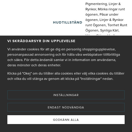
Pigmentering, Linjer &
Rynkor, Mörka ringar runt
ögonen, Påsar under
ögonen, Linjer & Rynkor
HUDTILLSTÅND
runt Ögonen, Torrhet Runt
Ögonen, Synliga Kärl,
Yttorr, Ojämn Hudton -
Kropp
VI SKRÄDDARSYR DIN UPPLEVELSE
DETTA
Vi använder cookies för att ge dig en personlig shoppingupplevelse,
GILLADE JAG
Enkelt att använda,
personanpassad annonsering och för hålla våra webbplatser tillförlitliga
MED
Ingredienserna
och säkra. För detta ändamål samlar vi in information om användarna,
PRODUKTEN
deras mönster och deras enheter.
PRISVÄRD
Klicka på "Okej" om du tillåter alla cookies eller välj vilka cookies du tillåter
och vilka du vill stänga av genom att klicka på "Inställningar" nedan.
Huden blir mjukare och känns återfuktad
INSTÄLLNINGAR
2023-05-28
ÅLDER
50-59
av
Viktoria
KÖN
Kvinna
ENDAST NÖDVÄNDIGA
HUDTYP
Torr
GODKÄNN ALLA
HUDTILLSTÅND
Torr Hud - Kropp
DETTA GILLADE
Textur, Ingredienserna,