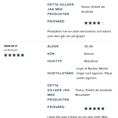
DETTA GILLADE
Textur, Enkelt att
JAG MED
använda
PRODUKTEN
PRISVÄRD
Produkten har en skön konsistens och känns
som den går ner på djupet
2024-02-11
ÅLDER
30-39
av
Anonym
KÖN
Kvinna
HUDTYP
Blandhud
Linjer & Rynkor, Mörka
HUDTILLSTÅND
ringar runt ögonen, Påsar
under ögonen
DETTA
GILLADE JAG
Textur, Enkelt att använda,
MED
Resultatet
PRODUKTEN
PRISVÄRD
I love the way it feels on my skin right after