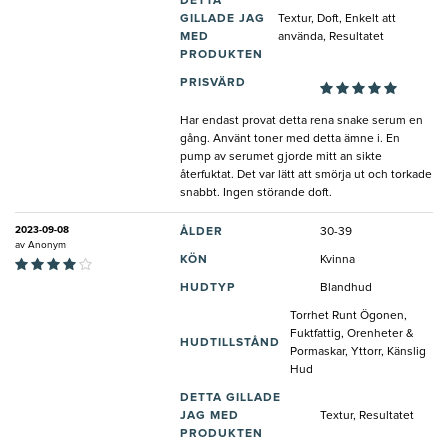
DETTA
GILLADE JAG
Textur, Doft, Enkelt att
MED
använda, Resultatet
PRODUKTEN
PRISVÄRD
Har endast provat detta rena snake serum en
gång. Använt toner med detta ämne i. En
pump av serumet gjorde mitt an sikte
återfuktat. Det var lätt att smörja ut och torkade
snabbt. Ingen störande doft.
2023-09-08
ÅLDER
30-39
av
Anonym
KÖN
Kvinna
HUDTYP
Blandhud
Torrhet Runt Ögonen,
Fuktfattig, Orenheter &
HUDTILLSTÅND
Pormaskar, Yttorr, Känslig
Hud
DETTA GILLADE
JAG MED
Textur, Resultatet
PRODUKTEN