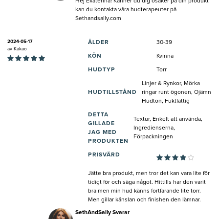
Hej Ekaterina! Känner du dig osäker på din produkt
kan du kontakta våra hudterapeuter på
Sethandsally.com
2024-05-17
ÅLDER
30-39
av
Kakao
KÖN
Kvinna
HUDTYP
Torr
Linjer & Rynkor, Mörka
HUDTILLSTÅND
ringar runt ögonen, Ojämn
Hudton, Fuktfattig
DETTA
Textur, Enkelt att använda,
GILLADE
Ingredienserna,
JAG MED
Förpackningen
PRODUKTEN
PRISVÄRD
Jätte bra produkt, men tror det kan vara lite för
tidigt för och säga något. Hittills har den varit
bra men min hud känns fortfarande lite torr.
Men gillar känslan och finishen den lämnar.
SethAndSally Svarar