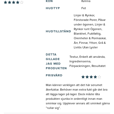
KÖN
Kvinna
HUDTYP
Fet
Linjer & Rynkor,
Förstorade Porer, Påsar
under ögonen, Linjer &
Rynkor runt Ögonen,
HUDTILLSTÅND
Blankhet, Fuktfattig,
Orenheter & Pormaskar,
Ärr, Finnar, Yttorr, Grå &
Livlös Utan Lyster
DETTA
Textur, Enkelt att använda,
GILLADE
Ingredienserna,
JAG MED
Förpackningen, Resultatet
PRODUKTEN
PRISVÄRD
Man känner verkligen att det här serumet
återfuktar. Behöver man extra fukt går det bra
att lägga lager på lager. Dock måste låta
produkten sjunka in ordentligt innan man
sminkar sig. Upplever annars att sminket gärna
”rullar sig”.