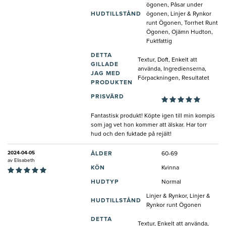
ögonen, Påsar under
HUDTILLSTÅND
ögonen, Linjer & Rynkor
runt Ögonen, Torrhet Runt
Ögonen, Ojämn Hudton,
Fuktfattig
DETTA
Textur, Doft, Enkelt att
GILLADE
använda, Ingredienserna,
JAG MED
Förpackningen, Resultatet
PRODUKTEN
PRISVÄRD
Fantastisk produkt! Köpte igen till min kompis
som jag vet hon kommer att älskar. Har torr
hud och den fuktade på rejält!
2024-04-05
ÅLDER
60-69
av
Elisabeth
KÖN
Kvinna
HUDTYP
Normal
Linjer & Rynkor, Linjer &
HUDTILLSTÅND
Rynkor runt Ögonen
DETTA
Textur, Enkelt att använda,