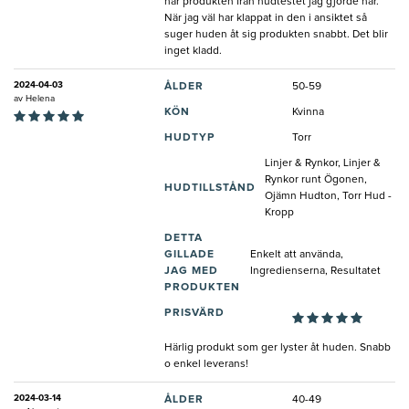
här produkten från hudtestet jag gjorde här.
När jag väl har klappat in den i ansiktet så
suger huden åt sig produkten snabbt. Det blir
inget kladd.
2024-04-03
ÅLDER
50-59
av
Helena
KÖN
Kvinna
HUDTYP
Torr
Linjer & Rynkor, Linjer &
Rynkor runt Ögonen,
HUDTILLSTÅND
Ojämn Hudton, Torr Hud -
Kropp
DETTA
GILLADE
Enkelt att använda,
JAG MED
Ingredienserna, Resultatet
PRODUKTEN
PRISVÄRD
Härlig produkt som ger lyster åt huden. Snabb
o enkel leverans!
2024-03-14
ÅLDER
40-49