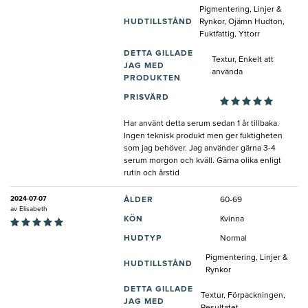
Pigmentering, Linjer &
HUDTILLSTÅND
Rynkor, Ojämn Hudton,
Fuktfattig, Yttorr
DETTA GILLADE
Textur, Enkelt att
JAG MED
använda
PRODUKTEN
PRISVÄRD
Har använt detta serum sedan 1 år tillbaka.
Ingen teknisk produkt men ger fuktigheten
som jag behöver. Jag använder gärna 3-4
serum morgon och kväll. Gärna olika enligt
rutin och årstid
2024-07-07
ÅLDER
60-69
av
Elisabeth
KÖN
Kvinna
HUDTYP
Normal
Pigmentering, Linjer &
HUDTILLSTÅND
Rynkor
DETTA GILLADE
Textur, Förpackningen,
JAG MED
Resultatet