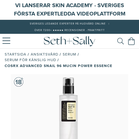
VI LANSERAR SKIN ACADEMY - SVERIGES
FÖRSTA EXPERTLEDDA VIDEOPLATTFORM
SVERIGES LEDANDE EXPERTER PÅ HUDVÅRD ONLINE
|
ÖVER 7200+ ★★★★★ RECENSIONER - FRAKTFRITT
/
/
/
STARTSIDA
ANSIKTSVÅRD
SERUM
/
SERUM FÖR KÄNSLIG HUD
COSRX ADVANCED SNAIL 96 MUCIN POWER ESSENCE