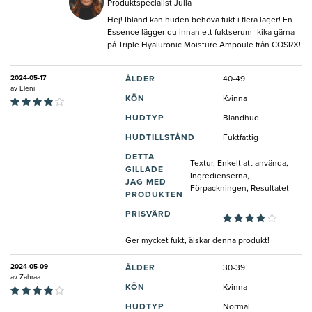
Produktspecialist Julia
Hej! Ibland kan huden behöva fukt i flera lager! En
Essence lägger du innan ett fuktserum- kika gärna
på Triple Hyaluronic Moisture Ampoule från COSRX!
2024-05-17
ÅLDER
40-49
av
Eleni
KÖN
Kvinna
HUDTYP
Blandhud
HUDTILLSTÅND
Fuktfattig
DETTA
Textur, Enkelt att använda,
GILLADE
Ingredienserna,
JAG MED
Förpackningen, Resultatet
PRODUKTEN
PRISVÄRD
Ger mycket fukt, älskar denna produkt!
2024-05-09
ÅLDER
30-39
av
Zahraa
KÖN
Kvinna
HUDTYP
Normal