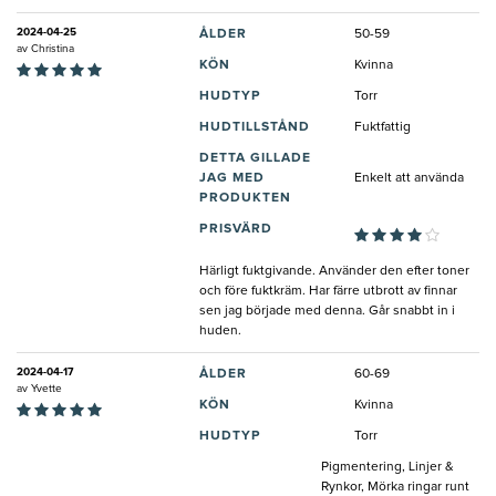
2024-04-25
ÅLDER
50-59
av
Christina
KÖN
Kvinna
HUDTYP
Torr
HUDTILLSTÅND
Fuktfattig
DETTA GILLADE
JAG MED
Enkelt att använda
PRODUKTEN
PRISVÄRD
Härligt fuktgivande. Använder den efter toner
och före fuktkräm. Har färre utbrott av finnar
sen jag började med denna. Går snabbt in i
huden.
2024-04-17
ÅLDER
60-69
av
Yvette
KÖN
Kvinna
HUDTYP
Torr
Pigmentering, Linjer &
Rynkor, Mörka ringar runt