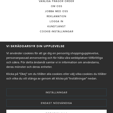
VANLIGA FRÅGOR ORDER
OM OSS
JOBBA MED OSS
REKLAMATION
LOGGA IN
KUNDTJÄNST
COOKIE-INSTÄLLNINGAR
VI SKRÄDDARSYR DIN UPPLEVELSE
PRENUMERERA PÅ NYHETSBREV
Vi använder cookies för att ge dig en personlig shoppingupplevelse,
personanpassad annonsering och för hålla våra webbplatser tillförlitliga
och säkra. För detta ändamål samlar vi in information om användarna,
deras mönster och deras enheter.
Genom att ge min e-post, accepterar jag Seth och Sally
integritetspolicy
Klicka på "Okej" om du tillåter alla cookies eller välj vilka cookies du tillåter
och vilka du vill stänga av genom att klicka på "Inställningar" nedan.
De uppgifter du matar in kommer endast användas till våra nyhetsbrev.
INSTÄLLNINGAR
ENDAST NÖDVÄNDIGA
© SETH AND SALLY 2025
PRIVACY POLICY
TERMS & CONDITIONS
INSTORE
4,9 I BETYG BASERAT PÅ ÖVER 5000 OMDÖMEN