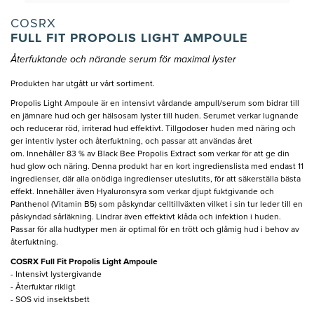
COSRX
FULL FIT PROPOLIS LIGHT AMPOULE
Återfuktande och närande serum för maximal lyster
Produkten har utgått ur vårt sortiment.
Propolis Light Ampoule är en intensivt vårdande ampull/serum som bidrar till
en jämnare hud och ger hälsosam lyster till huden. Serumet verkar lugnande
och reducerar röd, irriterad hud effektivt. Tillgodoser huden med näring och
ger intentiv lyster och återfuktning, och passar att användas året
om. Innehåller 83 % av Black Bee Propolis Extract som verkar för att ge din
hud glow och näring. Denna produkt har en kort ingredienslista med endast 11
ingredienser, där alla onödiga ingredienser uteslutits, för att säkerställa bästa
effekt. Innehåller även Hyaluronsyra som verkar djupt fuktgivande och
Panthenol (Vitamin B5) som påskyndar celltillväxten vilket i sin tur leder till en
påskyndad sårläkning. Lindrar även effektivt klåda och infektion i huden.
Passar för alla hudtyper men är optimal för en trött och glåmig hud i behov av
återfuktning.
COSRX Full Fit Propolis Light Ampoule
- Intensivt lystergivande
- Återfuktar rikligt
- SOS vid insektsbett