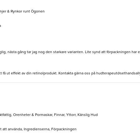
Linjer & Rynkor runt Ögonen
a
ig, nästa gång tar jag nog den starkare varianten. Lite synd att förpackningen har 
tt få ut effekt av din retinolprodukt. Kontakta gärna oss på
hudterapeut@sethandsall
tfattig, Orenheter & Pormaskar, Finnar, Yttorr, Känslig Hud
elt att använda, Ingredienserna, Förpackningen