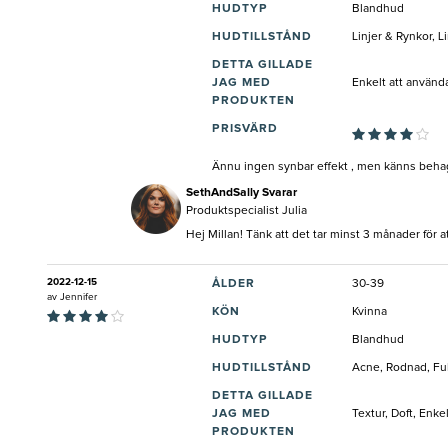
HUDTYP
Blandhud
HUDTILLSTÅND
Linjer & Rynkor, 
DETTA GILLADE
JAG MED
Enkelt att använd
PRODUKTEN
PRISVÄRD
Ännu ingen synbar effekt , men känns behagl
SethAndSally Svarar
Produktspecialist Julia
Hej Millan! Tänk att det tar minst 3 månader för a
2022-12-15
ÅLDER
30-39
av
Jennifer
KÖN
Kvinna
HUDTYP
Blandhud
HUDTILLSTÅND
Acne, Rodnad, Fuk
DETTA GILLADE
JAG MED
Textur, Doft, Enk
PRODUKTEN