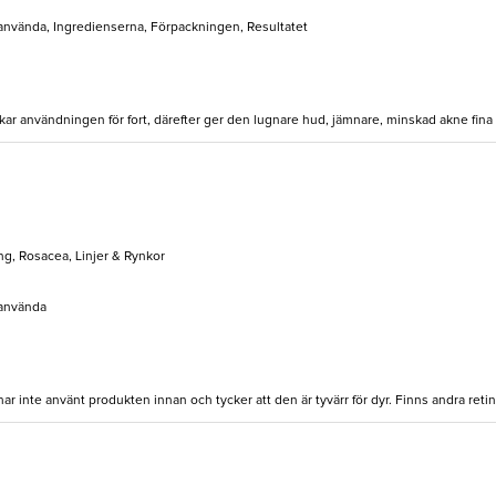
t använda, Ingredienserna, Förpackningen, Resultatet
ökar användningen för fort, därefter ger den lugnare hud, jämnare, minskad akne fina
g, Rosacea, Linjer & Rynkor
 använda
 inte använt produkten innan och tycker att den är tyvärr för dyr. Finns andra retino