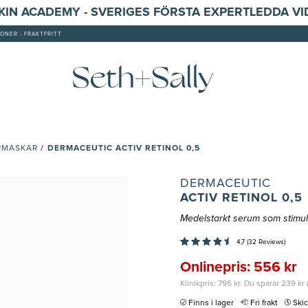
SKIN ACADEMY - SVERIGES FÖRSTA EXPERTLEDDA V
ONER - FRAKTFRITT
/
DERMACEUTIC ACTIV RETINOL 0,5
RMASKAR
DERMACEUTIC
ACTIV RETINOL 0,5
Medelstarkt serum som stimule
4,7 (32 Reviews)
Onlinepris: 556 kr
Klinikpris: 795 kr. Du sparar 239 kr
Finns i lager
Fri frakt
Ski