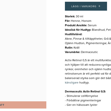
+
LÄGG I VARUKORG
Storlek
:
30 ml
För
:
Henne, Honom
Produkt Ansikte
:
Serum
Idealisk för Hudtyp
:
Blandhud, Fet
Hudtillstånd
:
Akne, Finnar & tilltäpptheter, Grå &
Ojämn Hudton, Pigmenteringar, Är
Rutin
:
Kväll
Varumärke
:
Dermaceutic
Activ Retinol 0,5 är ett multifunkt
och hjälper till att reducera synlig
rynkor, orenheter och ojämn hudton
retinolserum är ett perfekt val för 
balanserad styrka som gör det både
känsligare
hudtyp.
Dermaceutic Activ Retinol 0,5:
- Stimulerar cellförnyelse
- Förbättrar pigmenteringar
- Ger en hälsosam lyster
ATT