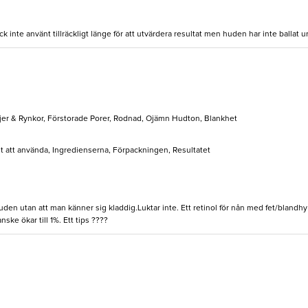
inte använt tillräckligt länge för att utvärdera resultat men huden har inte ballat ur i 
jer & Rynkor, Förstorade Porer, Rodnad, Ojämn Hudton, Blankhet
elt att använda, Ingredienserna, Förpackningen, Resultatet
huden utan att man känner sig kladdig.Luktar inte. Ett retinol för nån med fet/blandhy 
ke ökar till 1%. Ett tips ????