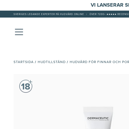
VI LANSERAR 
SVERIGES LEDANDE EXPERTER PÅ HUDVÅRD ONLINE
|
ÖVER 7200+ ★★★★★ RECENSI
/
/
STARTSIDA
HUDTILLSTÅND
HUDVÅRD FÖR FINNAR OCH PO