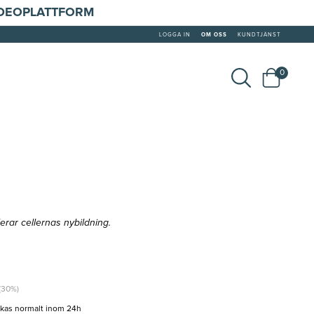
IDEOPLATTFORM
LOGGA IN
OM OSS
KUNDTJÄNST
0
rar cellernas nybildning.
 (30%)
ckas normalt inom 24h