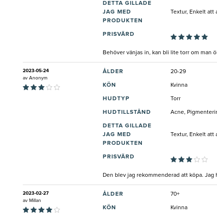
DETTA GILLADE
JAG MED
Textur, Enkelt at
PRODUKTEN
PRISVÄRD
Behöver vänjas in, kan bli lite torr om man 
2023-05-24
ÅLDER
20-29
av
Anonym
KÖN
Kvinna
HUDTYP
Torr
HUDTILLSTÅND
Acne, Pigmenterin
DETTA GILLADE
JAG MED
Textur, Enkelt att
PRODUKTEN
PRISVÄRD
Den blev jag rekommenderad att köpa. Jag har
2023-02-27
ÅLDER
70+
av
Millan
KÖN
Kvinna