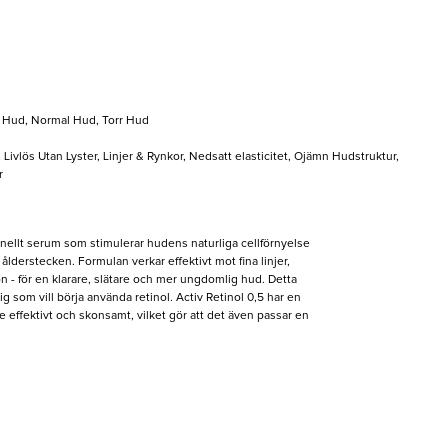
 Hud, Normal Hud, Torr Hud
 Livlös Utan Lyster, Linjer & Rynkor, Nedsatt elasticitet, Ojämn Hudstruktur,
r
ionellt serum som stimulerar hudens naturliga cellförnyelse
a ålderstecken. Formulan verkar effektivt mot fina linjer,
 - för en klarare, slätare och mer ungdomlig hud. Detta
dig som vill börja använda retinol. Activ Retinol 0,5 har en
 effektivt och skonsamt, vilket gör att det även passar en