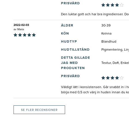
PRISVÄRD
Den luktar gott och har bra ingredienser. Dock 
2022-02-03
ÅLDER
30-39
av
Maria
KÖN
Kvinna
HUDTYP
Blandhud
HUDTILLSTÅND
Pigmentering, Lin
DETTA GILLADE
JAG MED
Textur, Doft, Enk
PRODUKTEN
PRISVÄRD
Väldigt lätt i konsistensen. Går snabbt in i 
börja med 0,5 och vänj in huden innan du kans
SE FLER RECENSIONER