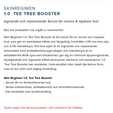
SKINREGIMEN
1.0 TEE TREE BOOSTER
lugnande och reparerande Serum för renare & mjukare hud
Den här produkten har utgått ur sortimentet.
Skin Regimen 1.0 Tee Tree Booster är ett serum för en renare och mjukare
hud, som ger en omedelbar effekt och långsiktig. Innehåller 1.0% tea tree-olja
och 3.0% mandelsyra. Tea tree-oljan är en lugnande och reparerande
antioxidant med antibakteriella egenskaper och mandelsyra är en
antibakteriell AHA-syra som tillsammans ger dig en intensivt djuprengörande,
mjukgörande och lugnande effekt på kvisslor, blemmor och komedoner. 1.0
Tee Tree Booster kan användas i hela ansiktet eller lokalt där behov finns,
som en kur eller som daglig använding.
Skin Regimen 1.0 Tee Tree Booster
- Serum för en fet/kombinerad hud
- Verkar exfolierande, antibakteriellt och antiinflammatoriskt.
- Kan användas som kurbehandling
Tyvärr ingår inte denna produkt i vårt sortiment för tillfället.