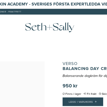
SKIN ACADEMY - SVERIGES FÖRSTA EXPERTLEDDA V
ONER - FRAKTFRITT
VERSO
BALANCING DAY CR
Balanserande dagkräm för dig
950 kr
Finns i lager
Fri frakt
Ski
+
LÄGG I VARUKORG