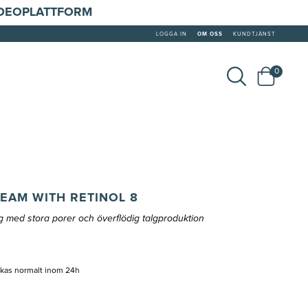
IDEOPLATTFORM
LOGGA IN
OM OSS
KUNDTJÄNST
0
EAM WITH RETINOL 8
 med stora porer och överflödig talgproduktion
ckas normalt inom 24h