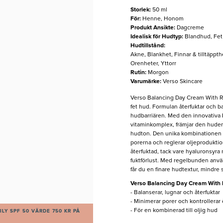
Storlek
:
50 ml
För
:
Henne, Honom
Produkt Ansikte
:
Dagcreme
Idealisk för Hudtyp
:
Blandhud, Fe
Hudtillstånd
:
Akne, Blankhet, Finnar & tilltäppt
Orenheter, Yttorr
Rutin
:
Morgon
Varumärke
:
Verso Skincare
Verso Balancing Day Cream With Re
fet hud. Formulan återfuktar och 
hudbarriären. Med den innovativa R
vitaminkomplex, främjar den huden
hudton. Den unika kombinationen av
porerna och reglerar oljeprodukti
återfuktad, tack vare hyaluronsyr
fuktförlust. Med regelbunden anvä
får du en finare hudtextur, mindre 
Verso Balancing Day Cream With R
- Balanserar, lugnar och återfuktar
- Minimerar porer och kontrollerar 
- För en kombinerad till oljig hud
LY SPF 50 VÄRDE 750 KR PÅ