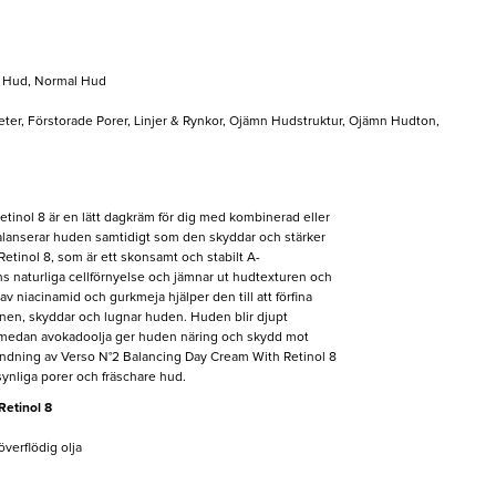
t Hud, Normal Hud
heter, Förstorade Porer, Linjer & Rynkor, Ojämn Hudstruktur, Ojämn Hudton,
tinol 8 är en lätt dagkräm för dig med kombinerad eller
balanserar huden samtidigt som den skyddar och stärker
etinol 8, som är ett skonsamt och stabilt A-
s naturliga cellförnyelse och jämnar ut hudtexturen och
 niacinamid och gurkmeja hjälper den till att förfina
onen, skyddar och lugnar huden. Huden blir djupt
a medan avokadoolja ger huden näring och skydd mot
ndning av Verso N°2 Balancing Day Cream With Retinol 8
synliga porer och fräschare hud.
etinol 8
överflödig olja