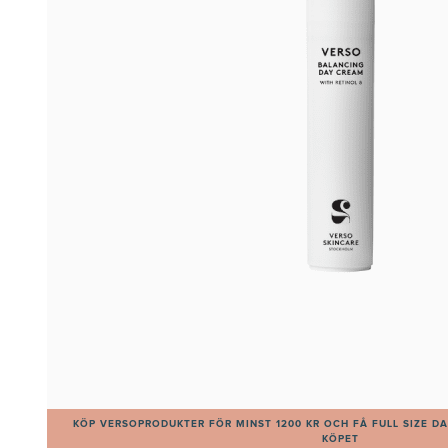
KÖP VERSOPRODUKTER FÖR MINST 1200 KR OCH FÅ FULL SIZE DAI
KÖPET