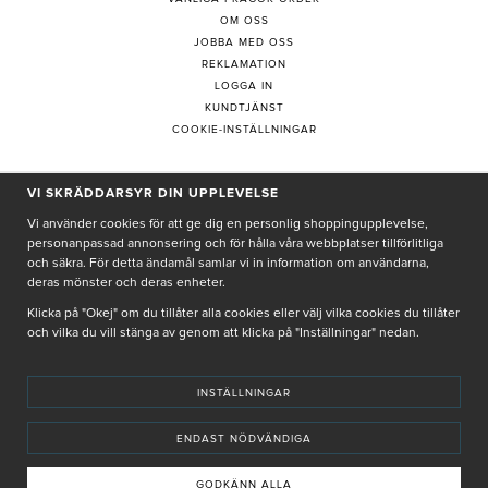
OM OSS
JOBBA MED OSS
REKLAMATION
LOGGA IN
KUNDTJÄNST
COOKIE-INSTÄLLNINGAR
VI SKRÄDDARSYR DIN UPPLEVELSE
PRENUMERERA PÅ NYHETSBREV
Vi använder cookies för att ge dig en personlig shoppingupplevelse,
personanpassad annonsering och för hålla våra webbplatser tillförlitliga
och säkra. För detta ändamål samlar vi in information om användarna,
deras mönster och deras enheter.
Genom att ge min e-post, accepterar jag Seth och Sally
integritetspolicy
Klicka på "Okej" om du tillåter alla cookies eller välj vilka cookies du tillåter
och vilka du vill stänga av genom att klicka på "Inställningar" nedan.
De uppgifter du matar in kommer endast användas till våra nyhetsbrev.
INSTÄLLNINGAR
ENDAST NÖDVÄNDIGA
© SETH AND SALLY 2025
PRIVACY POLICY
TERMS & CONDITIONS
INSTORE
4,9 I BETYG BASERAT PÅ ÖVER 5000 OMDÖMEN
GODKÄNN ALLA