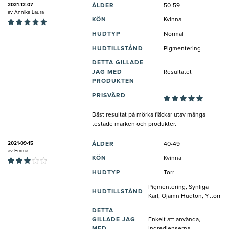
2021-12-07
ÅLDER
50-59
av
Annika Laura
KÖN
Kvinna
HUDTYP
Normal
HUDTILLSTÅND
Pigmentering
DETTA GILLADE
JAG MED
Resultatet
PRODUKTEN
PRISVÄRD
Bäst resultat på mörka fläckar utav många
testade märken och produkter.
2021-09-15
ÅLDER
40-49
av
Emma
KÖN
Kvinna
HUDTYP
Torr
Pigmentering, Synliga
HUDTILLSTÅND
Kärl, Ojämn Hudton, Yttorr
DETTA
GILLADE JAG
Enkelt att använda,