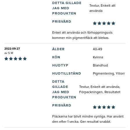
DETTA GILLADE
Textur, Enkelt att
JAG MED
använda
PRODUKTEN
PRISVÄRD
Enkel att använda och förhoppningsvis
kommer min pigmentfläck att blekas.
2022-09-27
ÅLDER
40-49
av
S M
KÖN
Kvinna
HUDTYP
Blandhud
HUDTILLSTÅND
Pigmentering, Yttorr
DETTA
GILLADE
Textur, Enkelt att använda,
JAG MED
Förpackningen, Resultatet
PRODUKTEN
PRISVÄRD
Fläckarna har blivit mindre synliga. Har använt
den efter 1 vecka. Ger resultat snabbt.