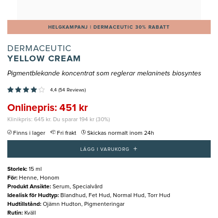
HELGKAMPANJ | DERMACEUTIC 30% RABATT
DERMACEUTIC
YELLOW CREAM
Pigmentblekande koncentrat som reglerar melaninets biosyntes
4,4 (54 Reviews)
Onlinepris: 451 kr
Klinikpris: 645 kr. Du sparar 194 kr (30%)
Finns i lager
Fri frakt
Skickas normalt inom 24h
+
LÄGG I VARUKORG
Storlek
:
15 ml
För
:
Henne, Honom
Produkt Ansikte
:
Serum, Specialvård
Idealisk för Hudtyp
:
Blandhud, Fet Hud, Normal Hud, Torr Hud
Hudtillstånd
:
Ojämn Hudton, Pigmenteringar
Rutin
:
Kväll