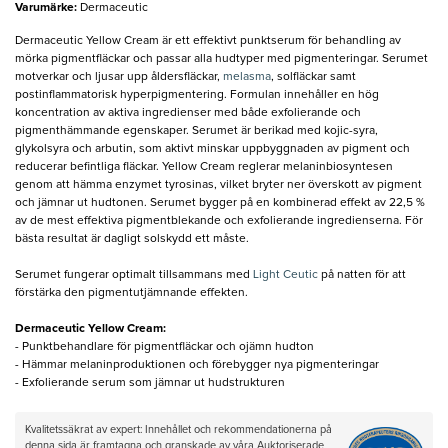
Varumärke
:
Dermaceutic
Dermaceutic Yellow Cream är ett effektivt punktserum för behandling av
mörka pigmentfläckar och passar alla hudtyper med pigmenteringar. Serumet
motverkar och ljusar upp åldersfläckar,
melasma
, solfläckar samt
postinflammatorisk hyperpigmentering. Formulan innehåller en hög
koncentration av aktiva ingredienser med både exfolierande och
pigmenthämmande egenskaper. Serumet är berikad med kojic-syra,
glykolsyra och arbutin, som aktivt minskar uppbyggnaden av pigment och
reducerar befintliga fläckar. Yellow Cream reglerar melaninbiosyntesen
genom att hämma enzymet tyrosinas, vilket bryter ner överskott av pigment
och jämnar ut hudtonen. Serumet bygger på en kombinerad effekt av 22,5 %
av de mest effektiva pigmentblekande och exfolierande ingredienserna. För
bästa resultat är dagligt solskydd ett måste.
Serumet fungerar optimalt tillsammans med
Light Ceutic
på natten för att
förstärka den pigmentutjämnande effekten.
Dermaceutic Yellow Cream:
- Punktbehandlare för pigmentfläckar och ojämn hudton
- Hämmar melaninproduktionen och förebygger nya pigmenteringar
- Exfolierande serum som jämnar ut hudstrukturen
Kvalitetssäkrat av expert: Innehållet och rekommendationerna på
denna sida är framtagna och granskade av våra Auktoriserade