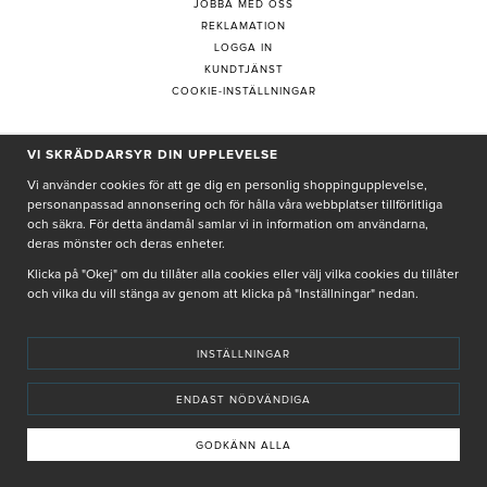
JOBBA MED OSS
REKLAMATION
LOGGA IN
KUNDTJÄNST
COOKIE-INSTÄLLNINGAR
VI SKRÄDDARSYR DIN UPPLEVELSE
PRENUMERERA PÅ NYHETSBREV
Vi använder cookies för att ge dig en personlig shoppingupplevelse,
personanpassad annonsering och för hålla våra webbplatser tillförlitliga
och säkra. För detta ändamål samlar vi in information om användarna,
deras mönster och deras enheter.
Genom att ge min e-post, accepterar jag Seth och Sally
integritetspolicy
Klicka på "Okej" om du tillåter alla cookies eller välj vilka cookies du tillåter
och vilka du vill stänga av genom att klicka på "Inställningar" nedan.
De uppgifter du matar in kommer endast användas till våra nyhetsbrev.
INSTÄLLNINGAR
ENDAST NÖDVÄNDIGA
© SETH AND SALLY 2025
PRIVACY POLICY
TERMS & CONDITIONS
INSTORE
4,9 I BETYG BASERAT PÅ ÖVER 5000 OMDÖMEN
GODKÄNN ALLA
INNEHÅLLET OCH REKOMMENDATIONERNA PÅ DENNA SIDA ÄR FRAMTAGNA OCH GRANSKADE
AV VÅRA AUKTORISERADE HUDTERAPEUTER.