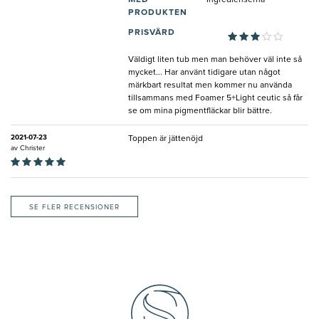
MED
Ingredienserna
PRODUKTEN
PRISVÄRD
Väldigt liten tub men man behöver väl inte så
mycket... Har använt tidigare utan något
märkbart resultat men kommer nu använda
tillsammans med Foamer 5+Light ceutic så får
se om mina pigmentfläckar blir bättre.
2021-07-23
Toppen är jättenöjd
av
Christer
SE FLER RECENSIONER