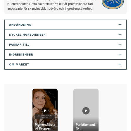
Hudterapeuter. Detta säkerställer att du får professionella råd
anpassade för skandinavisk hudvård och ingredienssäkerhet.
+
ANVÄNDNING
+
NYCKELINGREDIENSER
+
PASSAR TILL
+
INGREDIENSER
+
OM MÄRKET
Pigmentfläckar
Punktbehandling
på Kroppen
för