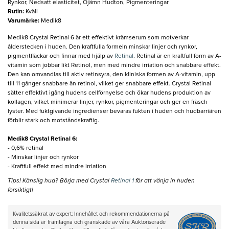
Rynkor, Nedsatt elasticitet, Ojämn Hudton, Pigmenteringar
Rutin
:
Kväll
Varumärke
:
Medik8
Medik8 Crystal Retinal 6 är ett effektivt krämserum som motverkar
ålderstecken i huden. Den kraftfulla formeln minskar linjer och rynkor,
pigmentfläckar och finnar med hjälp av
Retinal
. Retinal är en kraftfull form av A-
vitamin som jobbar likt Retinol, men med mindre irriation och snabbare effekt.
Den kan omvandlas till aktiv retinsyra, den kliniska formen av A-vitamin, upp
till 11 gånger snabbare än retinol, vilket ger snabbare effekt. Crystal Retinal
sätter effektivt igång hudens cellförnyelse och ökar hudens produktion av
kollagen, vilket minimerar linjer, rynkor, pigmenteringar och ger en fräsch
lyster. Med fuktgivande ingredienser bevaras fukten i huden och hudbarriären
förblir stark och motståndskraftig.
Medik8 Crystal Retinal 6:
- 0,6% retinal
- Minskar linjer och rynkor
- Kraftfull effekt med mindre irriation
Tips! Känslig hud? Börja med Crystal
Retinal 1
för att vänja in huden
försiktigt!
Kvalitetssäkrat av expert: Innehållet och rekommendationerna på
denna sida är framtagna och granskade av våra Auktoriserade