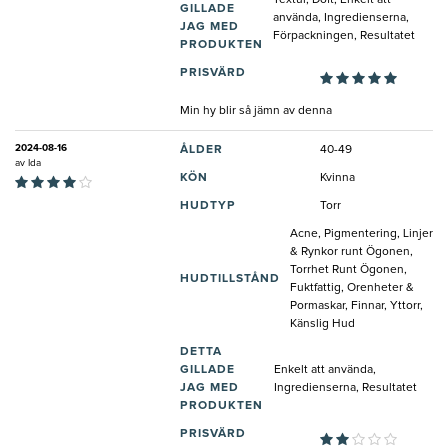
Textur, Doft, Enkelt att
GILLADE
använda, Ingredienserna,
JAG MED
Förpackningen, Resultatet
PRODUKTEN
PRISVÄRD
Min hy blir så jämn av denna
2024-08-16
ÅLDER
40-49
av
Ida
KÖN
Kvinna
HUDTYP
Torr
Acne, Pigmentering, Linjer
& Rynkor runt Ögonen,
Torrhet Runt Ögonen,
HUDTILLSTÅND
Fuktfattig, Orenheter &
Pormaskar, Finnar, Yttorr,
Känslig Hud
DETTA
GILLADE
Enkelt att använda,
JAG MED
Ingredienserna, Resultatet
PRODUKTEN
PRISVÄRD