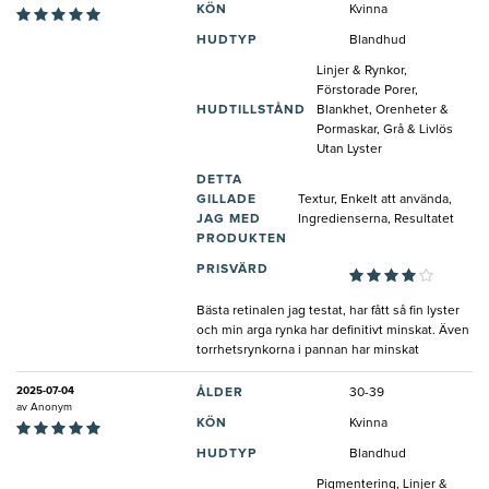
KÖN
Kvinna
HUDTYP
Blandhud
Linjer & Rynkor,
Förstorade Porer,
HUDTILLSTÅND
Blankhet, Orenheter &
Pormaskar, Grå & Livlös
Utan Lyster
DETTA
GILLADE
Textur, Enkelt att använda,
JAG MED
Ingredienserna, Resultatet
PRODUKTEN
PRISVÄRD
Bästa retinalen jag testat, har fått så fin lyster
och min arga rynka har definitivt minskat. Även
torrhetsrynkorna i pannan har minskat
2025-07-04
ÅLDER
30-39
av
Anonym
KÖN
Kvinna
HUDTYP
Blandhud
Pigmentering, Linjer &