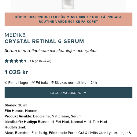
KÖP MEDIK8PRODUKTER FÖR MINST 800 KR OCH FÅ PRO-AGE
ROUTINE VÄRDE 504 KR PÅ KÖPET
MEDIK8
CRYSTAL RETINAL 6 SERUM
Serum med retinal som minskar linjer och rynkor
4,6 (21 Reviews)
1 025 kr
Finns i lager
Fri frakt
Skickas normalt inom 24h
+
LÄGG I VARUKORG
Storlek
:
30 ml
För
:
Henne, Honom
Produkt Ansikte
:
Dagcreme, Nattcreme, Serum
Idealisk för Hudtyp
:
Blandhud, Fet Hud, Normal Hud, Torr Hud
Hudtillstånd
:
Akne, Blankhet, Fuktfattig, Förstorade Porer, Grå & Livlös Utan Lyster, Linjer &