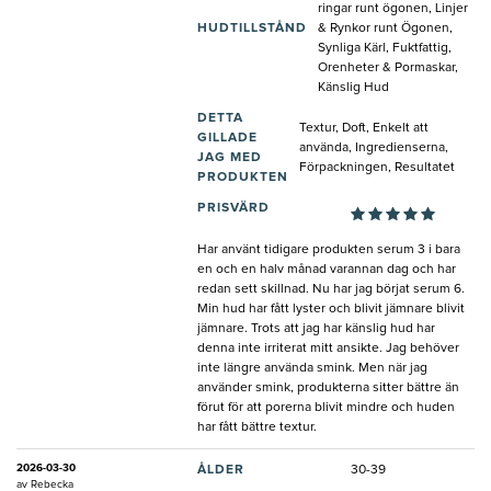
ringar runt ögonen, Linjer
HUDTILLSTÅND
& Rynkor runt Ögonen,
Synliga Kärl, Fuktfattig,
Orenheter & Pormaskar,
Känslig Hud
DETTA
Textur, Doft, Enkelt att
GILLADE
använda, Ingredienserna,
JAG MED
Förpackningen, Resultatet
PRODUKTEN
PRISVÄRD
Har använt tidigare produkten serum 3 i bara
en och en halv månad varannan dag och har
redan sett skillnad. Nu har jag börjat serum 6.
Min hud har fått lyster och blivit jämnare blivit
jämnare. Trots att jag har känslig hud har
denna inte irriterat mitt ansikte. Jag behöver
inte längre använda smink. Men när jag
använder smink, produkterna sitter bättre än
förut för att porerna blivit mindre och huden
har fått bättre textur.
2026-03-30
ÅLDER
30-39
av
Rebecka