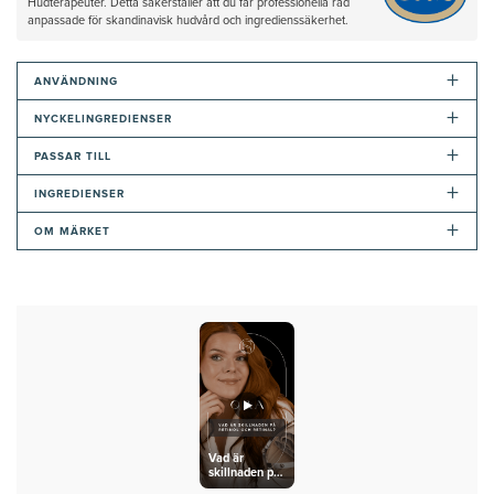
Hudterapeuter. Detta säkerställer att du får professionella råd
anpassade för skandinavisk hudvård och ingredienssäkerhet.
+
ANVÄNDNING
+
NYCKELINGREDIENSER
+
PASSAR TILL
+
INGREDIENSER
+
OM MÄRKET
Vad är
skillnaden på
retinol och