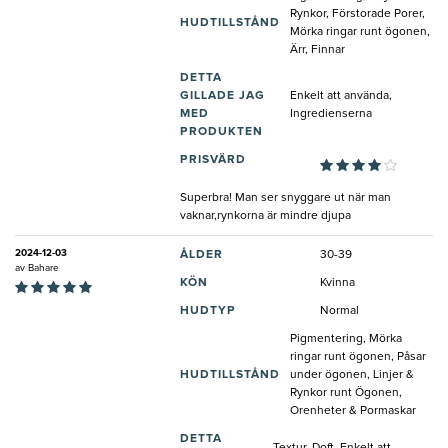
Rynkor, Förstorade Porer,
HUDTILLSTÅND
Mörka ringar runt ögonen,
Ärr, Finnar
DETTA
GILLADE JAG
Enkelt att använda,
MED
Ingredienserna
PRODUKTEN
PRISVÄRD
Superbra! Man ser snyggare ut när man
vaknar,rynkorna är mindre djupa
2024-12-03
ÅLDER
30-39
av
Bahare
KÖN
Kvinna
HUDTYP
Normal
Pigmentering, Mörka
ringar runt ögonen, Påsar
HUDTILLSTÅND
under ögonen, Linjer &
Rynkor runt Ögonen,
Orenheter & Pormaskar
DETTA