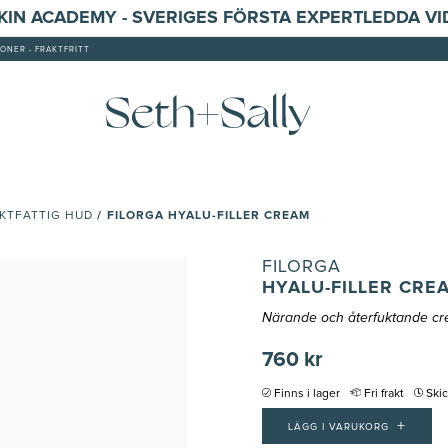
SKIN ACADEMY - SVERIGES FÖRSTA EXPERTLEDDA V
ONER - FRAKTFRITT
/
FILORGA HYALU-FILLER CREAM
KTFATTIG HUD
FILORGA
HYALU-FILLER CRE
Närande och återfuktande cre
760 kr
Finns i lager
Fri frakt
Ski
+
LÄGG I VARUKORG