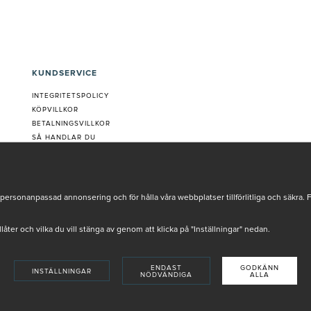
KUNDSERVICE
INTEGRITETSPOLICY
KÖPVILLKOR
BETALNINGSVILLKOR
SÅ HANDLAR DU
VANLIGA FRÅGOR ORDER
OM OSS
JOBBA MED OSS
REKLAMATION
personanpassad annonsering och för hålla våra webbplatser tillförlitliga och säkra. 
COOKIE-INSTÄLLNINGAR
tillåter och vilka du vill stänga av genom att klicka på "Inställningar" nedan.
ENDAST
GODKÄNN
INSTÄLLNINGAR
NÖDVÄNDIGA
ALLA
INSTORE
4,9 I BETYG BASERAT PÅ ÖVER 5000 OMDÖMEN
SKADE AV VÅRA AUKTORISERADE HUDTERAPEUTER.