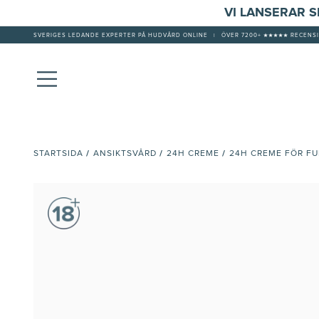
VI LANSERAR 
SVERIGES LEDANDE EXPERTER PÅ HUDVÅRD ONLINE
|
ÖVER 7200+ ★★★★★ RECENSI
/
/
/
STARTSIDA
ANSIKTSVÅRD
24H CREME
24H CREME FÖR FU