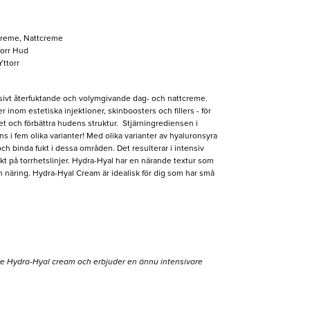
reme, Nattcreme
orr Hud
Yttorr
nsivt återfuktande och volymgivande dag- och nattcreme.
 inom estetiska injektioner, skinboosters och fillers - för
upet och förbättra hudens struktur. Stjärningrediensen i
ns i fem olika varianter! Med olika varianter av hyaluronsyra
ch binda fukt i dessa områden. Det resulterar i intensiv
t på torrhetslinjer. Hydra-Hyal har en närande textur som
ch näring. Hydra-Hyal Cream är idealisk för dig som har små
are Hydra-Hyal cream och erbjuder en ännu intensivare