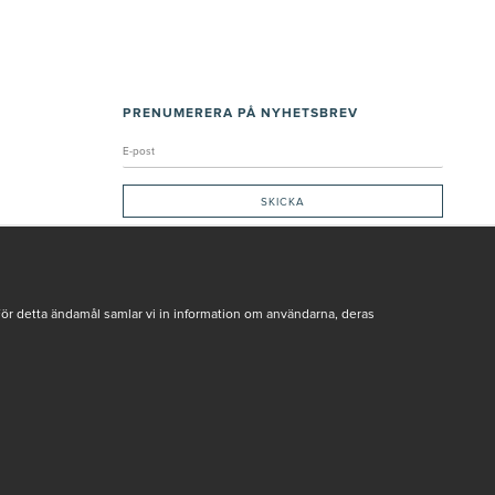
PRENUMERERA PÅ NYHETSBREV
Genom att ge min e-post, accepterar jag Seth och Sally
integritetspolicy
De uppgifter du matar in kommer endast användas till våra nyhetsbrev.
För detta ändamål samlar vi in information om användarna, deras