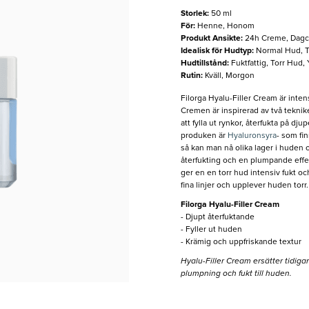
Storlek
:
50 ml
För
:
Henne, Honom
Produkt Ansikte
:
24h Creme, Dagc
Idealisk för Hudtyp
:
Normal Hud, T
Hudtillstånd
:
Fuktfattig, Torr Hud, 
Rutin
:
Kväll, Morgon
Filorga Hyalu-Filler Cream är inte
Cremen är inspirerad av två tekniker
att fylla ut rynkor, återfukta på dj
produken är
Hyaluronsyra
- som fin
så kan man nå olika lager i huden o
återfukting och en plumpande effek
ger en en torr hud intensiv fukt o
fina linjer och upplever huden torr.
Filorga Hyalu-Filler Cream
- Djupt återfuktande
- Fyller ut huden
- Krämig och uppfriskande textur
Hyalu-Filler Cream ersätter tidig
plumpning och fukt till huden.