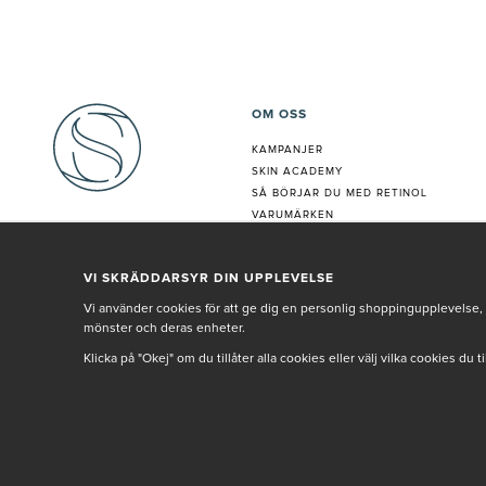
OM OSS
KAMPANJER
SKIN ACADEMY
S
Å BÖRJAR DU MED RETINOL
VARUMÄRKEN
HUDANALYS
BEHANDLING
VI SKRÄDDARSYR DIN UPPLEVELSE
VÅR PERSONAL
Vi använder cookies för att ge dig en personlig shoppingupplevelse, 
mönster och deras enheter.
Klicka på "Okej" om du tillåter alla cookies eller välj vilka cookies du 
© SETH AND SALLY 2025
PRIVACY POLICY
TERMS & CONDITIONS
INNEHÅLLET OCH REKOMMENDATIONERNA PÅ DENNA SIDA ÄR FRAMTAGNA OCH GRAN