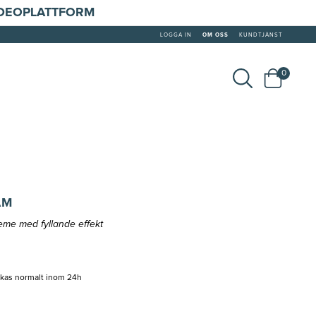
IDEOPLATTFORM
LOGGA IN
OM OSS
KUNDTJÄNST
0
AM
me med fyllande effekt
ckas normalt inom 24h