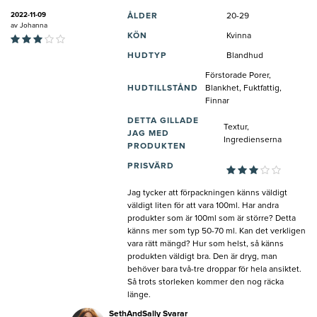
2022-11-09
ÅLDER
20-29
av
Johanna
KÖN
Kvinna
HUDTYP
Blandhud
Förstorade Porer,
HUDTILLSTÅND
Blankhet, Fuktfattig,
Finnar
DETTA GILLADE
Textur,
JAG MED
Ingredienserna
PRODUKTEN
PRISVÄRD
Jag tycker att förpackningen känns väldigt
väldigt liten för att vara 100ml. Har andra
produkter som är 100ml som är större? Detta
känns mer som typ 50-70 ml. Kan det verkligen
vara rätt mängd? Hur som helst, så känns
produkten väldigt bra. Den är dryg, man
behöver bara två-tre droppar för hela ansiktet.
Så trots storleken kommer den nog räcka
länge.
SethAndSally Svarar