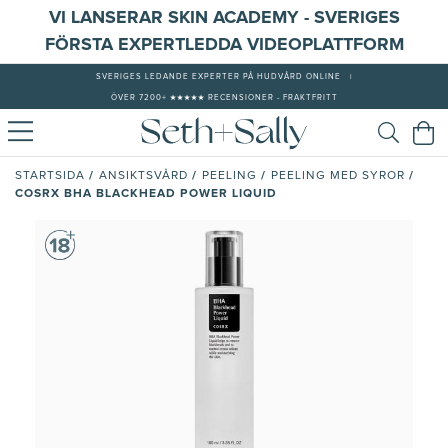
VI LANSERAR SKIN ACADEMY - SVERIGES
FÖRSTA EXPERTLEDDA VIDEOPLATTFORM
SVERIGES LEDANDE EXPERTER PÅ HUDVÅRD ONLINE
|
ÖVER 7200+ ★★★★★ RECENSIONER - FRAKTFRITT
/
/
/
/
STARTSIDA
ANSIKTSVÅRD
PEELING
PEELING MED SYROR
COSRX BHA BLACKHEAD POWER LIQUID