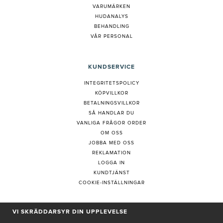
VARUMÄRKEN
HUDANALYS
BEHANDLING
VÅR PERSONAL
KUNDSERVICE
INTEGRITETSPOLICY
KÖPVILLKOR
BETALNINGSVILLKOR
SÅ HANDLAR DU
VANLIGA FRÅGOR ORDER
OM OSS
JOBBA MED OSS
REKLAMATION
LOGGA IN
KUNDTJÄNST
COOKIE-INSTÄLLNINGAR
PRENUMERERA PÅ NYHETSBREV
VI SKRÄDDARSYR DIN UPPLEVELSE