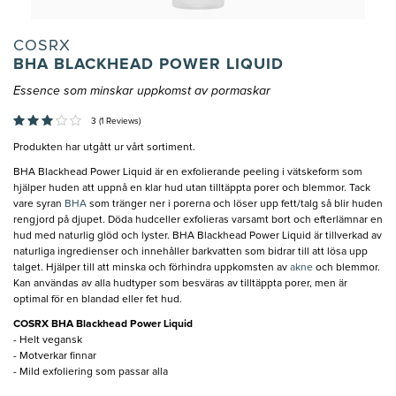
COSRX
BHA BLACKHEAD POWER LIQUID
Essence som minskar uppkomst av pormaskar
3 (1 Reviews)
Produkten har utgått ur vårt sortiment.
BHA Blackhead Power Liquid är en exfolierande peeling i vätskeform som
hjälper huden att uppnå en klar hud utan tilltäppta porer och blemmor. Tack
vare syran
BHA
som tränger ner i porerna och löser upp fett/talg så blir huden
rengjord på djupet. Döda hudceller exfolieras varsamt bort och efterlämnar en
hud med naturlig glöd och lyster. BHA Blackhead Power Liquid är tillverkad av
naturliga ingredienser och innehåller barkvatten som bidrar till att lösa upp
talget. Hjälper till att minska och förhindra uppkomsten av
akne
och blemmor.
Kan användas av alla hudtyper som besväras av tilltäppta porer, men är
optimal för en blandad eller fet hud.
COSRX BHA Blackhead Power Liquid
- Helt vegansk
- Motverkar finnar
- Mild exfoliering som passar alla