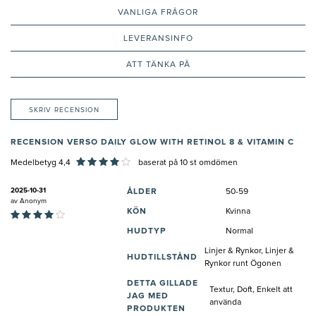
VANLIGA FRÅGOR
LEVERANSINFO
ATT TÄNKA PÅ
SKRIV RECENSION
RECENSION VERSO DAILY GLOW WITH RETINOL 8 & VITAMIN C
Medelbetyg 4,4
baserat på
10
st omdömen
2025-10-31
ÅLDER
50-59
av
Anonym
KÖN
Kvinna
HUDTYP
Normal
Linjer & Rynkor, Linjer &
HUDTILLSTÅND
Rynkor runt Ögonen
DETTA GILLADE
Textur, Doft, Enkelt att
JAG MED
använda
PRODUKTEN