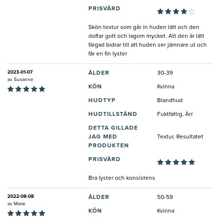
PRISVÄRD
Skön textur som går in huden lätt och den
doftar gott och lagom mycket. Att den är lätt
färgad bidrar till att huden ser jämnare ut och
får en fin lyster
2023-01-07
ÅLDER
30-39
av
Susanne
KÖN
Kvinna
HUDTYP
Blandhud
HUDTILLSTÅND
Fuktfattig, Ärr
DETTA GILLADE
JAG MED
Textur, Resultatet
PRODUKTEN
PRISVÄRD
Bra lyster och konsistens
2022-08-08
ÅLDER
50-59
av
Marie
KÖN
Kvinna