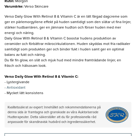
Rutin
:
Morgon
Varumärke
:
Verso Skincare
Verso Daily Glow With Retinol 8 & Vitamin C är en lätt färgad dagcreme som
ger en pärlemorgyllene effekt på huden samtidigt som den slätar ut fina linjer,
stärker hudbarriären, ger en jämnare hudton och förser huden med mer
energi och näring.
Daily Glow With Retinol 8 & Vitamin C boostar hudens produktion av
ceramider och förbättrar mikrocirkulationen. Huden skyddas mot fria radikaler
samtidigt som produkten ger och binder fukt i huden samt ger en optimal
balans av fukt och näring.
Du får fin glow, en slät och mjuk hud med mindre framträdande linjer, en
fräsch och hälsosam look.
Verso Daily Glow With Retinol 8 & Vitamin C​:
- Lystergivande
-
Antioxidant
- Mycket lätt konsistens
Kvalitetssäkrat av expert: Innehållet och rekommendationerna på
denna sida är framtagna och granskade av våra Auktoriserade
Hudterapeuter. Detta säkerställer att du får professionella råd
anpassade för skandinavisk hudvård och ingredienssäkerhet.