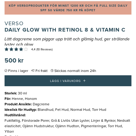
KÖP VERSOPRODUKTER FÖR MINST 1200 KR OCH FÅ FULL SIZE DAILY
SPF 50 VÄRDE 750 KR PÅ KÖPET
VERSO
DAILY GLOW WITH RETINOL 8 & VITAMIN C
Lätt dagcreme som piggar upp trött och glåmig hud, ger strålande
lyster och glow
4,4 (10 Reviews)
500 kr
Finns i lager
Fri frakt
Skickas normalt inom 24h
+
LÄGG I VARUKORG
Storlek
:
30 ml
För
:
Henne, Honom
Produkt Ansikte
:
Dagcreme
Idealisk för Hudtyp
:
Blandhud, Fet Hud, Normal Hud, Torr Hud
Hudtillstånd
:
Fuktfattig, Förstorade Porer, Grå & Livlös Utan Lyster, Linjer & Rynkor, Nedsatt
elasticitet, Ojämn Hudstruktur, Ojämn Hudton, Pigmenteringar, Torr Hud,
Yttorr