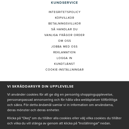
KUNDSERVICE
INTEGRITETSPOLICY
KÖPVILLKOR
BETALNINGSVILLKOR
SÅ HANDLAR DU
VANLIGA FRÅGOR ORDER
OM OSS
JOBBA MED OSS
REKLAMATION
LOGGA IN
KUNDTJÄNST
COOKIE-INSTÄLLNINGAR
PRENUMERERA PÅ NYHETSBREV
VI SKRÄDDARSYR DIN UPPLEVELSE
Vi använder cookies för att ge dig en personlig shoppingupplevelse,
personanpassad annonsering och för hålla våra webbplatser tillförlitliga
och säkra. För detta ändamål samlar vi in information om användarna,
deras mönster och deras enheter.
Genom att ge min e-post, accepterar jag Seth och Sally
integritetspolicy
Klicka på "Okej" om du tillåter alla cookies eller välj vilka cookies du tillåter
och vilka du vill stänga av genom att klicka på "Inställningar" nedan.
De uppgifter du matar in kommer endast användas till våra nyhetsbrev.